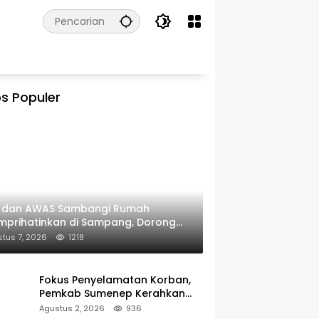
s Populer
I dan AWAS Sambangi Rumah
prihatinkan di Sampang, Dorong
erintah Beri Bantuan RTLH
tus 7, 2026
1218
Fokus Penyelamatan Korban,
Pemkab Sumenep Kerahkan
Tim Medis dan Ambulans ke
Agustus 2, 2026
936