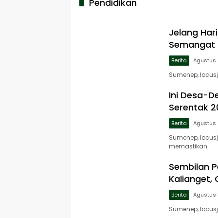
Pendidikan
Jelang Ha
Semangat 
Berita
Agustus 
Sumenep, locusj
Ini Desa-D
Serentak 
Berita
Agustus 
Sumenep, locus
memastikan…
Sembilan P
Kalianget,
Berita
Agustus 
Sumenep, locusj