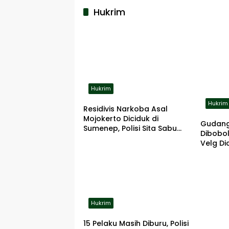
Hukrim
Hukrim
Hukrim
Residivis Narkoba Asal
Mojokerto Diciduk di
Gudang
Sumenep, Polisi Sita Sabu
Dibobol
dan Alat Hisap
Velg Dic
Hukrim
15 Pelaku Masih Diburu, Polisi