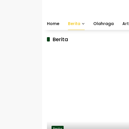
Langsung
ke
konten
Home
Berita
Olahraga
Art
Berita
Berita