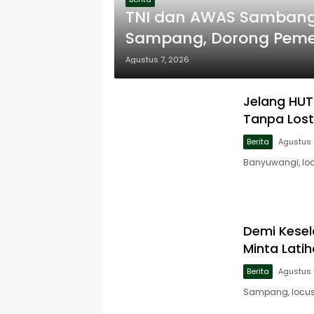
TNI dan AWAS Sambang
Sampang, Dorong Pemer
Agustus 7, 2026
Jelang HUT 
Tanpa Lost
Berita
Agustus 
Banyuwangi, loc
Demi Kese
Minta Lati
Berita
Agustus 
Sampang, locus