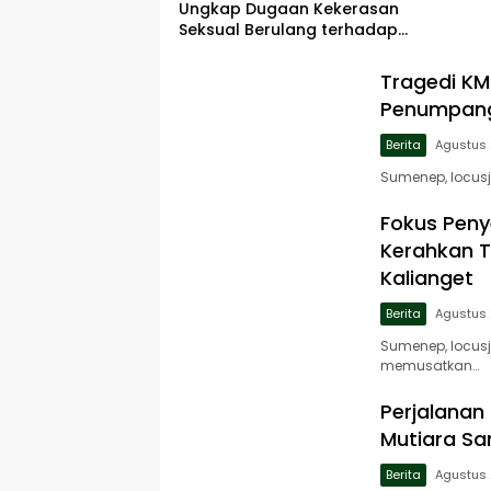
Ungkap Dugaan Kekerasan
Seksual Berulang terhadap
Anak Disabilitas
Tragedi KM
Penumpang
Berita
Agustus 
Sumenep, locus
Fokus Pen
Kerahkan T
Kalianget
Berita
Agustus 
Sumenep, locus
memusatkan…
Perjalanan
Mutiara Sa
Berita
Agustus 