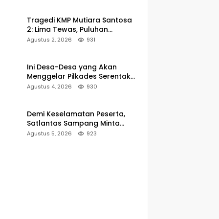
Pelabuhan Kalianget
Tragedi KMP Mutiara Santosa
2: Lima Tewas, Puluhan
Penumpang Masih Dalam
Agustus 2, 2026
931
Pencarian
Ini Desa-Desa yang Akan
Menggelar Pilkades Serentak
2027 di Kabupaten Sumenep
Agustus 4, 2026
930
Demi Keselamatan Peserta,
Satlantas Sampang Minta
Latihan Gerak Jalan Pindah ke
Agustus 5, 2026
923
Lokasi Aman