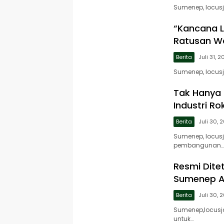
Sumenep, locusj
“Kancana L
Ratusan W
Berita
Juli 31, 
Sumenep, locus
Tak Hanya S
Industri R
Berita
Juli 30, 
Sumenep, locus
pembangunan…
Resmi Dite
Sumenep Al
Berita
Juli 30, 
Sumenep,locusj
untuk…