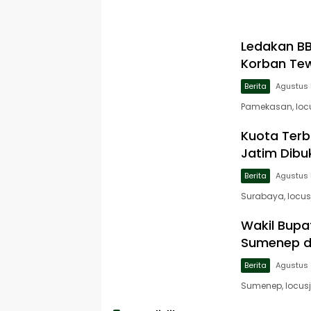
Ledakan B
Korban Tew
Berita
Agustus 
Pamekasan, loc
Kuota Terb
Jatim Dibu
Berita
Agustus 
Surabaya, locus
Wakil Bupa
Sumenep d
Berita
Agustus 
Sumenep, locus