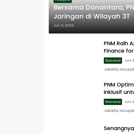
Bersama Danantara, PN
Jaringan di Wilayah 3T
Juli 13, 2026
PNM Raih A
Finance f
Nasional
Juni 
Jakarta, locus
PNM Optimi
Inklusif u
Nasional
Juni 
Jakarta, locusj
Senangnya 