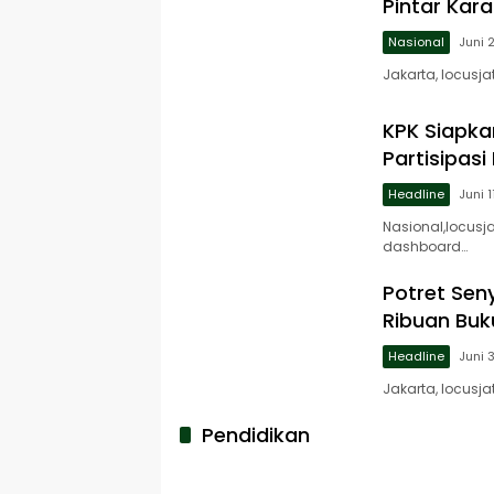
Pintar Kar
Nasional
Juni 
Jakarta, locusj
KPK Siapka
Partisipasi
Headline
Juni 1
Nasional,locusj
dashboard…
Potret Se
Ribuan Buk
Headline
Juni 
Jakarta, locusj
Pendidikan