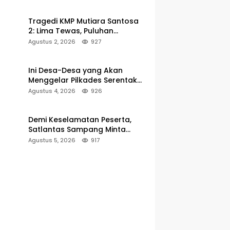
Pelabuhan Kalianget
Tragedi KMP Mutiara Santosa
2: Lima Tewas, Puluhan
Penumpang Masih Dalam
Agustus 2, 2026
927
Pencarian
Ini Desa-Desa yang Akan
Menggelar Pilkades Serentak
2027 di Kabupaten Sumenep
Agustus 4, 2026
926
Demi Keselamatan Peserta,
Satlantas Sampang Minta
Latihan Gerak Jalan Pindah ke
Agustus 5, 2026
917
Lokasi Aman