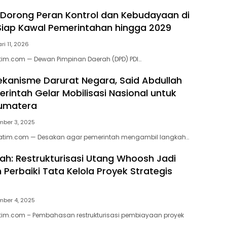
 Dorong Peran Kontrol dan Kebudayaan di
Siap Kawal Pemerintahan hingga 2029
ri 11, 2026
atim.com — Dewan Pimpinan Daerah (DPD) PDI…
ekanisme Darurat Negara, Said Abdullah
rintah Gelar Mobilisasi Nasional untuk
umatera
ber 3, 2025
sjatim.com — Desakan agar pemerintah mengambil langkah…
lah: Restrukturisasi Utang Whoosh Jadi
erbaiki Tata Kelola Proyek Strategis
ber 4, 2025
atim.com – Pembahasan restrukturisasi pembiayaan proyek