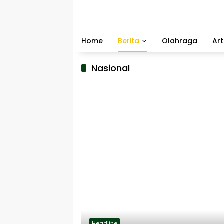
Langsung
ke
konten
Home
Berita
Olahraga
Art
Nasional
Headline