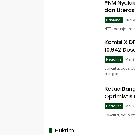
PNM Nyalak
dan Literas
Nasional
Juni 
NTT, locusjatim
Komisi X DP
10.942 Dos
Headline
Mei 2
Jakarta,locusja
dengan…
Ketua Bang
Optimistis
Headline
Mei 2
Jakarta,locusj
Hukrim