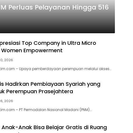
M Perluas Pelayanan Hingga 516
presiasi Top Company in Ultra Micro
or Women Empowerment
30, 2026
jatim.com – Upaya pemberdayaan perempuan melalui akses…
s Hadirkan Pembiayaan Syariah yang
ntuk Perempuan Prasejahtera
26, 2026
atim.com – PT Permodalan Nasional Madani (PNM)…
Anak-Anak Bisa Belajar Gratis di Ruang