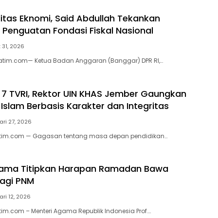
litas Eknomi, Said Abdullah Tekankan
 Penguatan Fondasi Fiskal Nasional
 31, 2026
jatim.com— Ketua Badan Anggaran (Banggar) DPR RI,…
o 7 TVRI, Rektor UIN KHAS Jember Gaungkan
Islam Berbasis Karakter dan Integritas
ari 27, 2026
jatim.com — Gagasan tentang masa depan pendidikan…
gama Titipkan Harapan Ramadan Bawa
agi PNM
ari 12, 2026
atim.com – Menteri Agama Republik Indonesia Prof….