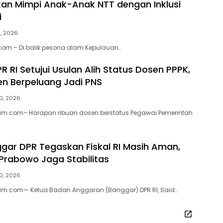
an Mimpi Anak-Anak NTT dengan Inklusi
i
3, 2026
.com – Di balik pesona alam Kepulauan…
R RI Setujui Usulan Alih Status Dosen PPPK,
en Berpeluang Jadi PNS
0, 2026
tim.com– Harapan ribuan dosen berstatus Pegawai Pemerintah
gar DPR Tegaskan Fiskal RI Masih Aman,
 Prabowo Jaga Stabilitas
0, 2026
atim.com— Ketua Badan Anggaran (Banggar) DPR RI, Said…