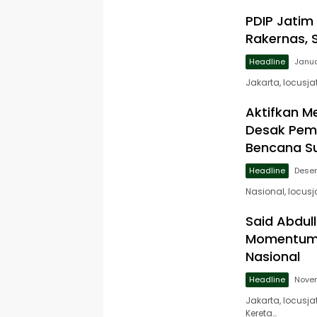
PDIP Jatim
Rakernas, 
Headline
Janua
Jakarta, locusj
Aktifkan M
Desak Peme
Bencana S
Headline
Desem
Nasional, locu
Said Abdul
Momentum P
Nasional
Headline
Novem
Jakarta, locusj
Kereta…