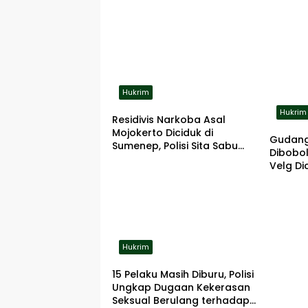
Hukrim
Hukrim
Residivis Narkoba Asal
Mojokerto Diciduk di
Gudang
Sumenep, Polisi Sita Sabu
Dibobol
dan Alat Hisap
Velg Dic
Hukrim
15 Pelaku Masih Diburu, Polisi
Ungkap Dugaan Kekerasan
Seksual Berulang terhadap