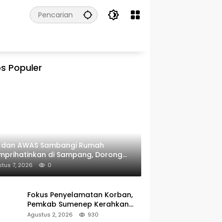
s Populer
I dan AWAS Sambangi Rumah
prihatinkan di Sampang, Dorong
erintah Beri Bantuan RTLH
tus 7, 2026
0
Fokus Penyelamatan Korban,
Pemkab Sumenep Kerahkan
Tim Medis dan Ambulans ke
Agustus 2, 2026
930