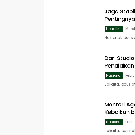
Anak Disabilitas
Jaga Stabi
Pentingnya
Headline
Maret
Nasional, locus
Dari Studi
Pendidikan 
Nasional
Febru
Jakarta, locus
Menteri A
Kebaikan b
Nasional
Febru
Jakarta, locusj