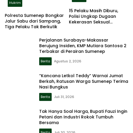
Hukrim
15 Pelaku Masih Diburu,
Polresta Sumenep Bongkar
Polisi Ungkap Dugaan
Jalur Sabu dari Sampang,
Kekerasan Seksual
Tiga Pelaku Tak Berkutik
Berulang terhadap Anak
Disabilitas
Perjalanan Surabaya-Makassar
Berujung Insiden, KMP Mutiara Santosa 2
Terbakar di Perairan Sumenep
Berita
Agustus 2, 2026
“Kancana Letkol Teddy” Warnai Jumat
Berkah, Ratusan Warga Sumenep Terima
Nasi Bungkus
Berita
Juli 31, 2026
Tak Hanya Soal Harga, Bupati Fauzi Ingin
Petani dan Industri Rokok Tumbuh
Bersama
Berita
Juli 30, 2026