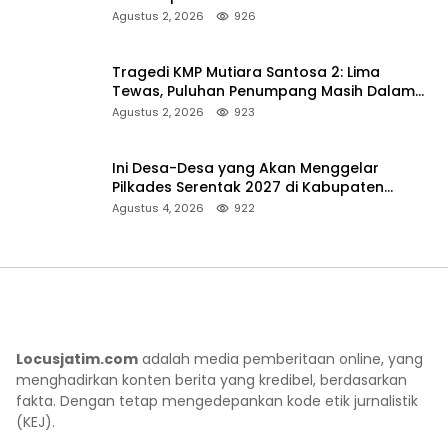
Ambulans ke Pelabuhan Kalianget
Agustus 2, 2026
926
Tragedi KMP Mutiara Santosa 2: Lima
Tewas, Puluhan Penumpang Masih Dalam
Pencarian
Agustus 2, 2026
923
Ini Desa-Desa yang Akan Menggelar
Pilkades Serentak 2027 di Kabupaten
Sumenep
Agustus 4, 2026
922
Locusjatim.com
adalah media pemberitaan online, yang
menghadirkan konten berita yang kredibel, berdasarkan
fakta. Dengan tetap mengedepankan kode etik jurnalistik
(KEJ).