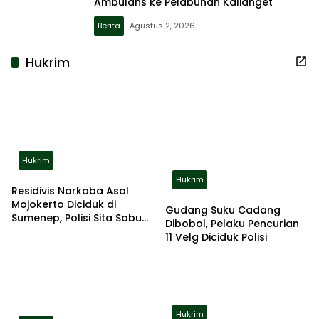
Ambulans ke Pelabuhan Kalianget
Berita
Agustus 2, 2026
Hukrim
Hukrim
Hukrim
Residivis Narkoba Asal
Mojokerto Diciduk di
Gudang Suku Cadang
Sumenep, Polisi Sita Sabu
Dibobol, Pelaku Pencurian
dan Alat Hisap
11 Velg Diciduk Polisi
Hukrim