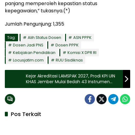
panjang memperoleh kepastian status
kepegawaian,” tukasnya.(*)
Jumlah Pengunjung:
1,355
Tag:
Alih Status Dosen
ASN PPPK
Dosen Jadi PNS
Dosen PPPK
Kebijakan Pendidikan
Komisi X DPR RI
Locusjatim.com
RUU Sisdiknas
Kejar Akreditasi LAMSPAK 2027, Prodi KPI UIN
KHAS Jember Mulai Bedah 43 Instrumen
Penilaian
Pos Terkait