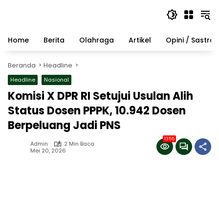
Langsung
ke
konten
Home
Berita
Olahraga
Artikel
Opini / Sastra
Beranda
Headline
Headline
Nasional
Komisi X DPR RI Setujui Usulan Alih
Status Dosen PPPK, 10.942 Dosen
Berpeluang Jadi PNS
1355
Admin
2 Min Baca
Mei 20, 2026