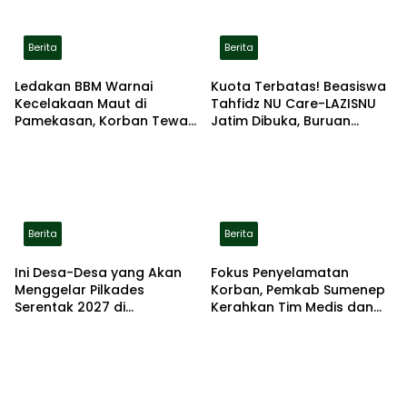
Berita
Berita
Ledakan BBM Warnai
Kuota Terbatas! Beasiswa
Kecelakaan Maut di
Tahfidz NU Care-LAZISNU
Pamekasan, Korban Tewas
Jatim Dibuka, Buruan
Terbakar di Lokasi
Daftar
Berita
Berita
Ini Desa-Desa yang Akan
Fokus Penyelamatan
Menggelar Pilkades
Korban, Pemkab Sumenep
Serentak 2027 di
Kerahkan Tim Medis dan
Kabupaten Sumenep
Ambulans ke Pelabuhan
Kalianget