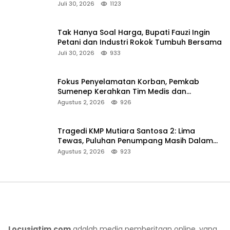
Persen
Juli 30, 2026
1123
Tak Hanya Soal Harga, Bupati Fauzi Ingin
Petani dan Industri Rokok Tumbuh Bersama
Juli 30, 2026
933
Fokus Penyelamatan Korban, Pemkab
Sumenep Kerahkan Tim Medis dan
Ambulans ke Pelabuhan Kalianget
Agustus 2, 2026
926
Tragedi KMP Mutiara Santosa 2: Lima
Tewas, Puluhan Penumpang Masih Dalam
Pencarian
Agustus 2, 2026
923
Locusjatim.com
adalah media pemberitaan online, yang