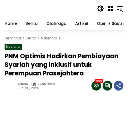
Langsung
ke
konten
Home
Berita
Olahraga
Artikel
Opini / Sastra
Beranda
Berita
Nasional
Nasional
PNM Optimis Hadirkan Pembiayaan
Syariah yang Inklusif untuk
Perempuan Prasejahtera
999
Admin
2 Min Baca
Juni 26, 2026