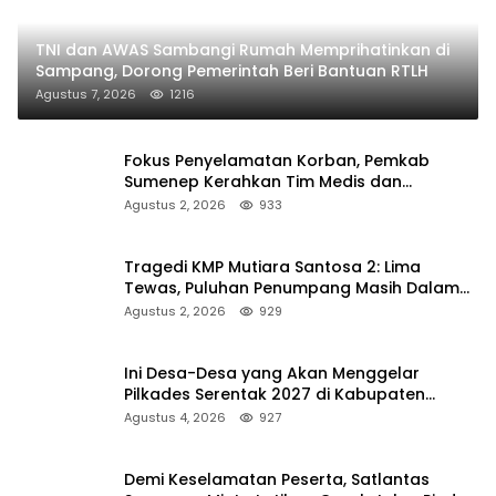
TNI dan AWAS Sambangi Rumah Memprihatinkan di
Sampang, Dorong Pemerintah Beri Bantuan RTLH
Agustus 7, 2026
1216
Fokus Penyelamatan Korban, Pemkab
Sumenep Kerahkan Tim Medis dan
Ambulans ke Pelabuhan Kalianget
Agustus 2, 2026
933
Tragedi KMP Mutiara Santosa 2: Lima
Tewas, Puluhan Penumpang Masih Dalam
Pencarian
Agustus 2, 2026
929
Ini Desa-Desa yang Akan Menggelar
Pilkades Serentak 2027 di Kabupaten
Sumenep
Agustus 4, 2026
927
Demi Keselamatan Peserta, Satlantas