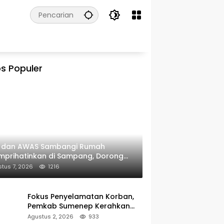
s Populer
I dan AWAS Sambangi Rumah
prihatinkan di Sampang, Dorong
erintah Beri Bantuan RTLH
tus 7, 2026
1216
Fokus Penyelamatan Korban,
Pemkab Sumenep Kerahkan
Tim Medis dan Ambulans ke
Agustus 2, 2026
933