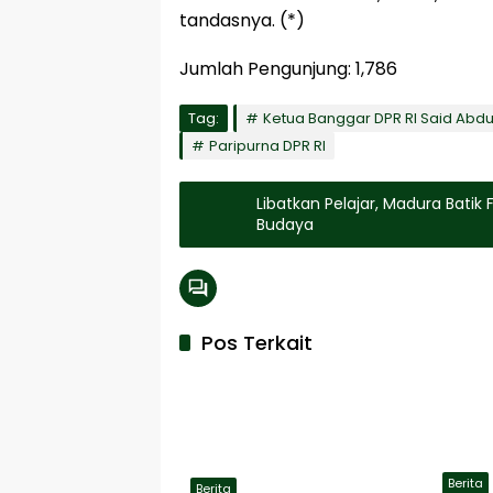
tandasnya. (*)
Jumlah Pengunjung:
1,786
Tag:
Ketua Banggar DPR RI Said Abdu
Paripurna DPR RI
Libatkan Pelajar, Madura Batik
Budaya
Pos Terkait
Berita
Berita