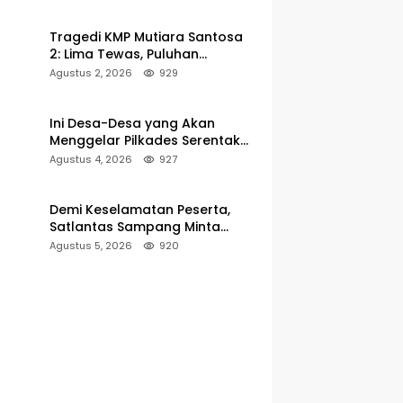
Pelabuhan Kalianget
Tragedi KMP Mutiara Santosa
2: Lima Tewas, Puluhan
Penumpang Masih Dalam
Agustus 2, 2026
929
Pencarian
Ini Desa-Desa yang Akan
Menggelar Pilkades Serentak
2027 di Kabupaten Sumenep
Agustus 4, 2026
927
Demi Keselamatan Peserta,
Satlantas Sampang Minta
Latihan Gerak Jalan Pindah ke
Agustus 5, 2026
920
Lokasi Aman