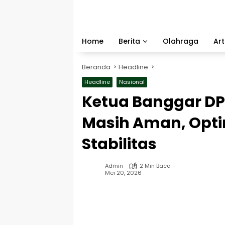
Langsung
ke
konten
Home
Berita
Olahraga
Art
Beranda
Headline
Headline
Nasional
Ketua Banggar DPR
Masih Aman, Opti
Stabilitas
Admin
2 Min Baca
Mei 20, 2026