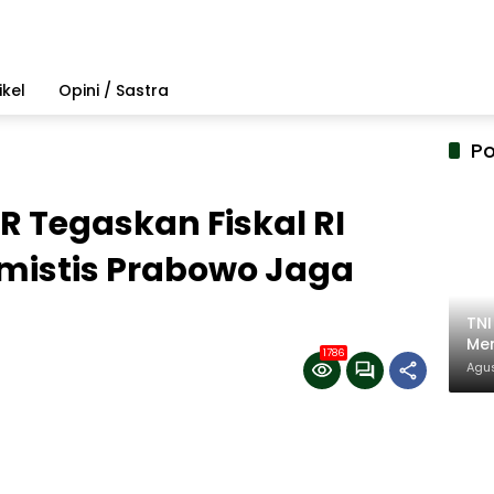
ikel
Opini / Sastra
Po
 Tegaskan Fiskal RI
mistis Prabowo Jaga
TN
Mem
1786
Pem
Agus