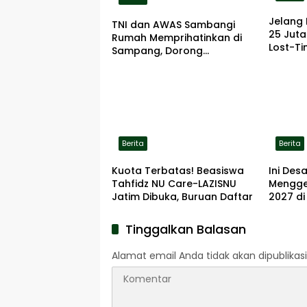
Jelang 
TNI dan AWAS Sambangi
25 Jut
Rumah Memprihatinkan di
Lost-Ti
Sampang, Dorong
Pemerintah Beri Bantuan
RTLH
Berita
Berita
Kuota Terbatas! Beasiswa
Ini De
Tahfidz NU Care-LAZISNU
Menggel
Jatim Dibuka, Buruan Daftar
2027 d
Tinggalkan Balasan
Alamat email Anda tidak akan dipublikasi