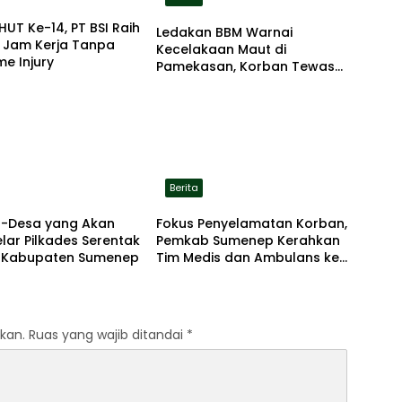
HUT Ke-14, PT BSI Raih
Ledakan BBM Warnai
a Jam Kerja Tanpa
Kecelakaan Maut di
me Injury
Pamekasan, Korban Tewas
Terbakar di Lokasi
Berita
sa-Desa yang Akan
Fokus Penyelamatan Korban,
ar Pilkades Serentak
Pemkab Sumenep Kerahkan
i Kabupaten Sumenep
Tim Medis dan Ambulans ke
Pelabuhan Kalianget
kan.
Ruas yang wajib ditandai
*