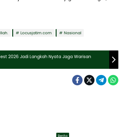
llah.
Locusjatim.com
Nasional
 Fest 2026 Jadi Langkah Nyata Jaga Warisan
Berita