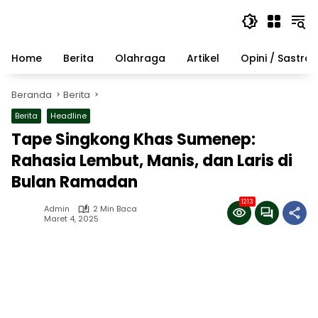
Langsung
ke
konten
Home
Berita
Olahraga
Artikel
Opini / Sastra
Beranda
Berita
Berita
Headline
Tape Singkong Khas Sumenep:
Rahasia Lembut, Manis, dan Laris di
Bulan Ramadan
1213
Admin
2 Min Baca
Maret 4, 2025