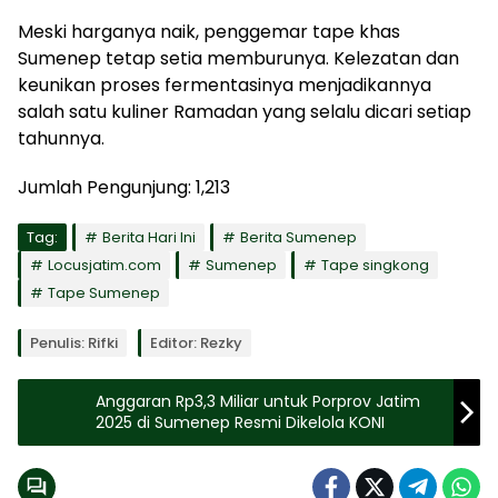
Meski harganya naik, penggemar tape khas
Sumenep tetap setia memburunya. Kelezatan dan
keunikan proses fermentasinya menjadikannya
salah satu kuliner Ramadan yang selalu dicari setiap
tahunnya.
Jumlah Pengunjung:
1,213
Tag:
Berita Hari Ini
Berita Sumenep
Locusjatim.com
Sumenep
Tape singkong
Tape Sumenep
Penulis: Rifki
Editor: Rezky
Anggaran Rp3,3 Miliar untuk Porprov Jatim
2025 di Sumenep Resmi Dikelola KONI