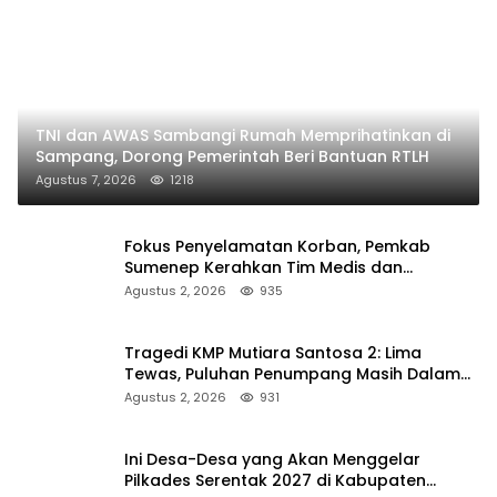
TNI dan AWAS Sambangi Rumah Memprihatinkan di
Sampang, Dorong Pemerintah Beri Bantuan RTLH
Agustus 7, 2026
1218
Fokus Penyelamatan Korban, Pemkab
Sumenep Kerahkan Tim Medis dan
Ambulans ke Pelabuhan Kalianget
Agustus 2, 2026
935
Tragedi KMP Mutiara Santosa 2: Lima
Tewas, Puluhan Penumpang Masih Dalam
Pencarian
Agustus 2, 2026
931
Ini Desa-Desa yang Akan Menggelar
Pilkades Serentak 2027 di Kabupaten