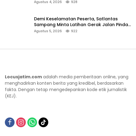
Sumenep
Agustus 4, 2026
928
Demi Keselamatan Peserta, Satlantas
Sampang Minta Latihan Gerak Jalan Pindah
ke Lokasi Aman
Agustus 5, 2026
922
Locusjatim.com
adalah media pemberitaan online, yang
menghadirkan konten berita yang kredibel, berdasarkan
fakta. Dengan tetap mengedepankan kode etik jurnalistik
(KEJ).