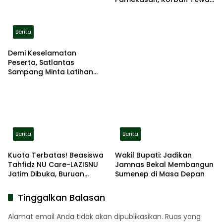
Terbakar di Lokasi
Berita
Demi Keselamatan
Peserta, Satlantas
Sampang Minta Latihan
Gerak Jalan Pindah ke
Lokasi Aman
Berita
Berita
Kuota Terbatas! Beasiswa
Wakil Bupati: Jadikan
Tahfidz NU Care-LAZISNU
Jamnas Bekal Membangun
Jatim Dibuka, Buruan
Sumenep di Masa Depan
Daftar
Tinggalkan Balasan
Alamat email Anda tidak akan dipublikasikan.
Ruas yang