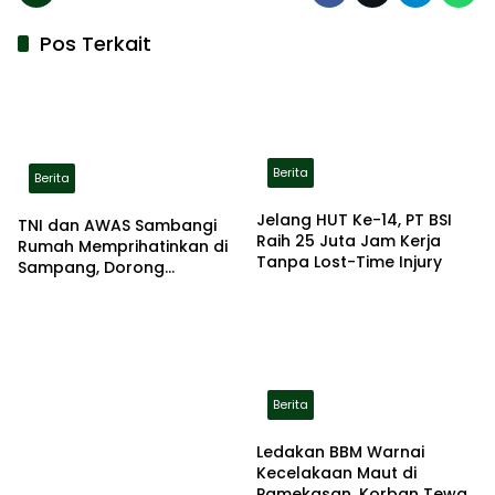
Pos Terkait
Berita
Berita
Jelang HUT Ke-14, PT BSI
TNI dan AWAS Sambangi
Raih 25 Juta Jam Kerja
Rumah Memprihatinkan di
Tanpa Lost-Time Injury
Sampang, Dorong
Pemerintah Beri Bantuan
RTLH
Berita
Ledakan BBM Warnai
Kecelakaan Maut di
Pamekasan, Korban Tewas