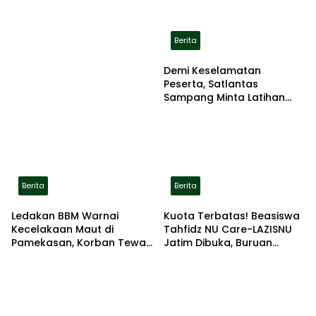
Berita
Demi Keselamatan
Peserta, Satlantas
Sampang Minta Latihan
Gerak Jalan Pindah ke
Lokasi Aman
Berita
Berita
Ledakan BBM Warnai
Kuota Terbatas! Beasiswa
Kecelakaan Maut di
Tahfidz NU Care-LAZISNU
Pamekasan, Korban Tewas
Jatim Dibuka, Buruan
Terbakar di Lokasi
Daftar