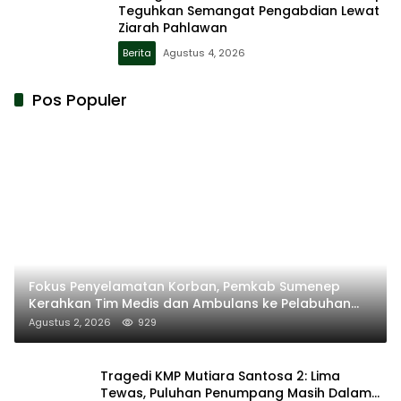
Teguhkan Semangat Pengabdian Lewat
Ziarah Pahlawan
Berita
Agustus 4, 2026
Pos Populer
Fokus Penyelamatan Korban, Pemkab Sumenep
Kerahkan Tim Medis dan Ambulans ke Pelabuhan
Kalianget
Agustus 2, 2026
929
Tragedi KMP Mutiara Santosa 2: Lima
Tewas, Puluhan Penumpang Masih Dalam