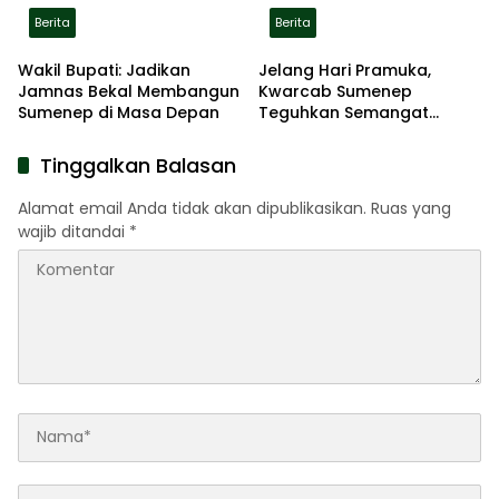
Berita
Berita
Wakil Bupati: Jadikan
Jelang Hari Pramuka,
Jamnas Bekal Membangun
Kwarcab Sumenep
Sumenep di Masa Depan
Teguhkan Semangat
Pengabdian Lewat Ziarah
Pahlawan
Tinggalkan Balasan
Alamat email Anda tidak akan dipublikasikan.
Ruas yang
wajib ditandai
*