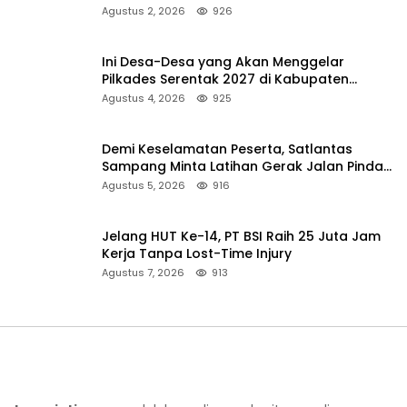
Pencarian
Agustus 2, 2026
926
Ini Desa-Desa yang Akan Menggelar
Pilkades Serentak 2027 di Kabupaten
Sumenep
Agustus 4, 2026
925
Demi Keselamatan Peserta, Satlantas
Sampang Minta Latihan Gerak Jalan Pindah
ke Lokasi Aman
Agustus 5, 2026
916
Jelang HUT Ke-14, PT BSI Raih 25 Juta Jam
Kerja Tanpa Lost-Time Injury
Agustus 7, 2026
913