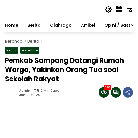
Langsung
ke
konten
Home
Berita
Olahraga
Artikel
Opini / Sastra
Beranda
Berita
Berita
Headline
Pemkab Sampang Datangi Rumah
Warga, Yakinkan Orang Tua soal
Sekolah Rakyat
898
Admin
2 Min Baca
Juni 11, 2026