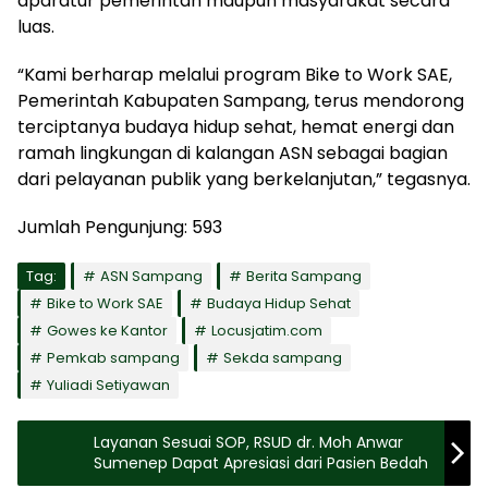
aparatur pemerintah maupun masyarakat secara
luas.
“Kami berharap melalui program Bike to Work SAE,
Pemerintah Kabupaten Sampang, terus mendorong
terciptanya budaya hidup sehat, hemat energi dan
ramah lingkungan di kalangan ASN sebagai bagian
dari pelayanan publik yang berkelanjutan,” tegasnya.
Jumlah Pengunjung:
593
Tag:
ASN Sampang
Berita Sampang
Bike to Work SAE
Budaya Hidup Sehat
Gowes ke Kantor
Locusjatim.com
Pemkab sampang
Sekda sampang
Yuliadi Setiyawan
Layanan Sesuai SOP, RSUD dr. Moh Anwar
Sumenep Dapat Apresiasi dari Pasien Bedah