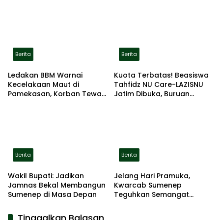
Gerak Jalan Pindah ke
Lokasi Aman
Berita
Berita
Ledakan BBM Warnai
Kuota Terbatas! Beasiswa
Kecelakaan Maut di
Tahfidz NU Care-LAZISNU
Pamekasan, Korban Tewas
Jatim Dibuka, Buruan
Terbakar di Lokasi
Daftar
Berita
Berita
Wakil Bupati: Jadikan
Jelang Hari Pramuka,
Jamnas Bekal Membangun
Kwarcab Sumenep
Sumenep di Masa Depan
Teguhkan Semangat
Pengabdian Lewat Ziarah
Pahlawan
Tinggalkan Balasan