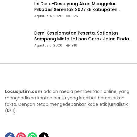
Ini Desa-Desa yang Akan Menggelar
Pilkades Serentak 2027 di Kabupaten
Sumenep
Agustus 4, 2026
925
Demi Keselamatan Peserta, Satlantas
Sampang Minta Latihan Gerak Jalan Pindah
ke Lokasi Aman
Agustus 5, 2026
916
Locusjatim.com
adalah media pemberitaan online, yang
menghadirkan konten berita yang kredibel, berdasarkan
fakta. Dengan tetap mengedepankan kode etik jurnalistik
(KEJ).