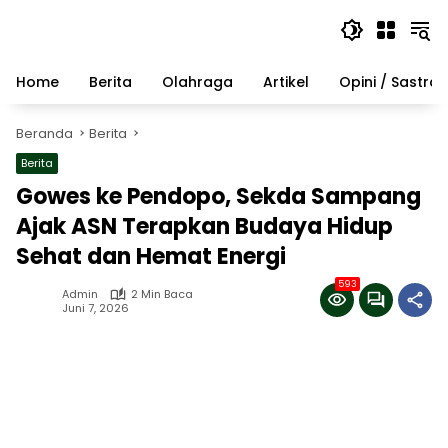
Langsung
ke
konten
Home
Berita
Olahraga
Artikel
Opini / Sastra
Beranda
Berita
Berita
Gowes ke Pendopo, Sekda Sampang
Ajak ASN Terapkan Budaya Hidup
Sehat dan Hemat Energi
593
Admin
2 Min Baca
Juni 7, 2026