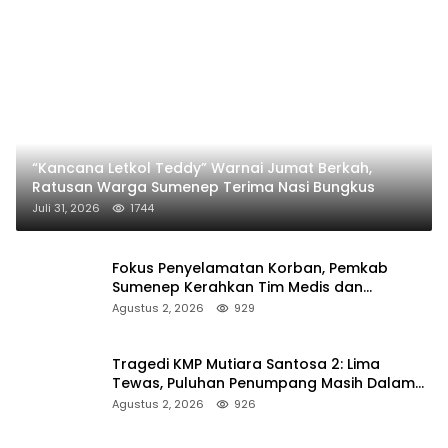
“Kancana Letkol Teddy” Warnai Jumat Berkah,
Ratusan Warga Sumenep Terima Nasi Bungkus
Juli 31, 2026
1744
Fokus Penyelamatan Korban, Pemkab
Sumenep Kerahkan Tim Medis dan
Ambulans ke Pelabuhan Kalianget
Agustus 2, 2026
929
Tragedi KMP Mutiara Santosa 2: Lima
Tewas, Puluhan Penumpang Masih Dalam
Pencarian
Agustus 2, 2026
926