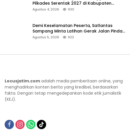
Pilkades Serentak 2027 di Kabupaten
Sumenep
Agustus 4, 2026
930
Demi Keselamatan Peserta, Satlantas
Sampang Minta Latihan Gerak Jalan Pindah
ke Lokasi Aman
Agustus 5, 2026
922
Locusjatim.com
adalah media pemberitaan online, yang
menghadirkan konten berita yang kredibel, berdasarkan
fakta. Dengan tetap mengedepankan kode etik jurnalistik
(KEJ).