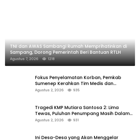
TNI dan AWAS Sambangi Rumah Memprihatinkan di
Sampang, Dorong Pemerintah Beri Bantuan RTLH
Agustus 7, 2026
1218
Fokus Penyelamatan Korban, Pemkab
Sumenep Kerahkan Tim Medis dan
Ambulans ke Pelabuhan Kalianget
Agustus 2, 2026
935
Tragedi KMP Mutiara Santosa 2: Lima
Tewas, Puluhan Penumpang Masih Dalam
Pencarian
Agustus 2, 2026
931
Ini Desa-Desa yang Akan Menggelar