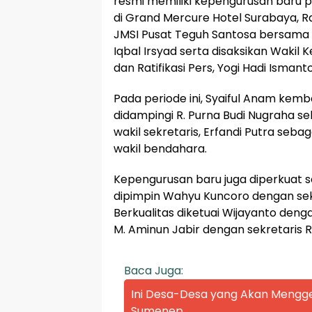
resmi memiliki kepengurusan baru p
di Grand Mercure Hotel Surabaya, 
JMSI Pusat Teguh Santosa bersama S
Iqbal Irsyad serta disaksikan Wakil
dan Ratifikasi Pers, Yogi Hadi Ismanto
Pada periode ini, Syaiful Anam kemb
didampingi R. Purna Budi Nugraha s
wakil sekretaris, Erfandi Putra seb
wakil bendahara.
Kepengurusan baru juga diperkuat se
dipimpin Wahyu Kuncoro dengan sekr
Berkualitas diketuai Wijayanto denga
M. Aminun Jabir dengan sekretaris R
Baca Juga:
Ini Desa-Desa yang Akan Mengge
Sumenep