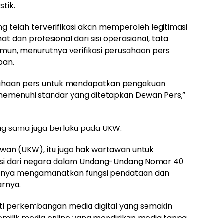
stik.
g telah terverifikasi akan memperoleh legitimasi
 dan profesional dari sisi operasional, tata
Namun, menurutnya verifikasi perusahaan pers
ban.
usahaan pers untuk mendapatkan pengakuan
memenuhi standar yang ditetapkan Dewan Pers,”
g sama juga berlaku pada UKW.
wan (UKW), itu juga hak wartawan untuk
i dari negara dalam Undang-Undang Nomor 40
arnya mengamanatkan fungsi pendataan dan
rnya.
oti perkembangan media digital yang semakin
milik media online yang mendirikan media tanpa