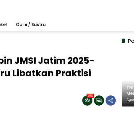
ikel
Opini / Sastra
Po
in JMSI Jatim 2025-
ru Libatkan Praktisi
TN
Mem
2152
Pem
Agus