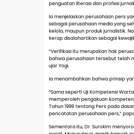
penguatan literasi dan profesi jurnali
Ia menjelaskan perusahaan pers yan
sebagai perusahaan media yang sehat
kelola, maupun produk jurnalistik. 
kerap disalahartikan sebagai kewaji
“Verifikasi itu merupakan hak per
bahwa perusahaan tersebut telah 
ujar Yogi.
Ia menambahkan bahwa prinsip yan
“Sama seperti Uji Kompetensi Warta
memperoleh pengakuan kompetens
Tahun 1999 tentang Pers pada das
pencatatan perusahaan pers,” papa
Sementara itu, Dr. Surokim menyor
pesat. Menurutnya, masih banyak pe