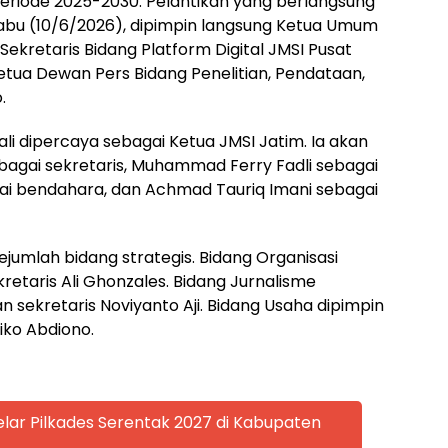
eriode 2025-2030. Pelantikan yang berlangsung
Rabu (10/6/2026), dipimpin langsung Ketua Umum
ekretaris Bidang Platform Digital JMSI Pusat
 Ketua Dewan Pers Bidang Penelitian, Pendataan,
.
ali dipercaya sebagai Ketua JMSI Jatim. Ia akan
ebagai sekretaris, Muhammad Ferry Fadli sebagai
agai bendahara, dan Achmad Tauriq Imani sebagai
jumlah bidang strategis. Bidang Organisasi
etaris Ali Ghonzales. Bidang Jurnalisme
n sekretaris Noviyanto Aji. Bidang Usaha dipimpin
iko Abdiono.
lar Pilkades Serentak 2027 di Kabupaten