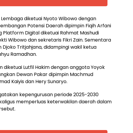
r Lembaga diketuai Nyoto Wibowo dengan
gembangan Potensi Daerah dipimpin Fiqih Arfani
g Platform Digital diketuai Rahmat Mashudi
kti Wibowo dan sekretaris Fikri Zain. Sementara
Djoko Tritjahjana, didampingi wakil ketua
 Wahyu Ramadhan.
m diketuai Lutfil Hakim dengan anggota Yoyok
edangkan Dewan Pakar dipimpin Machmud
d Kaiyis dan Hery Sunaryo.
ngatakan kepengurusan periode 2025-2030
aligus memperluas keterwakilan daerah dalam
rsebut.