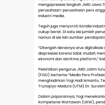
mengapresiasi langkah JMSI Jawa Ti
perusahaan-perusahaan pers anggo
industri media.
Teguh juga menyoroti kondisi indu
cukup berat. Di satu sisi jumlah p
namun di sisi lain sumber pendapat
“Ditengah derasnya arus digitalisasi d
diapresiasi karena tidak mudah me
ekonomi dan aloritma platform,” ka
Pelantikan pengurus JMSI Jatim tur
(FGD) bertema “Media Pers Profesio
menghadirkan Yogi Hadi Ismanto, Te
Trunojoyo Madura (UTM) Dr. Suroki
Dalam paparannya, Yogi menekankan
Kompetensi Wartawan (UKW), pendat