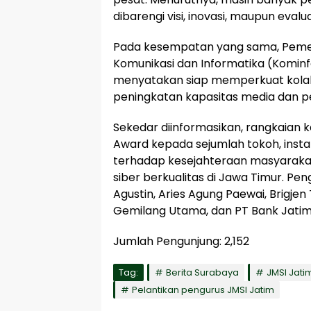
dibarengi visi, inovasi, maupun eval
Pada kesempatan yang sama, Pemeri
Komunikasi dan Informatika (Kominfo
menyatakan siap memperkuat kolab
peningkatan kapasitas media dan p
Sekedar diinformasikan, rangkaian 
Award kepada sejumlah tokoh, instans
terhadap kesejahteraan masyaraka
siber berkualitas di Jawa Timur. Pe
Agustin, Aries Agung Paewai, Brigjen 
Gemilang Utama, dan PT Bank Jatim
Jumlah Pengunjung:
2,152
Tag:
Berita Surabaya
JMSI Jati
Pelantikan pengurus JMSI Jatim