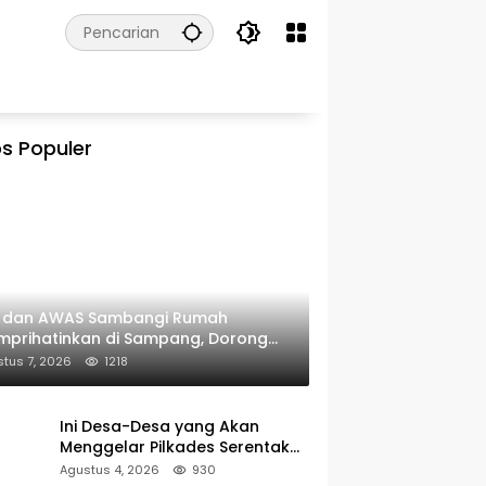
s Populer
I dan AWAS Sambangi Rumah
prihatinkan di Sampang, Dorong
erintah Beri Bantuan RTLH
tus 7, 2026
1218
Ini Desa-Desa yang Akan
Menggelar Pilkades Serentak
2027 di Kabupaten Sumenep
Agustus 4, 2026
930