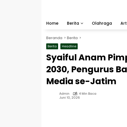
Langsung
ke
konten
Home
Berita
Olahraga
Art
Beranda
Berita
Berita
Headline
Syaiful Anam Pimp
2030, Pengurus Ba
Media se-Jatim
Admin
4 Min Baca
Juni 10, 2026