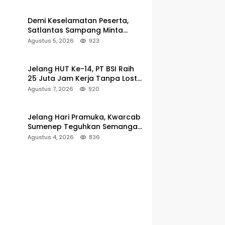
Demi Keselamatan Peserta,
Satlantas Sampang Minta
Latihan Gerak Jalan Pindah ke
Agustus 5, 2026
923
Lokasi Aman
Jelang HUT Ke-14, PT BSI Raih
25 Juta Jam Kerja Tanpa Lost-
Time Injury
Agustus 7, 2026
920
Jelang Hari Pramuka, Kwarcab
Sumenep Teguhkan Semangat
Pengabdian Lewat Ziarah
Agustus 4, 2026
836
Pahlawan