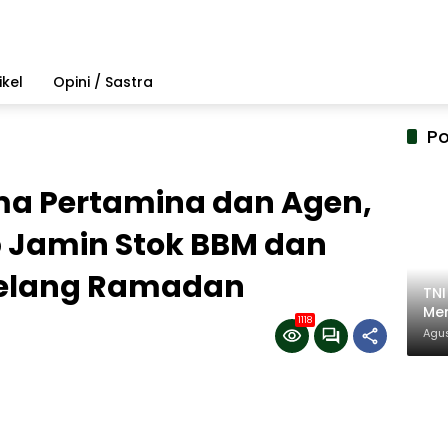
ikel
Opini / Sastra
Po
ma Pertamina dan Agen,
Jamin Stok BBM dan
Jelang Ramadan
TN
Mem
1118
Pem
Agus