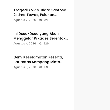
Pelabuhan Kalianget
Tragedi KMP Mutiara Santosa
2: Lima Tewas, Puluhan
Penumpang Masih Dalam
Agustus 2, 2026
928
Pencarian
Ini Desa-Desa yang Akan
Menggelar Pilkades Serentak
2027 di Kabupaten Sumenep
Agustus 4, 2026
926
Demi Keselamatan Peserta,
Satlantas Sampang Minta
Latihan Gerak Jalan Pindah ke
Agustus 5, 2026
919
Lokasi Aman