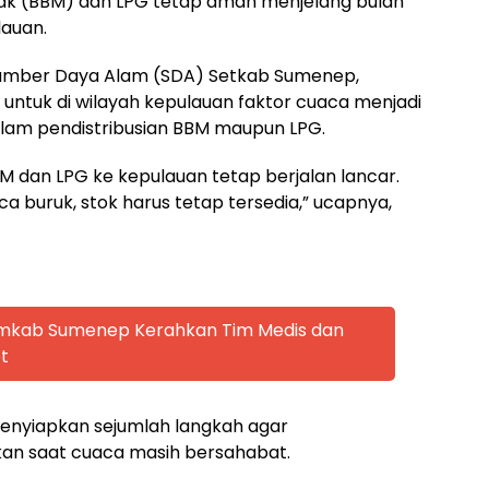
ak (BBM) dan LPG tetap aman menjelang bulan
lauan.
umber Daya Alam (SDA) Setkab Sumenep,
ntuk di wilayah kepulauan faktor cuaca menjadi
alam pendistribusian BBM maupun LPG.
BM dan LPG ke kepulauan tetap berjalan lancar.
 buruk, stok harus tetap tersedia,” ucapnya,
emkab Sumenep Kerahkan Tim Medis dan
t
menyiapkan sejumlah langkah agar
ukan saat cuaca masih bersahabat.