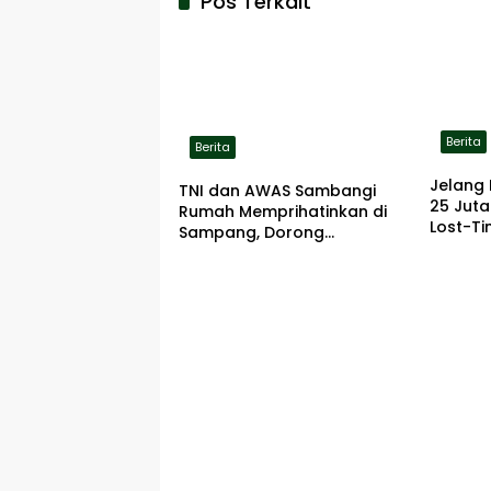
Pos Terkait
Berita
Berita
Jelang 
TNI dan AWAS Sambangi
25 Jut
Rumah Memprihatinkan di
Lost-Ti
Sampang, Dorong
Pemerintah Beri Bantuan
RTLH