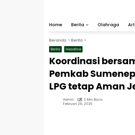
Langsung
ke
konten
Home
Berita
Olahraga
Art
Beranda
Berita
Berita
Headline
Koordinasi bersa
Pemkab Sumenep 
LPG tetap Aman 
Admin
2 Min Baca
Februari 26, 2025