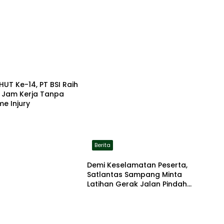
HUT Ke-14, PT BSI Raih
a Jam Kerja Tanpa
me Injury
Berita
Demi Keselamatan Peserta,
Satlantas Sampang Minta
Latihan Gerak Jalan Pindah
ke Lokasi Aman