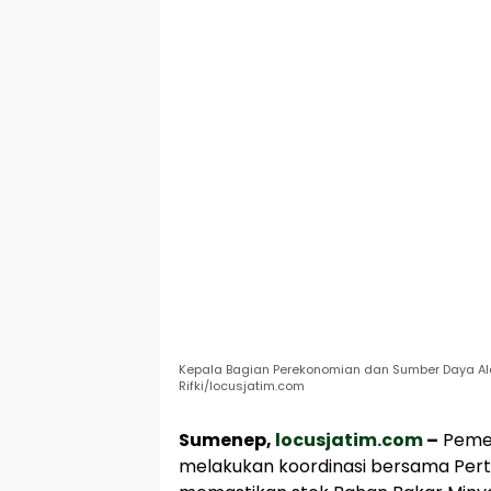
Kepala Bagian Perekonomian dan Sumber Daya Al
Rifki/locusjatim.com
Sumenep,
locusjatim.com
–
Pemer
melakukan koordinasi bersama Per