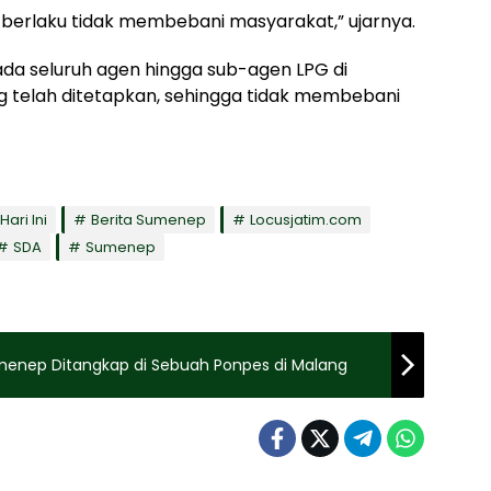
 berlaku tidak membebani masyarakat,” ujarnya.
da seluruh agen hingga sub-agen LPG di
telah ditetapkan, sehingga tidak membebani
Hari Ini
Berita Sumenep
Locusjatim.com
SDA
Sumenep
menep Ditangkap di Sebuah Ponpes di Malang