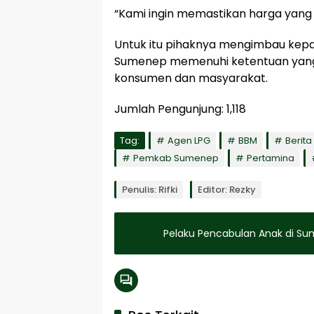
“Kami ingin memastikan harga yang
Untuk itu pihaknya mengimbau kepa
Sumenep memenuhi ketentuan yang 
konsumen dan masyarakat.
Jumlah Pengunjung:
1,118
Tag:
Agen LPG
BBM
Berita 
Pemkab Sumenep
Pertamina
Penulis: Rifki
Editor: Rezky
Pelaku Pencabulan Anak di Su