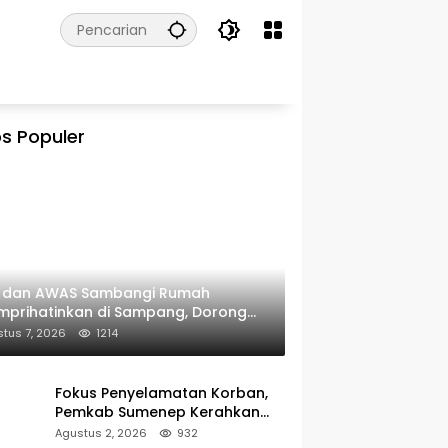
s Populer
I dan AWAS Sambangi Rumah
prihatinkan di Sampang, Dorong
erintah Beri Bantuan RTLH
tus 7, 2026
1214
Fokus Penyelamatan Korban,
Pemkab Sumenep Kerahkan
Tim Medis dan Ambulans ke
Agustus 2, 2026
932