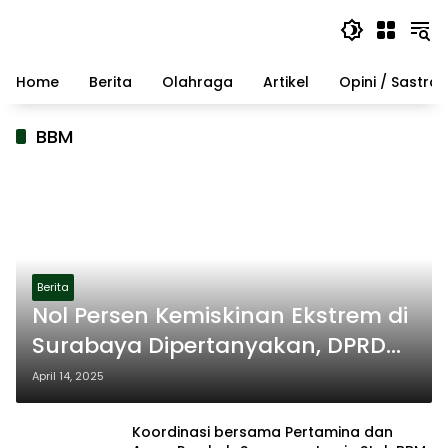
Langsung
ke
konten
Home
Berita
Olahraga
Artikel
Opini / Sastra
BBM
Berita
Nol Persen Kemiskinan Ekstrem di
Surabaya Dipertanyakan, DPRD
Minta Validasi Ulang Data
April 14, 2025
Koordinasi bersama Pertamina dan