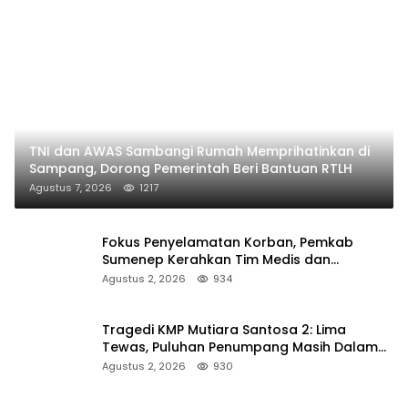
TNI dan AWAS Sambangi Rumah Memprihatinkan di
Sampang, Dorong Pemerintah Beri Bantuan RTLH
Agustus 7, 2026
1217
Fokus Penyelamatan Korban, Pemkab
Sumenep Kerahkan Tim Medis dan
Ambulans ke Pelabuhan Kalianget
Agustus 2, 2026
934
Tragedi KMP Mutiara Santosa 2: Lima
Tewas, Puluhan Penumpang Masih Dalam
Pencarian
Agustus 2, 2026
930