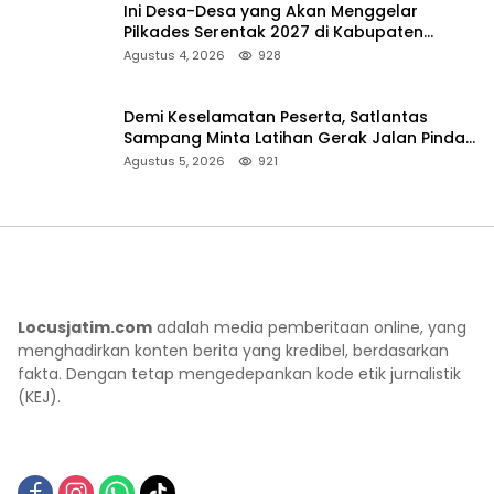
Ini Desa-Desa yang Akan Menggelar
Pilkades Serentak 2027 di Kabupaten
Sumenep
Agustus 4, 2026
928
Demi Keselamatan Peserta, Satlantas
Sampang Minta Latihan Gerak Jalan Pindah
ke Lokasi Aman
Agustus 5, 2026
921
Locusjatim.com
adalah media pemberitaan online, yang
menghadirkan konten berita yang kredibel, berdasarkan
fakta. Dengan tetap mengedepankan kode etik jurnalistik
(KEJ).