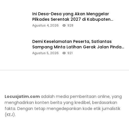
Ini Desa-Desa yang Akan Menggelar
Pilkades Serentak 2027 di Kabupaten
Sumenep
Agustus 4, 2026
928
Demi Keselamatan Peserta, Satlantas
Sampang Minta Latihan Gerak Jalan Pindah
ke Lokasi Aman
Agustus 5, 2026
921
Locusjatim.com
adalah media pemberitaan online, yang
menghadirkan konten berita yang kredibel, berdasarkan
fakta. Dengan tetap mengedepankan kode etik jurnalistik
(KEJ).