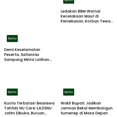
Berita
Ledakan BBM Warnai
Kecelakaan Maut di
Pamekasan, Korban Tewas
Terbakar di Lokasi
Berita
Demi Keselamatan
Peserta, Satlantas
Sampang Minta Latihan
Gerak Jalan Pindah ke
Lokasi Aman
Berita
Berita
Kuota Terbatas! Beasiswa
Wakil Bupati: Jadikan
Tahfidz NU Care-LAZISNU
Jamnas Bekal Membangun
Jatim Dibuka, Buruan
Sumenep di Masa Depan