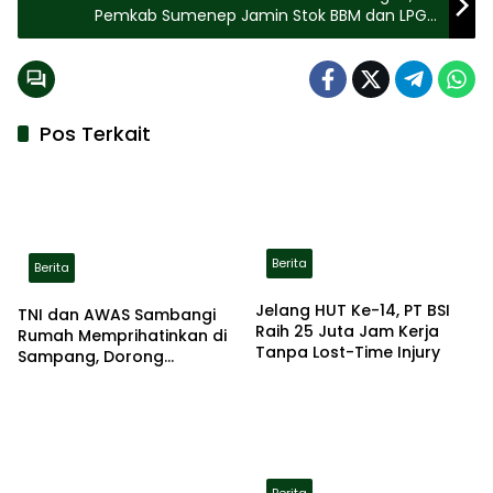
Pemkab Sumenep Jamin Stok BBM dan LPG
tetap Aman Jelang Ramadan
Pos Terkait
Berita
Berita
Jelang HUT Ke-14, PT BSI
TNI dan AWAS Sambangi
Raih 25 Juta Jam Kerja
Rumah Memprihatinkan di
Tanpa Lost-Time Injury
Sampang, Dorong
Pemerintah Beri Bantuan
RTLH