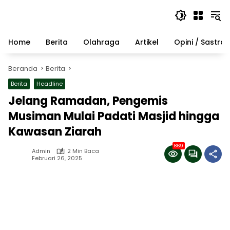
Langsung
ke
konten
Home
Berita
Olahraga
Artikel
Opini / Sastra
Beranda
Berita
Berita
Headline
Jelang Ramadan, Pengemis
Musiman Mulai Padati Masjid hingga
Kawasan Ziarah
869
Admin
2 Min Baca
Februari 26, 2025