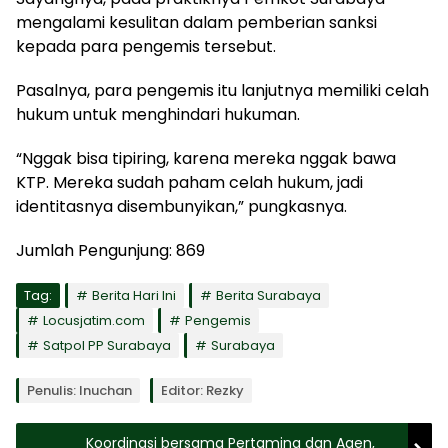
mengalami kesulitan dalam pemberian sanksi
kepada para pengemis tersebut.
Pasalnya, para pengemis itu lanjutnya memiliki celah
hukum untuk menghindari hukuman.
“Nggak bisa tipiring, karena mereka nggak bawa
KTP. Mereka sudah paham celah hukum, jadi
identitasnya disembunyikan,” pungkasnya.
Jumlah Pengunjung:
869
Tag:
Berita Hari Ini
Berita Surabaya
Locusjatim.com
Pengemis
Satpol PP Surabaya
Surabaya
Penulis: Inuchan
Editor: Rezky
Koordinasi bersama Pertamina dan Agen,