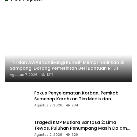
TNI dan AWAS Sambangi Rumah Memprihatinkan di
Sampang, Dorong Pemerintah Beri Bantuan RTLH
Agustus 7, 2026
1217
Fokus Penyelamatan Korban, Pemkab
Sumenep Kerahkan Tim Medis dan
Ambulans ke Pelabuhan Kalianget
Agustus 2, 2026
934
Tragedi KMP Mutiara Santosa 2: Lima
Tewas, Puluhan Penumpang Masih Dalam
Pencarian
Agustus 2, 2026
929