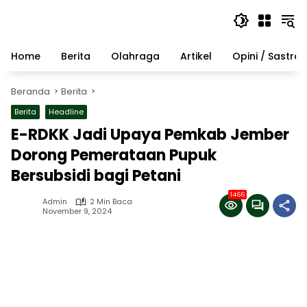
Langsung
ke
konten
Home
Berita
Olahraga
Artikel
Opini / Sastra
Beranda
Berita
Berita
Headline
E-RDKK Jadi Upaya Pemkab Jember
Dorong Pemerataan Pupuk
Bersubsidi bagi Petani
1466
Admin
2 Min Baca
November 9, 2024