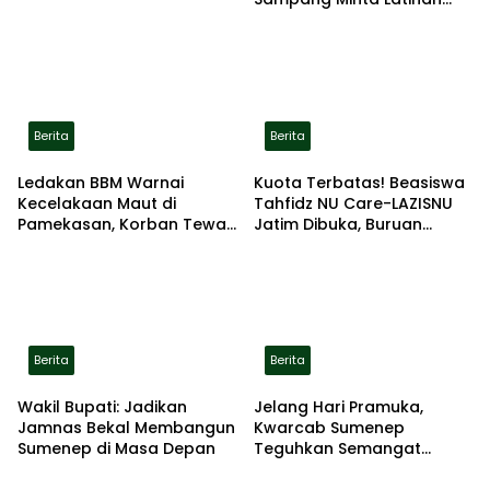
Gerak Jalan Pindah ke
Lokasi Aman
Berita
Berita
Ledakan BBM Warnai
Kuota Terbatas! Beasiswa
Kecelakaan Maut di
Tahfidz NU Care-LAZISNU
Pamekasan, Korban Tewas
Jatim Dibuka, Buruan
Terbakar di Lokasi
Daftar
Berita
Berita
Wakil Bupati: Jadikan
Jelang Hari Pramuka,
Jamnas Bekal Membangun
Kwarcab Sumenep
Sumenep di Masa Depan
Teguhkan Semangat
Pengabdian Lewat Ziarah
Pahlawan