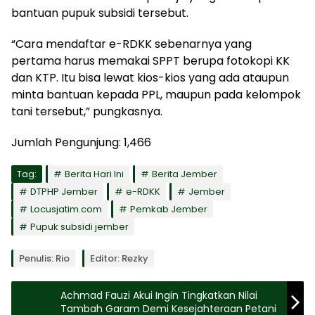
bantuan pupuk subsidi tersebut.
“Cara mendaftar e-RDKK sebenarnya yang
pertama harus memakai SPPT berupa fotokopi KK
dan KTP. Itu bisa lewat kios-kios yang ada ataupun
minta bantuan kepada PPL, maupun pada kelompok
tani tersebut,” pungkasnya.
Jumlah Pengunjung:
1,466
Tag:
Berita Hari Ini
Berita Jember
DTPHP Jember
e-RDKK
Jember
Locusjatim.com
Pemkab Jember
Pupuk subsidi jember
Penulis: Rio
Editor: Rezky
Achmad Fauzi Akui Ingin Tingkatkan Nilai
Tambah Garam Demi Kesejahteraan Petani