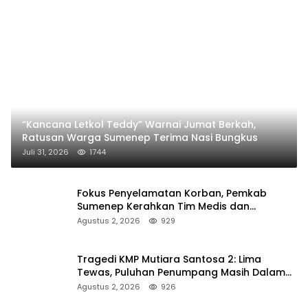
“Kancana Letkol Teddy” Warnai Jumat Berkah,
Ratusan Warga Sumenep Terima Nasi Bungkus
Juli 31, 2026
1744
Fokus Penyelamatan Korban, Pemkab
Sumenep Kerahkan Tim Medis dan
Ambulans ke Pelabuhan Kalianget
Agustus 2, 2026
929
Tragedi KMP Mutiara Santosa 2: Lima
Tewas, Puluhan Penumpang Masih Dalam
Pencarian
Agustus 2, 2026
926