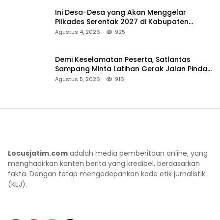
Ini Desa-Desa yang Akan Menggelar
Pilkades Serentak 2027 di Kabupaten
Sumenep
Agustus 4, 2026
925
Demi Keselamatan Peserta, Satlantas
Sampang Minta Latihan Gerak Jalan Pindah
ke Lokasi Aman
Agustus 5, 2026
916
Locusjatim.com
adalah media pemberitaan online, yang
menghadirkan konten berita yang kredibel, berdasarkan
fakta. Dengan tetap mengedepankan kode etik jurnalistik
(KEJ).