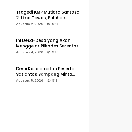
Pelabuhan Kalianget
Tragedi KMP Mutiara Santosa
2: Lima Tewas, Puluhan
Penumpang Masih Dalam
Agustus 2, 2026
928
Pencarian
Ini Desa-Desa yang Akan
Menggelar Pilkades Serentak
2027 di Kabupaten Sumenep
Agustus 4, 2026
926
Demi Keselamatan Peserta,
Satlantas Sampang Minta
Latihan Gerak Jalan Pindah ke
Agustus 5, 2026
919
Lokasi Aman