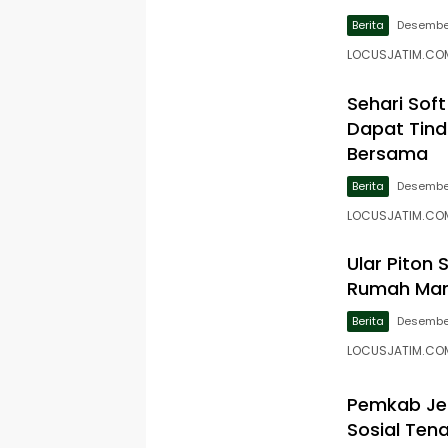
Berita
Desember
LOCUSJATIM.COM
Sehari Sof
Dapat Tind
Bersama
Berita
Desember
LOCUSJATIM.COM,
Ular Piton
Rumah Man
Berita
Desember
LOCUSJATIM.COM,
Pemkab Je
Sosial Ten