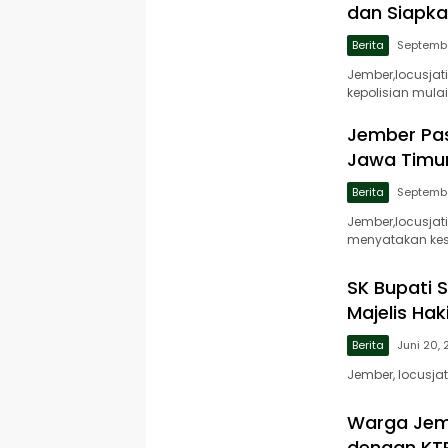
dan Siapk
Berita
Septembe
Jember,locusja
kepolisian mulai
Jember Pas
Jawa Timu
Berita
Septembe
Jember,locusja
menyatakan ke
SK Bupati 
Majelis Hak
Berita
Juni 20,
Jember, locusja
Warga Jemb
dengan KT