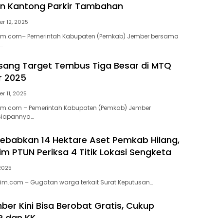
an Kantong Parkir Tambahan
r 12, 2025
tim.com– Pemerintah Kabupaten (Pemkab) Jember bersama
…
ang Target Tembus Tiga Besar di MTQ
r 2025
r 11, 2025
tim.com – Pemerintah Kabupaten (Pemkab) Jember
siapannya…
Sebabkan 14 Hektare Aset Pemkab Hilang,
im PTUN Periksa 4 Titik Lokasi Sengketa
 2025
tim.com – Gugatan warga terkait Surat Keputusan…
er Kini Bisa Berobat Gratis, Cukup
P dan KK