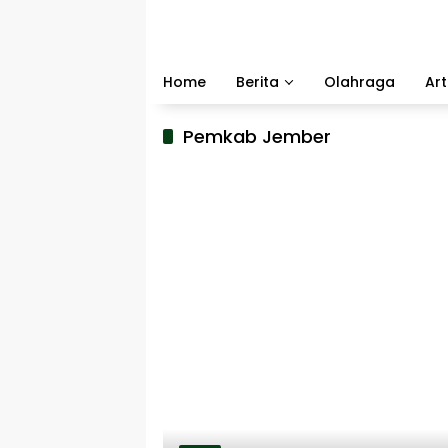
Langsung
ke
konten
Home
Berita
Olahraga
Art
Pemkab Jember