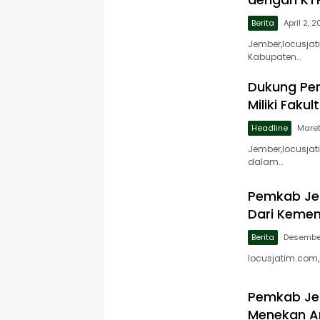
Berita
April 2, 
Jember,locusja
Kabupaten…
Dukung Pen
Miliki Faku
Headline
Maret
Jember,locusja
dalam…
Pemkab Jem
Dari Kemen
Berita
Desember
locusjatim.com
Pemkab Jem
Menekan An