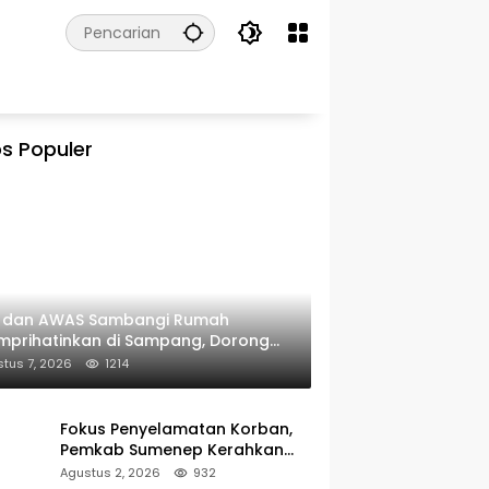
s Populer
I dan AWAS Sambangi Rumah
prihatinkan di Sampang, Dorong
erintah Beri Bantuan RTLH
tus 7, 2026
1214
Fokus Penyelamatan Korban,
Pemkab Sumenep Kerahkan
Tim Medis dan Ambulans ke
Agustus 2, 2026
932