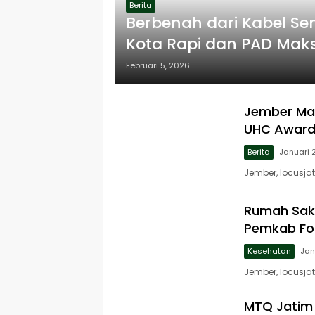
Berita
Berbenah dari Kabel S
Kota Rapi dan PAD Mak
Februari 5, 2026
Jember Ma
UHC Award
Berita
Januari 
Jember, locusj
Rumah Saki
Pemkab Fo
Kesehatan
Jan
Jember, locusj
MTQ Jatim 