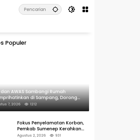
s Populer
I dan AWAS Sambangi Rumah
prihatinkan di Sampang, Dorong
erintah Beri Bantuan RTLH
tus 7, 2026
1212
Fokus Penyelamatan Korban,
Pemkab Sumenep Kerahkan
Tim Medis dan Ambulans ke
Agustus 2, 2026
931