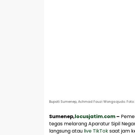
Bupati Sumenep, Achmad Fauzi Wongsojudo. Foto:
Sumenep,
locusjatim.com
–
Pemer
tegas melarang Aparatur Sipil Nega
langsung atau
live TikTok
saat jam ke