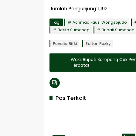
Jumlah Pengunjung:
1,192
Tag:
Achmad Fauzi Wongsojudo
Berita Sumenep
Bupati Sumenep
Penulis: Rifki
Editor: Rezky
Wakil Bupati Sampang Cek Pen
Tercatat
Pos Terkait