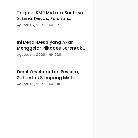
Pelabuhan Kalianget
Tragedi KMP Mutiara Santosa
2: Lima Tewas, Puluhan
Penumpang Masih Dalam
Agustus 2, 2026
927
Pencarian
Ini Desa-Desa yang Akan
Menggelar Pilkades Serentak
2027 di Kabupaten Sumenep
Agustus 4, 2026
926
Demi Keselamatan Peserta,
Satlantas Sampang Minta
Latihan Gerak Jalan Pindah ke
Agustus 5, 2026
918
Lokasi Aman