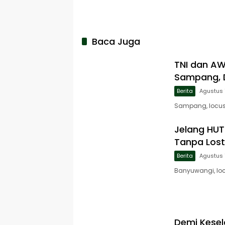
Baca Juga
TNI dan A
Sampang, D
Berita
Agustus 
Sampang, locusj
Jelang HUT 
Tanpa Lost
Berita
Agustus 
Banyuwangi, loc
Demi Kese