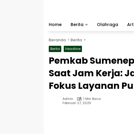
Langsung
ke
konten
Home
Berita
Olahraga
Art
Beranda
Berita
Berita
Headline
Pemkab Sumenep L
Saat Jam Kerja: J
Fokus Layanan Pu
Admin
1 Min Baca
Februari 27, 2025