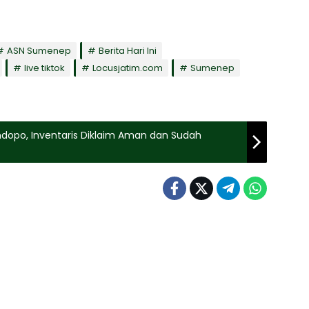
ASN Sumenep
Berita Hari Ini
live tiktok
Locusjatim.com
Sumenep
dopo, Inventaris Diklaim Aman dan Sudah