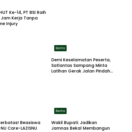
HUT Ke-14, PT BSI Raih
a Jam Kerja Tanpa
me Injury
Berita
Demi Keselamatan Peserta,
Satlantas Sampang Minta
Latihan Gerak Jalan Pindah
ke Lokasi Aman
Berita
Terbatas! Beasiswa
Wakil Bupati: Jadikan
 NU Care-LAZISNU
Jamnas Bekal Membangun