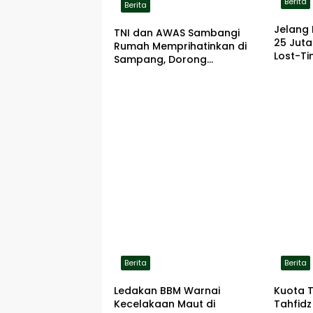
Berita
Berita
Jelang 
TNI dan AWAS Sambangi
25 Jut
Rumah Memprihatinkan di
Lost-Ti
Sampang, Dorong
Pemerintah Beri Bantuan
RTLH
Berita
Berita
Ledakan BBM Warnai
Kuota 
Kecelakaan Maut di
Tahfidz