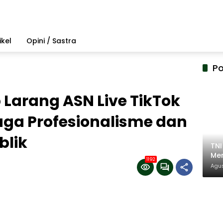
ikel
Opini / Sastra
Po
arang ASN Live TikTok
aga Profesionalisme dan
blik
TN
Mem
1192
Pem
Agus