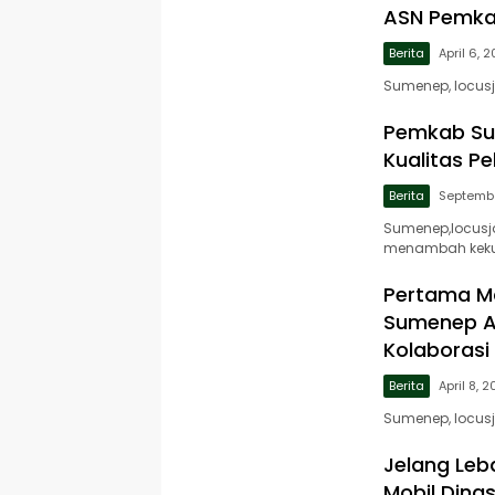
ASN Pemk
Berita
April 6, 
Sumenep, locus
Pemkab Sum
Kualitas Pe
Berita
Septembe
Sumenep,locusj
menambah kek
Pertama Ma
Sumenep A
Kolaborasi
Berita
April 8, 
Sumenep, locusj
Jelang Leb
Mobil Dina