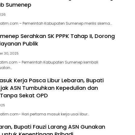
ab Sumenep
2026
jatim.com – Pemerintah Kabupaten Sumenep merilis skema…
enep Serahkan SK PPPK Tahap II, Dorong
layanan Publik
r 30, 2025
atim.com – Pemerintah Kabupaten Sumenep kembali
uatan…
suk Kerja Pasca Libur Lebaran, Bupati
jak ASN Tumbuhkan Kepedulian dan
 Tanpa Sekat OPD
2025
atim.com– Hari pertama masuk kerja usai libur…
aran, Bupati Fauzi Larang ASN Gunakan
s untuk Kepentingan Pribadi