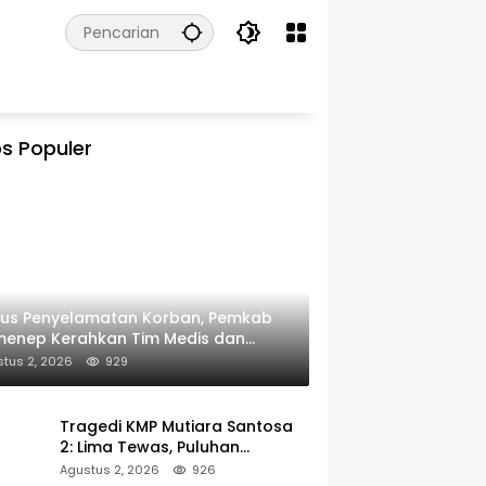
s Populer
kus Penyelamatan Korban, Pemkab
menep Kerahkan Tim Medis dan
ulans ke Pelabuhan Kalianget
tus 2, 2026
929
Tragedi KMP Mutiara Santosa
2: Lima Tewas, Puluhan
Penumpang Masih Dalam
Agustus 2, 2026
926