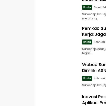
Berita
Maret 24
Sumenep, locus
melarang…
Pemkab Su
Kerja: Jag
Berita
Februari 
Sumenep,locusj
tegas…
Wabup Sume
Dimiliki AS
Berita
Februari
Sumenep, locus
Inovasi Pe
Aplikasi P