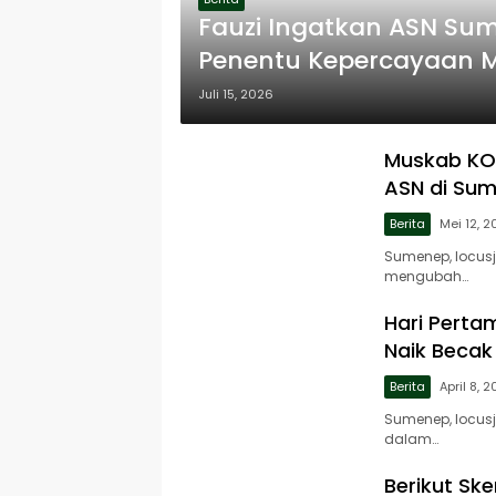
Fauzi Ingatkan ASN Sum
Penentu Kepercayaan 
Juli 15, 2026
Muskab KOR
ASN di Su
Berita
Mei 12, 
Sumenep, locus
mengubah…
Hari Perta
Naik Becak
Berita
April 8, 
Sumenep, locus
dalam…
Berikut Sk