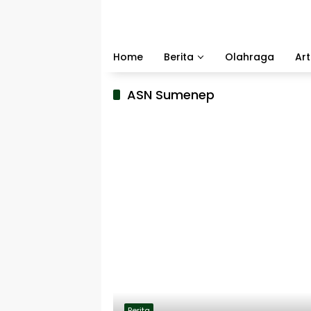
Langsung
ke
konten
Home
Berita
Olahraga
Art
ASN Sumenep
Berita