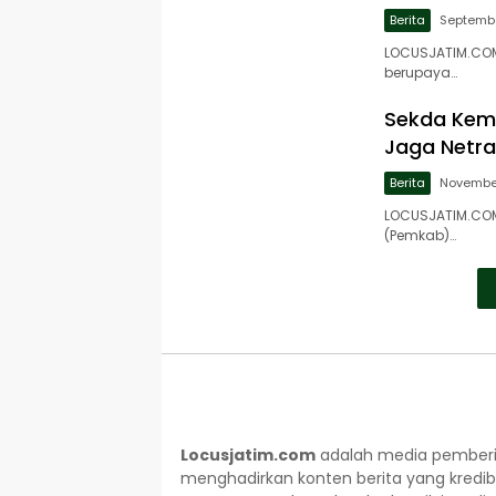
Berita
Septembe
LOCUSJATIM.COM
berupaya…
Sekda Kem
Jaga Netra
Berita
November
LOCUSJATIM.COM,
(Pemkab)…
Locusjatim.com
adalah media pemberit
menghadirkan konten berita yang kredib