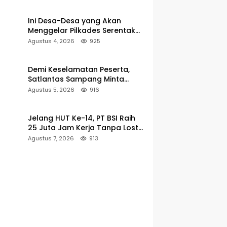
Pencarian
Ini Desa-Desa yang Akan
Menggelar Pilkades Serentak
2027 di Kabupaten Sumenep
Agustus 4, 2026
925
Demi Keselamatan Peserta,
Satlantas Sampang Minta
Latihan Gerak Jalan Pindah ke
Agustus 5, 2026
916
Lokasi Aman
Jelang HUT Ke-14, PT BSI Raih
25 Juta Jam Kerja Tanpa Lost-
Time Injury
Agustus 7, 2026
913