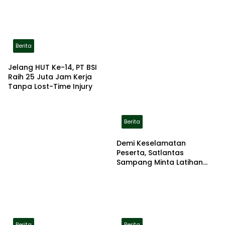
Berita
Jelang HUT Ke-14, PT BSI
Raih 25 Juta Jam Kerja
Tanpa Lost-Time Injury
Berita
Demi Keselamatan
Peserta, Satlantas
Sampang Minta Latihan
Gerak Jalan Pindah ke
Lokasi Aman
Berita
Berita