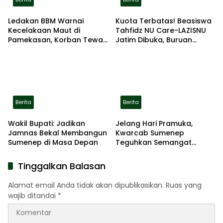
Ledakan BBM Warnai
Kuota Terbatas! Beasiswa
Kecelakaan Maut di
Tahfidz NU Care-LAZISNU
Pamekasan, Korban Tewas
Jatim Dibuka, Buruan
Terbakar di Lokasi
Daftar
Berita
Berita
Wakil Bupati: Jadikan
Jelang Hari Pramuka,
Jamnas Bekal Membangun
Kwarcab Sumenep
Sumenep di Masa Depan
Teguhkan Semangat
Pengabdian Lewat Ziarah
Pahlawan
Tinggalkan Balasan
Alamat email Anda tidak akan dipublikasikan.
Ruas yang
wajib ditandai
*