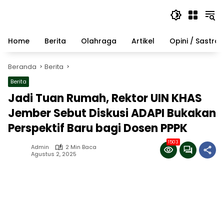
Langsung
ke
konten
Home
Berita
Olahraga
Artikel
Opini / Sastra
Beranda
Berita
Berita
Jadi Tuan Rumah, Rektor UIN KHAS
Jember Sebut Diskusi ADAPI Bukakan
Perspektif Baru bagi Dosen PPPK
1503
Admin
2 Min Baca
Agustus 2, 2025