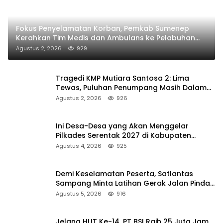
Fokus Penyelamatan Korban, Pemkab Sumenep
Kerahkan Tim Medis dan Ambulans ke Pelabuhan
Kalianget
Agustus 2, 2026
929
Tragedi KMP Mutiara Santosa 2: Lima
Tewas, Puluhan Penumpang Masih Dalam
Pencarian
Agustus 2, 2026
926
Ini Desa-Desa yang Akan Menggelar
Pilkades Serentak 2027 di Kabupaten
Sumenep
Agustus 4, 2026
925
Demi Keselamatan Peserta, Satlantas
Sampang Minta Latihan Gerak Jalan Pindah
ke Lokasi Aman
Agustus 5, 2026
916
Jelang HUT Ke-14, PT BSI Raih 25 Juta Jam