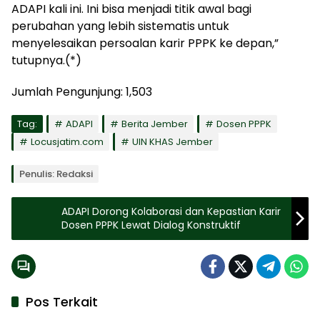
ADAPI kali ini. Ini bisa menjadi titik awal bagi
perubahan yang lebih sistematis untuk
menyelesaikan persoalan karir PPPK ke depan,”
tutupnya.(*)
Jumlah Pengunjung:
1,503
Tag:
ADAPI
Berita Jember
Dosen PPPK
Locusjatim.com
UIN KHAS Jember
Penulis: Redaksi
ADAPI Dorong Kolaborasi dan Kepastian Karir
Dosen PPPK Lewat Dialog Konstruktif
Pos Terkait