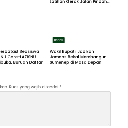
Latihan Gerak Jalan Pindah
ke Lokasi Aman
Berita
Terbatas! Beasiswa
Wakil Bupati: Jadikan
 NU Care-LAZISNU
Jamnas Bekal Membangun
ibuka, Buruan Daftar
Sumenep di Masa Depan
kan.
Ruas yang wajib ditandai
*