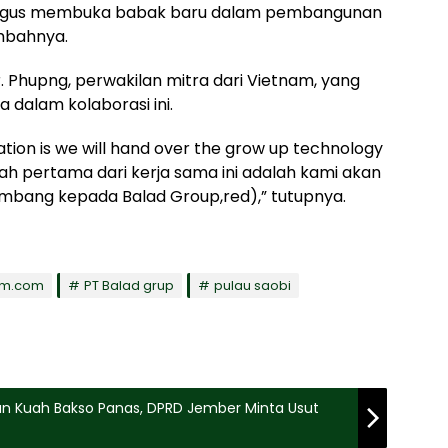
ekaligus membuka babak baru dalam pembangunan
ambahnya.
r. Phupng, perwakilan mitra dari Vietnam, yang
dalam kolaborasi ini.
ation is we will hand over the grow up technology
kah pertama dari kerja sama ini adalah kami akan
mbang kepada Balad Group,red),” tutupnya.
tim.com
PT Balad grup
pulau saobi
n Kuah Bakso Panas, DPRD Jember Minta Usut