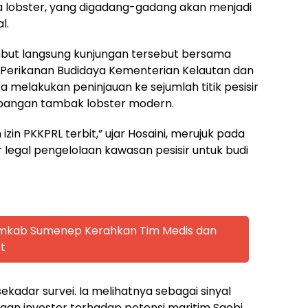
a lobster, yang digadang-gadang akan menjadi
l.
mbut langsung kunjungan tersebut bersama
l Perikanan Budidaya Kementerian Kelautan dan
a melakukan peninjauan ke sejumlah titik pesisir
embangan tambak lobster modern.
izin PKKPRL terbit,” ujar Hosaini, merujuk pada
 legal pengelolaan kawasan pesisir untuk budi
emkab Sumenep Kerahkan Tim Medis dan
t
 sekadar survei. Ia melihatnya sebagai sinyal
aan investor terhadap potensi maritim Saobi