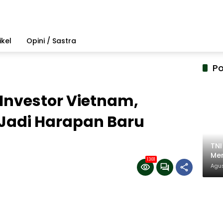
ikel
Opini / Sastra
Po
k Investor Vietnam,
 Jadi Harapan Baru
TN
Mem
1381
Pem
Agus