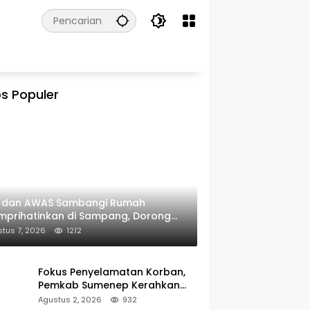
s Populer
I dan AWAS Sambangi Rumah
prihatinkan di Sampang, Dorong
erintah Beri Bantuan RTLH
tus 7, 2026
1212
Fokus Penyelamatan Korban,
Pemkab Sumenep Kerahkan
Tim Medis dan Ambulans ke
Agustus 2, 2026
932