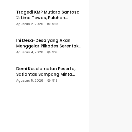
Pelabuhan Kalianget
Tragedi KMP Mutiara Santosa
2: Lima Tewas, Puluhan
Penumpang Masih Dalam
Agustus 2, 2026
928
Pencarian
Ini Desa-Desa yang Akan
Menggelar Pilkades Serentak
2027 di Kabupaten Sumenep
Agustus 4, 2026
926
Demi Keselamatan Peserta,
Satlantas Sampang Minta
Latihan Gerak Jalan Pindah ke
Agustus 5, 2026
919
Lokasi Aman