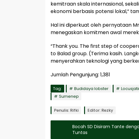
kemitraan skala internasional, s
ekonomi berbasis potensi lokal,” t
Hal ini diperkuat oleh pernyataan M
menegaskan komitmen awal mereka 
“Thank you. The first step of cooper
to Balad group. (Terima kasih. Lang
menyerahkan teknologi yang berke
Jumlah Pengunjung:
1,381
Tag:
Budidaya lobster
Locusja
Sumenep
Penulis: Rifki
Editor: Rezky
Bocah SD Disiram Tante denga
Tuntas