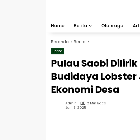
Langsung
ke
konten
Home
Berita
Olahraga
Art
Beranda
Berita
Berita
Pulau Saobi Diliri
Budidaya Lobster
Ekonomi Desa
Admin
2 Min Baca
Juni 3, 2025