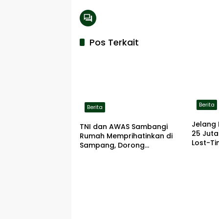
Pos Terkait
Berita
Berita
Jelang 
TNI dan AWAS Sambangi
25 Jut
Rumah Memprihatinkan di
Lost-Ti
Sampang, Dorong
Pemerintah Beri Bantuan
RTLH