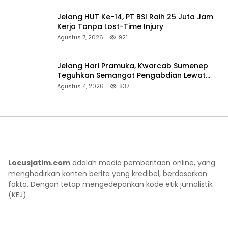
Jelang HUT Ke-14, PT BSI Raih 25 Juta Jam
Kerja Tanpa Lost-Time Injury
Agustus 7, 2026
921
Jelang Hari Pramuka, Kwarcab Sumenep
Teguhkan Semangat Pengabdian Lewat
Ziarah Pahlawan
Agustus 4, 2026
837
Locusjatim.com
adalah media pemberitaan online, yang
menghadirkan konten berita yang kredibel, berdasarkan
fakta. Dengan tetap mengedepankan kode etik jurnalistik
(KEJ).