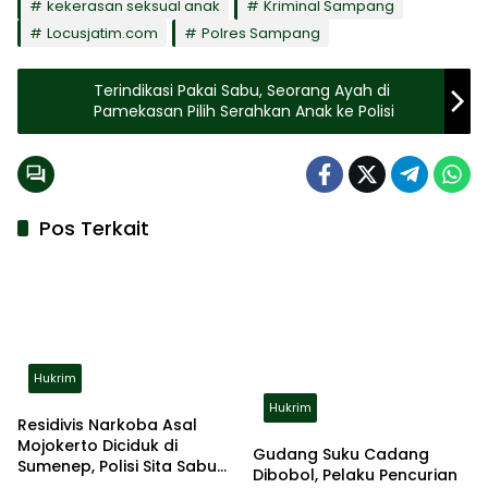
kekerasan seksual anak
Kriminal Sampang
Locusjatim.com
Polres Sampang
Terindikasi Pakai Sabu, Seorang Ayah di
Pamekasan Pilih Serahkan Anak ke Polisi
Pos Terkait
Hukrim
Hukrim
Residivis Narkoba Asal
Mojokerto Diciduk di
Gudang Suku Cadang
Sumenep, Polisi Sita Sabu
Dibobol, Pelaku Pencurian
dan Alat Hisap