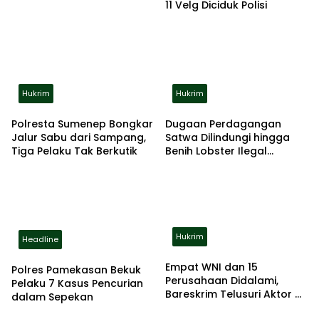
11 Velg Diciduk Polisi
Hukrim
Hukrim
Polresta Sumenep Bongkar
Dugaan Perdagangan
Jalur Sabu dari Sampang,
Satwa Dilindungi hingga
Tiga Pelaku Tak Berkutik
Benih Lobster Ilegal
Terbongkar, Polda Jatim
Amankan Empat
Tersangka
Hukrim
Headline
Empat WNI dan 15
Polres Pamekasan Bekuk
Perusahaan Didalami,
Pelaku 7 Kasus Pencurian
Bareskrim Telusuri Aktor di
dalam Sepekan
Balik Judi Online