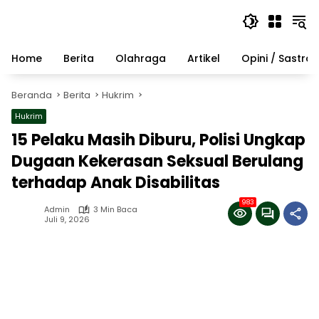
Langsung
ke
konten
Home
Berita
Olahraga
Artikel
Opini / Sastra
Beranda
Berita
Hukrim
Hukrim
15 Pelaku Masih Diburu, Polisi Ungkap
Dugaan Kekerasan Seksual Berulang
terhadap Anak Disabilitas
983
Admin
3 Min Baca
Juli 9, 2026