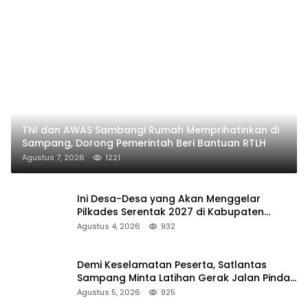
TNI dan AWAS Sambangi Rumah Memprihatinkan di
Sampang, Dorong Pemerintah Beri Bantuan RTLH
Agustus 7, 2026
1221
Ini Desa-Desa yang Akan Menggelar
Pilkades Serentak 2027 di Kabupaten
Sumenep
Agustus 4, 2026
932
Demi Keselamatan Peserta, Satlantas
Sampang Minta Latihan Gerak Jalan Pindah
ke Lokasi Aman
Agustus 5, 2026
925