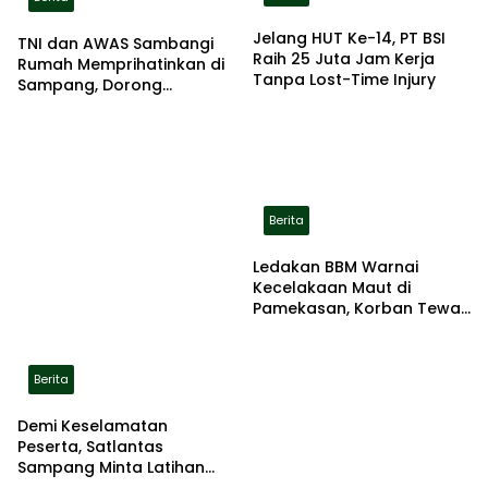
Jelang HUT Ke-14, PT BSI
TNI dan AWAS Sambangi
Raih 25 Juta Jam Kerja
Rumah Memprihatinkan di
Tanpa Lost-Time Injury
Sampang, Dorong
Pemerintah Beri Bantuan
RTLH
Berita
Ledakan BBM Warnai
Kecelakaan Maut di
Pamekasan, Korban Tewas
Terbakar di Lokasi
Berita
Demi Keselamatan
Peserta, Satlantas
Sampang Minta Latihan