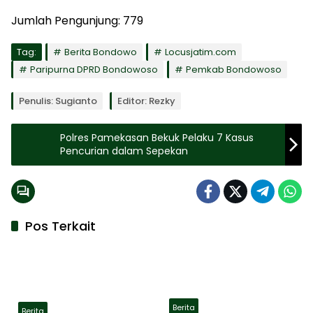
Jumlah Pengunjung:
779
Tag:
Berita Bondowo
Locusjatim.com
Paripurna DPRD Bondowoso
Pemkab Bondowoso
Penulis: Sugianto
Editor: Rezky
Polres Pamekasan Bekuk Pelaku 7 Kasus
Pencurian dalam Sepekan
Pos Terkait
Berita
Berita