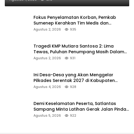
Fokus Penyelamatan Korban, Pemkab
Sumenep Kerahkan Tim Medis dan
Ambulans ke Pelabuhan Kalianget
Agustus 2, 2026
935
Tragedi KMP Mutiara Santosa 2: Lima
Tewas, Puluhan Penumpang Masih Dalam
Pencarian
Agustus 2, 2026
931
Ini Desa-Desa yang Akan Menggelar
Pilkades Serentak 2027 di Kabupaten
Sumenep
Agustus 4, 2026
928
Demi Keselamatan Peserta, Satlantas
Sampang Minta Latihan Gerak Jalan Pindah
ke Lokasi Aman
Agustus 5, 2026
922