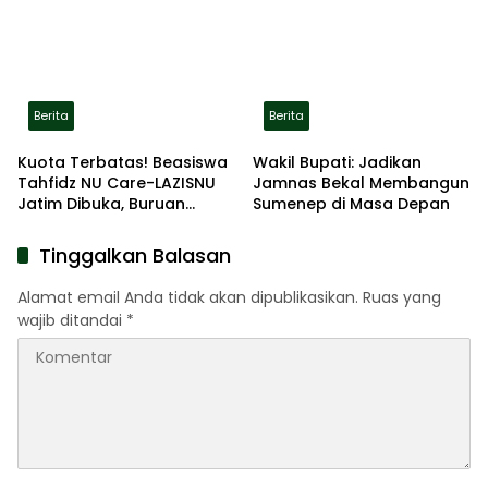
Gerak Jalan Pindah ke
Lokasi Aman
Berita
Berita
Kuota Terbatas! Beasiswa
Wakil Bupati: Jadikan
Tahfidz NU Care-LAZISNU
Jamnas Bekal Membangun
Jatim Dibuka, Buruan
Sumenep di Masa Depan
Daftar
Tinggalkan Balasan
Alamat email Anda tidak akan dipublikasikan.
Ruas yang
wajib ditandai
*