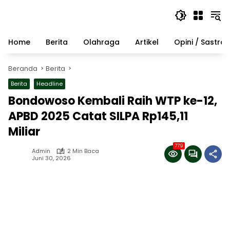
Langsung
ke
konten
Home
Berita
Olahraga
Artikel
Opini / Sastra
Beranda
Berita
Berita
Headline
Bondowoso Kembali Raih WTP ke-12,
APBD 2025 Catat SILPA Rp145,11
Miliar
779
Admin
2 Min Baca
Juni 30, 2026