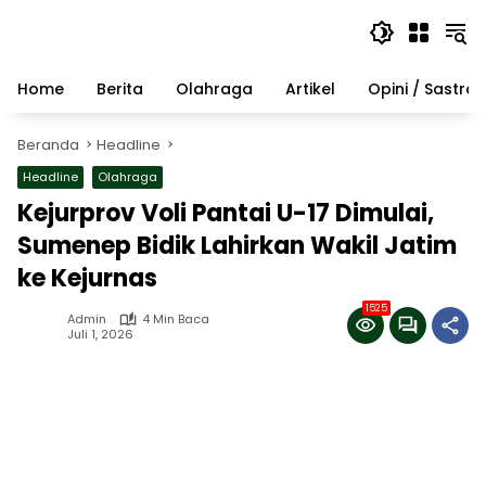
Langsung
ke
konten
Home
Berita
Olahraga
Artikel
Opini / Sastra
Beranda
Headline
Headline
Olahraga
Kejurprov Voli Pantai U-17 Dimulai,
Sumenep Bidik Lahirkan Wakil Jatim
ke Kejurnas
1525
Admin
4 Min Baca
Juli 1, 2026