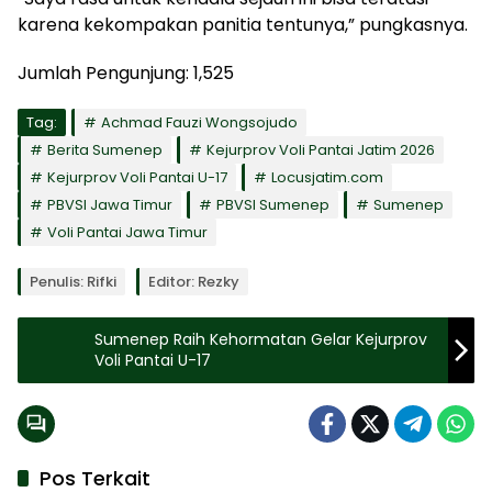
karena kekompakan panitia tentunya,” pungkasnya.
Jumlah Pengunjung:
1,525
Tag:
Achmad Fauzi Wongsojudo
Berita Sumenep
Kejurprov Voli Pantai Jatim 2026
Kejurprov Voli Pantai U-17
Locusjatim.com
PBVSI Jawa Timur
PBVSI Sumenep
Sumenep
Voli Pantai Jawa Timur
Penulis: Rifki
Editor: Rezky
Sumenep Raih Kehormatan Gelar Kejurprov
Voli Pantai U-17
Pos Terkait