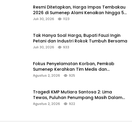
Resmi Ditetapkan, Harga Impas Tembakau
2026 di Sumenep Alami Kenaikan hingga 5
Persen
Juli 30, 2026
1123
Tak Hanya Soal Harga, Bupati Fauzi Ingin
Petani dan Industri Rokok Tumbuh Bersama
Juli 30, 2026
933
Fokus Penyelamatan Korban, Pemkab
Sumenep Kerahkan Tim Medis dan
Ambulans ke Pelabuhan Kalianget
Agustus 2, 2026
925
Tragedi KMP Mutiara Santosa 2: Lima
Tewas, Puluhan Penumpang Masih Dalam
Pencarian
Agustus 2, 2026
922