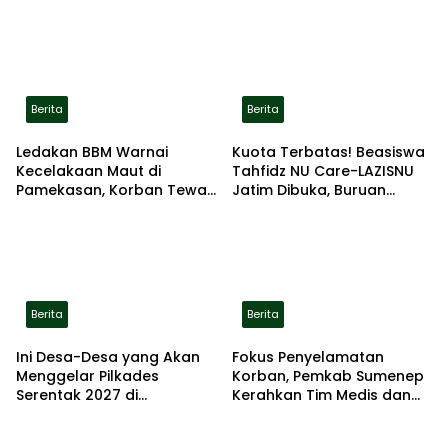
Berita
Berita
Ledakan BBM Warnai
Kuota Terbatas! Beasiswa
Kecelakaan Maut di
Tahfidz NU Care-LAZISNU
Pamekasan, Korban Tewas
Jatim Dibuka, Buruan
Terbakar di Lokasi
Daftar
Berita
Berita
Ini Desa-Desa yang Akan
Fokus Penyelamatan
Menggelar Pilkades
Korban, Pemkab Sumenep
Serentak 2027 di
Kerahkan Tim Medis dan
Kabupaten Sumenep
Ambulans ke Pelabuhan
Kalianget