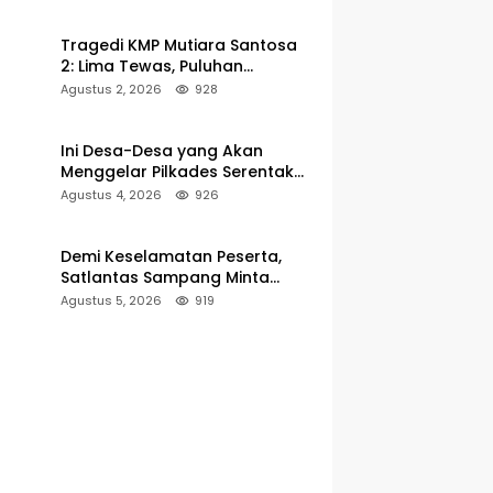
Pelabuhan Kalianget
Tragedi KMP Mutiara Santosa
2: Lima Tewas, Puluhan
Penumpang Masih Dalam
Agustus 2, 2026
928
Pencarian
Ini Desa-Desa yang Akan
Menggelar Pilkades Serentak
2027 di Kabupaten Sumenep
Agustus 4, 2026
926
Demi Keselamatan Peserta,
Satlantas Sampang Minta
Latihan Gerak Jalan Pindah ke
Agustus 5, 2026
919
Lokasi Aman