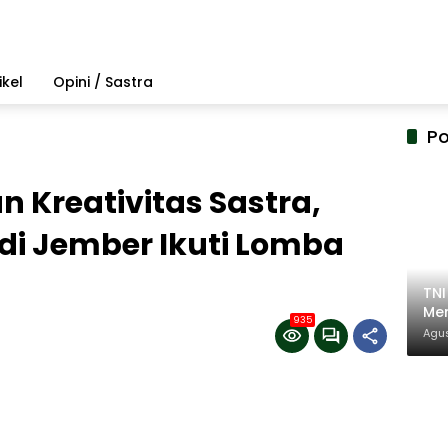
ikel
Opini / Sastra
Po
n Kreativitas Sastra,
di Jember Ikuti Lomba
TN
Mem
935
Pem
Agus