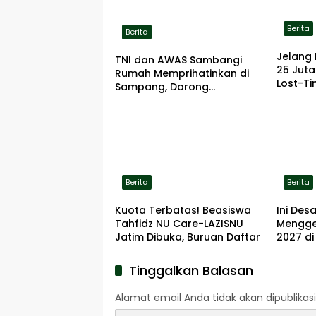
Berita
Berita
Jelang 
TNI dan AWAS Sambangi
25 Jut
Rumah Memprihatinkan di
Lost-Ti
Sampang, Dorong
Pemerintah Beri Bantuan
RTLH
Berita
Berita
Kuota Terbatas! Beasiswa
Ini De
Tahfidz NU Care-LAZISNU
Menggel
Jatim Dibuka, Buruan Daftar
2027 d
Tinggalkan Balasan
Alamat email Anda tidak akan dipublikasi