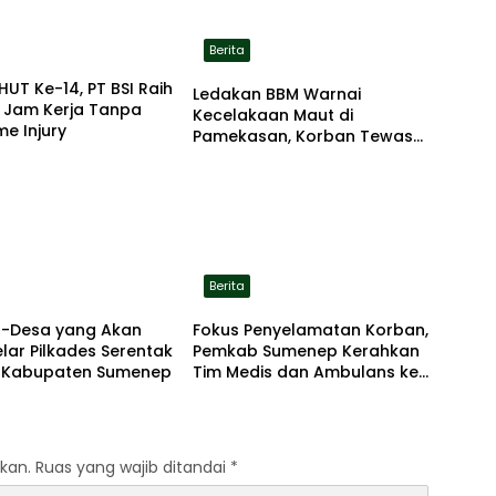
Berita
HUT Ke-14, PT BSI Raih
Ledakan BBM Warnai
a Jam Kerja Tanpa
Kecelakaan Maut di
me Injury
Pamekasan, Korban Tewas
Terbakar di Lokasi
Berita
sa-Desa yang Akan
Fokus Penyelamatan Korban,
ar Pilkades Serentak
Pemkab Sumenep Kerahkan
i Kabupaten Sumenep
Tim Medis dan Ambulans ke
Pelabuhan Kalianget
kan.
Ruas yang wajib ditandai
*