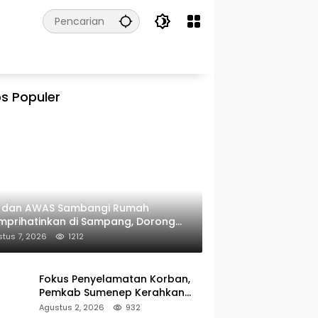
s Populer
I dan AWAS Sambangi Rumah
prihatinkan di Sampang, Dorong
erintah Beri Bantuan RTLH
tus 7, 2026
1212
Fokus Penyelamatan Korban,
Pemkab Sumenep Kerahkan
Tim Medis dan Ambulans ke
Agustus 2, 2026
932