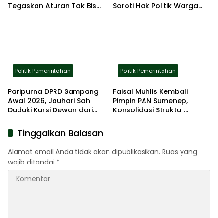
Tegaskan Aturan Tak Bisa
Soroti Hak Politik Warga
Ditawar
Desa
Politik Pemerintahan
Politik Pemerintahan
Paripurna DPRD Sampang
Faisal Muhlis Kembali
Awal 2026, Jauhari Sah
Pimpin PAN Sumenep,
Duduki Kursi Dewan dari
Konsolidasi Struktur
NasDem
Diprioritaskan Usai Musda
VI
Tinggalkan Balasan
Alamat email Anda tidak akan dipublikasikan.
Ruas yang
wajib ditandai
*