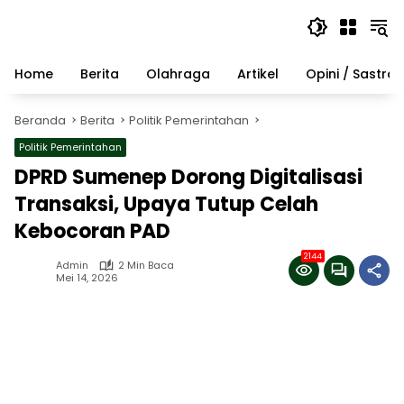
Langsung
ke
konten
Home
Berita
Olahraga
Artikel
Opini / Sastra
Beranda
Berita
Politik Pemerintahan
Politik Pemerintahan
DPRD Sumenep Dorong Digitalisasi
Transaksi, Upaya Tutup Celah
Kebocoran PAD
2144
Admin
2 Min Baca
Mei 14, 2026