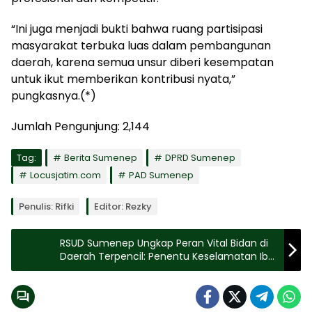
“Ini juga menjadi bukti bahwa ruang partisipasi
masyarakat terbuka luas dalam pembangunan
daerah, karena semua unsur diberi kesempatan
untuk ikut memberikan kontribusi nyata,”
pungkasnya.(*)
Jumlah Pengunjung:
2,144
Tag:
Berita Sumenep
DPRD Sumenep
Locusjatim.com
PAD Sumenep
Penulis: Rifki
Editor: Rezky
RSUD Sumenep Ungkap Peran Vital Bidan di
Daerah Terpencil: Penentu Keselamatan Ibu
dan Bayi