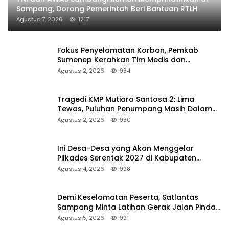
Sampang, Dorong Pemerintah Beri Bantuan RTLH
Agustus 7, 2026
1217
Fokus Penyelamatan Korban, Pemkab
Sumenep Kerahkan Tim Medis dan
Ambulans ke Pelabuhan Kalianget
Agustus 2, 2026
934
Tragedi KMP Mutiara Santosa 2: Lima
Tewas, Puluhan Penumpang Masih Dalam
Pencarian
Agustus 2, 2026
930
Ini Desa-Desa yang Akan Menggelar
Pilkades Serentak 2027 di Kabupaten
Sumenep
Agustus 4, 2026
928
Demi Keselamatan Peserta, Satlantas
Sampang Minta Latihan Gerak Jalan Pindah
ke Lokasi Aman
Agustus 5, 2026
921