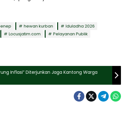
menep
hewan kurban
Iduladha 2026
Locusjatim.com
Pelayanan Publik
rung Inflasi” Diterjunkan Jaga Kantong Warga