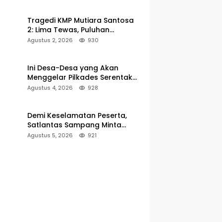
Pelabuhan Kalianget
Tragedi KMP Mutiara Santosa
2: Lima Tewas, Puluhan
Penumpang Masih Dalam
Agustus 2, 2026
930
Pencarian
Ini Desa-Desa yang Akan
Menggelar Pilkades Serentak
2027 di Kabupaten Sumenep
Agustus 4, 2026
928
Demi Keselamatan Peserta,
Satlantas Sampang Minta
Latihan Gerak Jalan Pindah ke
Agustus 5, 2026
921
Lokasi Aman