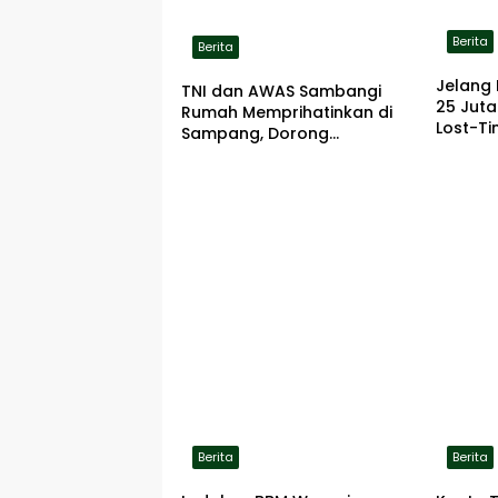
Berita
Berita
Jelang 
TNI dan AWAS Sambangi
25 Jut
Rumah Memprihatinkan di
Lost-Ti
Sampang, Dorong
Pemerintah Beri Bantuan
RTLH
Berita
Berita