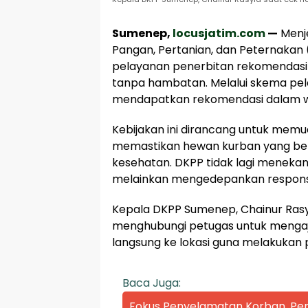
Sumenep,
locusjatim.com
—
Menje
Pangan, Pertanian, dan Peternaka
pelayanan penerbitan rekomendasi
tanpa hambatan. Melalui skema pel
mendapatkan rekomendasi dalam wak
Kebijakan ini dirancang untuk mem
memastikan hewan kurban yang ber
kesehatan. DKPP tidak lagi menekank
melainkan mengedepankan respons 
Kepala DKPP Sumenep, Chainur Ras
menghubungi petugas untuk mengaju
langsung ke lokasi guna melakukan
Baca Juga:
Fokus Penyelamatan Korban, P