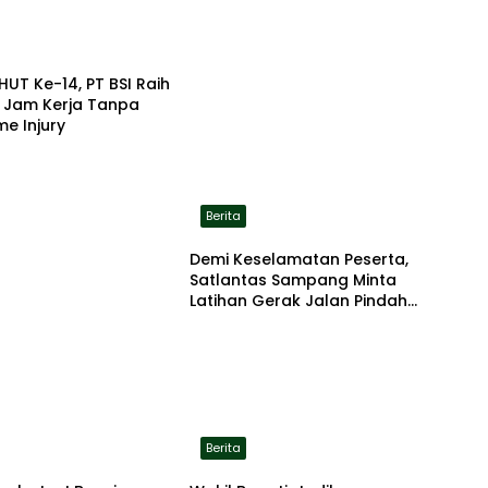
HUT Ke-14, PT BSI Raih
a Jam Kerja Tanpa
me Injury
Berita
Demi Keselamatan Peserta,
Satlantas Sampang Minta
Latihan Gerak Jalan Pindah
ke Lokasi Aman
Berita