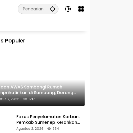
s Populer
I dan AWAS Sambangi Rumah
prihatinkan di Sampang, Dorong
erintah Beri Bantuan RTLH
tus 7, 2026
1217
Fokus Penyelamatan Korban,
Pemkab Sumenep Kerahkan
Tim Medis dan Ambulans ke
Agustus 2, 2026
934