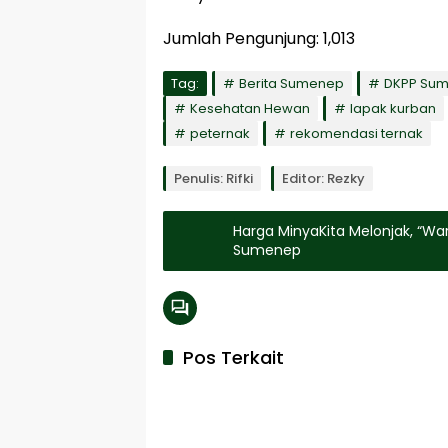
Jumlah Pengunjung:
1,013
Tag:
Berita Sumenep
DKPP Su
Kesehatan Hewan
lapak kurban
peternak
rekomendasi ternak
Penulis: Rifki
Editor: Rezky
Harga MinyaKita Melonjak, “Wa
Sumenep
Pos Terkait