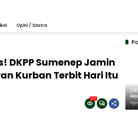
ikel
Opini / Sastra
Po
s! DKPP Sumenep Jamin
 Kurban Terbit Hari Itu
TN
Mem
1013
Pem
Agus