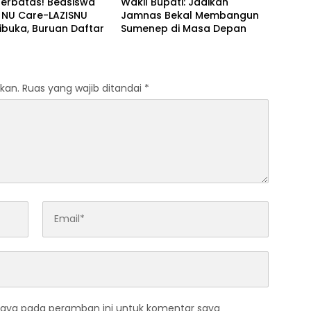
Terbatas! Beasiswa
Wakil Bupati: Jadikan
 NU Care-LAZISNU
Jamnas Bekal Membangun
ibuka, Buruan Daftar
Sumenep di Masa Depan
kan.
Ruas yang wajib ditandai
*
saya pada peramban ini untuk komentar saya