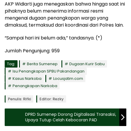
AKP Widiarti juga menegaskan bahwa hingga saat ini
pihaknya belum menerima informasi resmi
mengenai dugaan penangkapan warga yang
dimaksud, termaksud dari koordinasi dari Polres lain.
“Sampai hari ini belum ada,” tandasnya. (*)
Jumlah Pengunjung:
959
Tag:
Berita Sumenep
Dugaan Kurir Sabu
Isu Penangkapan SPBU Pakandangan
Kasus Narkoba
Locusjatim.com
Penangkapan Narkoba
Penulis: Rifki
Editor: Rezky
DPRD Sumenep Dorong Digitalisasi Transaksi,
Upaya Tutup Celah Kebocoran PAD