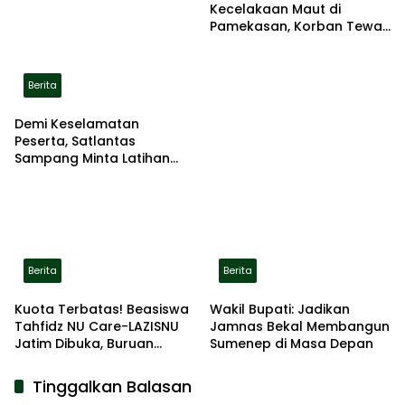
Kecelakaan Maut di
Pamekasan, Korban Tewas
Terbakar di Lokasi
Berita
Demi Keselamatan
Peserta, Satlantas
Sampang Minta Latihan
Gerak Jalan Pindah ke
Lokasi Aman
Berita
Berita
Kuota Terbatas! Beasiswa
Wakil Bupati: Jadikan
Tahfidz NU Care-LAZISNU
Jamnas Bekal Membangun
Jatim Dibuka, Buruan
Sumenep di Masa Depan
Daftar
Tinggalkan Balasan