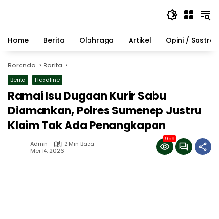
Langsung
ke
konten
Home
Berita
Olahraga
Artikel
Opini / Sastra
Beranda
Berita
Berita
Headline
Ramai Isu Dugaan Kurir Sabu
Diamankan, Polres Sumenep Justru
Klaim Tak Ada Penangkapan
959
Admin
2 Min Baca
Mei 14, 2026