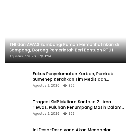
TNI dan AWAS Sambangi Rumah Memprihatinkan di
Sampang, Dorong Pemerintah Beri Bantuan RTLH
Agustus 7, 2026
1214
Fokus Penyelamatan Korban, Pemkab
Sumenep Kerahkan Tim Medis dan
Ambulans ke Pelabuhan Kalianget
Agustus 2, 2026
932
Tragedi KMP Mutiara Santosa 2: Lima
Tewas, Puluhan Penumpang Masih Dalam
Pencarian
Agustus 2, 2026
928
Ini Desa-Desa yang Akan Menggelar