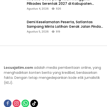
Pilkades Serentak 2027 di Kabupaten
Sumenep
Agustus 4, 2026
926
Demi Keselamatan Peserta, Satlantas
Sampang Minta Latihan Gerak Jalan Pindah
ke Lokasi Aman
Agustus 5, 2026
919
Locusjatim.com
adalah media pemberitaan online, yang
menghadirkan konten berita yang kredibel, berdasarkan
fakta. Dengan tetap mengedepankan kode etik jurnalistik
(KEJ).