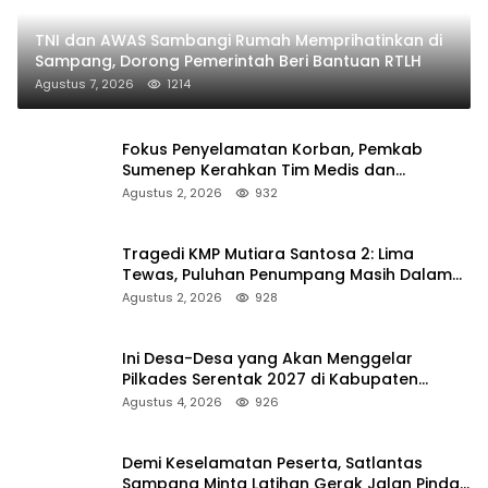
TNI dan AWAS Sambangi Rumah Memprihatinkan di
Sampang, Dorong Pemerintah Beri Bantuan RTLH
Agustus 7, 2026
1214
Fokus Penyelamatan Korban, Pemkab
Sumenep Kerahkan Tim Medis dan
Ambulans ke Pelabuhan Kalianget
Agustus 2, 2026
932
Tragedi KMP Mutiara Santosa 2: Lima
Tewas, Puluhan Penumpang Masih Dalam
Pencarian
Agustus 2, 2026
928
Ini Desa-Desa yang Akan Menggelar
Pilkades Serentak 2027 di Kabupaten
Sumenep
Agustus 4, 2026
926
Demi Keselamatan Peserta, Satlantas
Sampang Minta Latihan Gerak Jalan Pindah