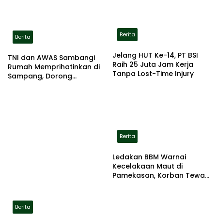
Berita
Berita
Jelang HUT Ke-14, PT BSI
TNI dan AWAS Sambangi
Raih 25 Juta Jam Kerja
Rumah Memprihatinkan di
Tanpa Lost-Time Injury
Sampang, Dorong
Pemerintah Beri Bantuan
RTLH
Berita
Ledakan BBM Warnai
Kecelakaan Maut di
Pamekasan, Korban Tewas
Terbakar di Lokasi
Berita