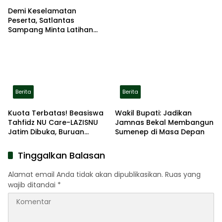
Demi Keselamatan
Peserta, Satlantas
Sampang Minta Latihan
Gerak Jalan Pindah ke
Lokasi Aman
Berita
Berita
Kuota Terbatas! Beasiswa
Wakil Bupati: Jadikan
Tahfidz NU Care-LAZISNU
Jamnas Bekal Membangun
Jatim Dibuka, Buruan
Sumenep di Masa Depan
Daftar
Tinggalkan Balasan
Alamat email Anda tidak akan dipublikasikan.
Ruas yang
wajib ditandai
*