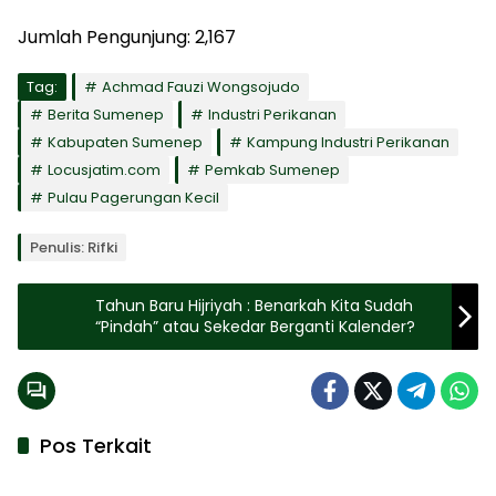
Jumlah Pengunjung:
2,167
Tag:
Achmad Fauzi Wongsojudo
Berita Sumenep
Industri Perikanan
Kabupaten Sumenep
Kampung Industri Perikanan
Locusjatim.com
Pemkab Sumenep
Pulau Pagerungan Kecil
Penulis: Rifki
Tahun Baru Hijriyah : Benarkah Kita Sudah
“Pindah” atau Sekedar Berganti Kalender?
Pos Terkait