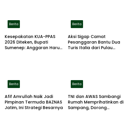
Berita
Berita
Kesepakatan KUA-PPAS
Aksi Sigap Camat
2026 Diteken, Bupati
Pesanggaran Bantu Dua
Sumenep: Anggaran Harus
Turis Italia dari Pulau
Kembali untuk Rakyat
Merah
Berita
Berita
Afif Amrullah Naik Jadi
TNI dan AWAS Sambangi
Pimpinan Termuda BAZNAS
Rumah Memprihatinkan di
Jatim, Ini Strategi Besarnya
Sampang, Dorong
Pemerintah Beri Bantuan
RTLH