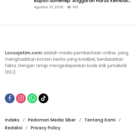
Bupati Sumenep: Anggaran Harus Kembali
untuk Rakyat
Agustus 10, 2026
913
Locusjatim.com
adalah media pemberitaan online, yang
menghadirkan konten berita yang kredibel, berdasarkan
fakta. Dengan tetap mengedepankan kode etik jurnalistik
(KEJ).
Indeks
Pedoman Media Siber
Tentang Kami
Redaksi
Privacy Policy