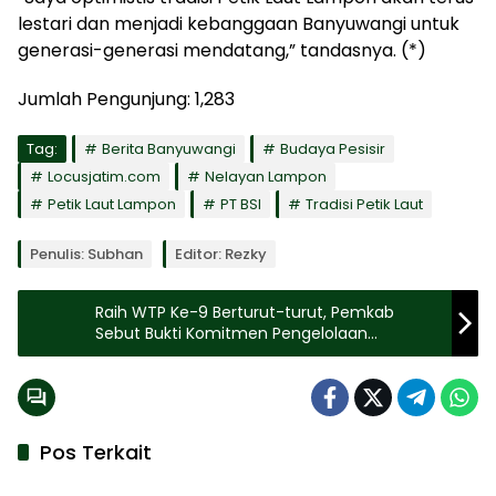
lestari dan menjadi kebanggaan Banyuwangi untuk
generasi-generasi mendatang,” tandasnya. (*)
Jumlah Pengunjung:
1,283
Tag:
Berita Banyuwangi
Budaya Pesisir
Locusjatim.com
Nelayan Lampon
Petik Laut Lampon
PT BSI
Tradisi Petik Laut
Penulis: Subhan
Editor: Rezky
Raih WTP Ke-9 Berturut-turut, Pemkab
Sebut Bukti Komitmen Pengelolaan
Keuangan yang Akuntabel di Sumenep
Pos Terkait