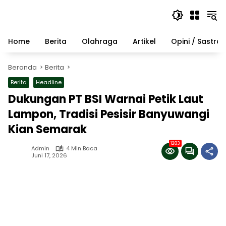
Langsung
ke
konten
Home
Berita
Olahraga
Artikel
Opini / Sastra
Beranda
Berita
Berita
Headline
Dukungan PT BSI Warnai Petik Laut
Lampon, Tradisi Pesisir Banyuwangi
Kian Semarak
1283
Admin
4 Min Baca
Juni 17, 2026