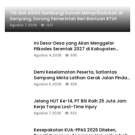
TNI dan AWAS Sambangi Rumah Memprihatinkan di
Sampang, Dorong Pemerintah Beri Bantuan RTLH
Agustus 7, 2026
1221
Ini Desa-Desa yang Akan Menggelar
Pilkades Serentak 2027 di Kabupaten
Sumenep
Agustus 4, 2026
935
Demi Keselamatan Peserta, Satlantas
Sampang Minta Latihan Gerak Jalan Pindah
ke Lokasi Aman
Agustus 5, 2026
926
Jelang HUT Ke-14, PT BSI Raih 25 Juta Jam
Kerja Tanpa Lost-Time Injury
Agustus 7, 2026
923
Kesepakatan KUA-PPAS 2026 Diteken,