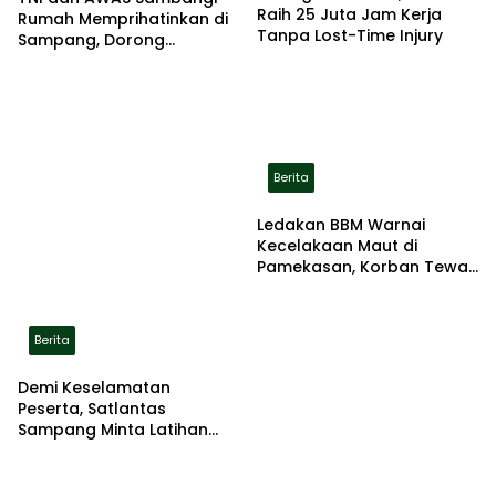
Raih 25 Juta Jam Kerja
Rumah Memprihatinkan di
Tanpa Lost-Time Injury
Sampang, Dorong
Pemerintah Beri Bantuan
RTLH
Berita
Ledakan BBM Warnai
Kecelakaan Maut di
Pamekasan, Korban Tewas
Terbakar di Lokasi
Berita
Demi Keselamatan
Peserta, Satlantas
Sampang Minta Latihan
Gerak Jalan Pindah ke
Lokasi Aman