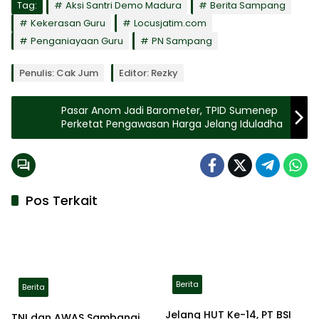
Tag:
Aksi Santri Demo Madura
Berita Sampang
Kekerasan Guru
Locusjatim.com
Penganiayaan Guru
PN Sampang
Penulis: Cak Jum
Editor: Rezky
Pasar Anom Jadi Barometer, TPID Sumenep
Perketat Pengawasan Harga Jelang Iduladha
Pos Terkait
Berita
Berita
Jelang HUT Ke-14, PT BSI
TNI dan AWAS Sambangi