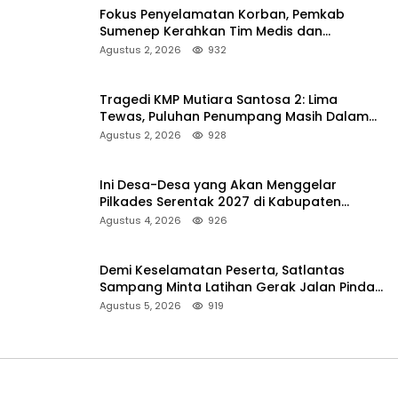
Fokus Penyelamatan Korban, Pemkab
Sumenep Kerahkan Tim Medis dan
Ambulans ke Pelabuhan Kalianget
Agustus 2, 2026
932
Tragedi KMP Mutiara Santosa 2: Lima
Tewas, Puluhan Penumpang Masih Dalam
Pencarian
Agustus 2, 2026
928
Ini Desa-Desa yang Akan Menggelar
Pilkades Serentak 2027 di Kabupaten
Sumenep
Agustus 4, 2026
926
Demi Keselamatan Peserta, Satlantas
Sampang Minta Latihan Gerak Jalan Pindah
ke Lokasi Aman
Agustus 5, 2026
919