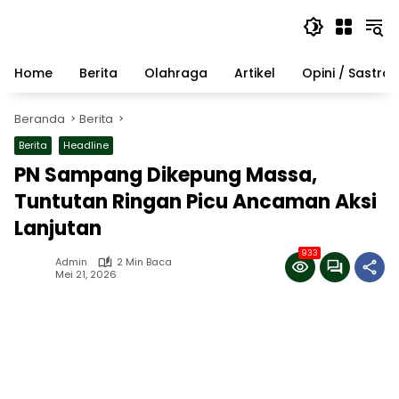
Langsung
ke
konten
Home
Berita
Olahraga
Artikel
Opini / Sastra
Beranda
Berita
Berita
Headline
PN Sampang Dikepung Massa,
Tuntutan Ringan Picu Ancaman Aksi
Lanjutan
933
Admin
2 Min Baca
Mei 21, 2026