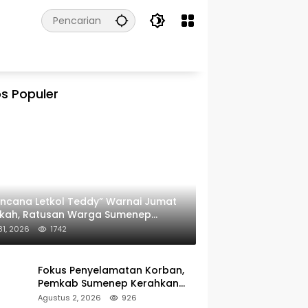
s Populer
ncana Letkol Teddy” Warnai Jumat
rkah, Ratusan Warga Sumenep
ima Nasi Bungkus
 31, 2026
1742
Fokus Penyelamatan Korban,
Pemkab Sumenep Kerahkan
Tim Medis dan Ambulans ke
Agustus 2, 2026
926