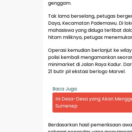
genggam.
Tak lama berselang, petugas berge
Daya, Kecamatan Pademawu. Di lokas
mahasiswa yang diduga terlibat dal
hitam miliknya, petugas menemukan 1
Operasi kemudian berlanjut ke wilay
polisi kembali mengamankan seorang
minimarket di Jalan Raya Kadur. Da
21 butir pil ekstasi berlogo Marvel.
Baca Juga:
Ini Desa-Desa yang Akan Mengge
Sumenep
Berdasarkan hasil pemeriksaan awal
sebagai pengedar yang menyimpan b