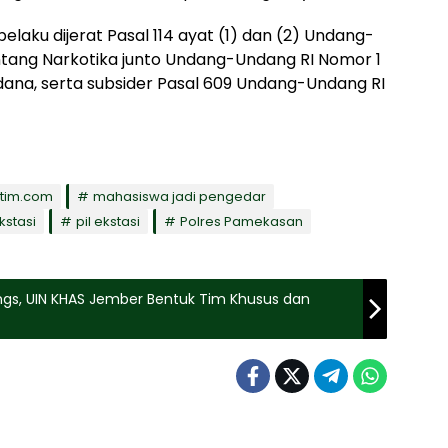
elaku dijerat Pasal 114 ayat (1) dan (2) Undang-
tang Narkotika junto Undang-Undang RI Nomor 1
ana, serta subsider Pasal 609 Undang-Undang RI
atim.com
mahasiswa jadi pengedar
stasi
pil ekstasi
Polres Pamekasan
kings, UIN KHAS Jember Bentuk Tim Khusus dan