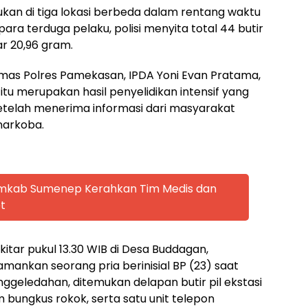
kan di tiga lokasi berbeda dalam rentang waktu
para terduga pelaku, polisi menyita total 44 butir
ar 20,96 gram.
mas Polres Pamekasan, IPDA Yoni Evan Pratama,
u merupakan hasil penyelidikan intensif yang
etelah menerima informasi dari masyarakat
narkoba.
emkab Sumenep Kerahkan Tim Medis dan
t
tar pukul 13.30 WIB di Desa Buddagan,
ankan seorang pria berinisial BP (23) saat
enggeledahan, ditemukan delapan butir pil ekstasi
 bungkus rokok, serta satu unit telepon