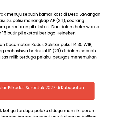
rak menuju sebuah kamar kost di Desa Lawangan
i itu, polisi menangkap AF (24), seorang
am peredaran pil ekstasi. Dari dalam helm warna
5 butir pil ekstasi berlogo Heineken.
ah Kecamatan Kadur. Sekitar pukul 14.30 WIB,
 mahasiswa berinisial IF (29) di dalam sebuah
ri tas milik terduga pelaku, petugas menemukan
lar Pilkades Serentak 2027 di Kabupaten
, ketiga terduga pelaku diduga memiliki peran
arang haram tersebut untuk diperjualbelikan