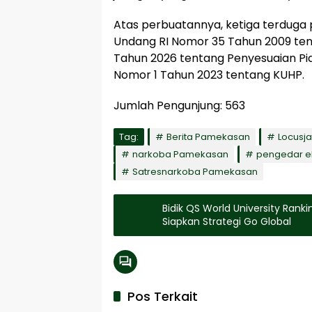
Atas perbuatannya, ketiga terduga p
Undang RI Nomor 35 Tahun 2009 ten
Tahun 2026 tentang Penyesuaian Pid
Nomor 1 Tahun 2023 tentang KUHP.
Jumlah Pengunjung:
563
Tag:
Berita Pamekasan
Locusj
narkoba Pamekasan
pengedar ek
Satresnarkoba Pamekasan
Bidik QS World University Ran
Siapkan Strategi Go Global
Pos Terkait