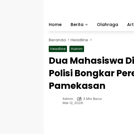
Langsung
ke
konten
Home
Berita
Olahraga
Art
Beranda
Headline
Headline
Hukrim
Dua Mahasiswa Di
Polisi Bongkar Per
Pamekasan
Admin
3 Min Baca
Mei 12, 2026