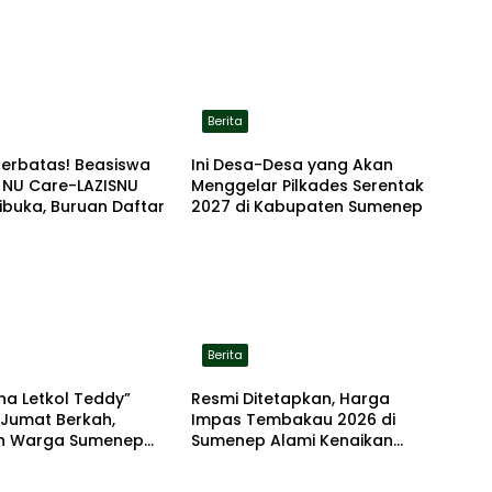
Berita
Terbatas! Beasiswa
Ini Desa-Desa yang Akan
 NU Care-LAZISNU
Menggelar Pilkades Serentak
ibuka, Buruan Daftar
2027 di Kabupaten Sumenep
Berita
na Letkol Teddy”
Resmi Ditetapkan, Harga
 Jumat Berkah,
Impas Tembakau 2026 di
n Warga Sumenep
Sumenep Alami Kenaikan
 Nasi Bungkus
hingga 5 Persen