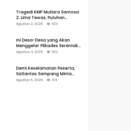
Pelabuhan Kalianget
Tragedi KMP Mutiara Santosa
2: Lima Tewas, Puluhan
Penumpang Masih Dalam
Agustus 2, 2026
923
Pencarian
Ini Desa-Desa yang Akan
Menggelar Pilkades Serentak
2027 di Kabupaten Sumenep
Agustus 4, 2026
922
Demi Keselamatan Peserta,
Satlantas Sampang Minta
Latihan Gerak Jalan Pindah ke
Agustus 5, 2026
914
Lokasi Aman