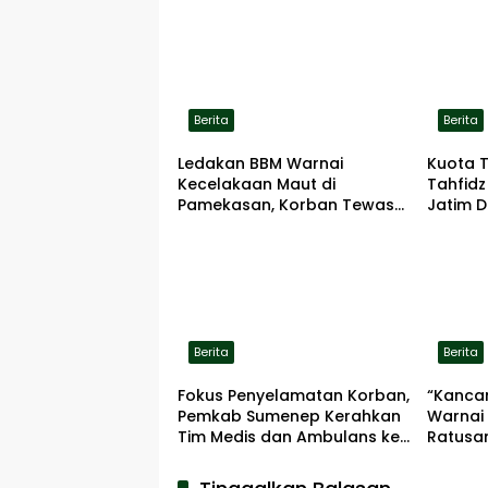
Berita
Berita
Ledakan BBM Warnai
Kuota 
Kecelakaan Maut di
Tahfidz
Pamekasan, Korban Tewas
Jatim D
Terbakar di Lokasi
Berita
Berita
Fokus Penyelamatan Korban,
“Kanca
Pemkab Sumenep Kerahkan
Warnai
Tim Medis dan Ambulans ke
Ratusa
Pelabuhan Kalianget
Terima