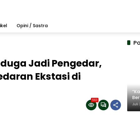
ikel
Opini / Sastra
Po
duga Jadi Pengedar,
edaran Ekstasi di
“Ka
Be
563
Ter
Juli