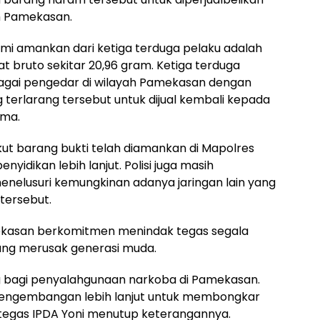
h Pamekasan.
kami amankan dari ketiga terduga pelaku adalah
rat bruto sekitar 20,96 gram. Ketiga terduga
bagai pengedar di wilayah Pamekasan dengan
erlarang tersebut untuk dijual kembali kepada
ama.
ikut barang bukti telah diamankan di Mapolres
idikan lebih lanjut. Polisi juga masih
elusuri kemungkinan adanya jaringan lain yang
tersebut.
ekasan berkomitmen menindak tegas segala
ng merusak generasi muda.
g bagi penyalahgunaan narkoba di Pamekasan.
 pengembangan lebih lanjut untuk membongkar
,” tegas IPDA Yoni menutup keterangannya.