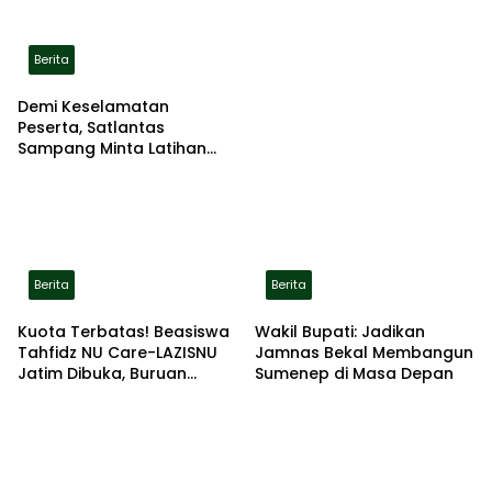
Terbakar di Lokasi
Berita
Demi Keselamatan
Peserta, Satlantas
Sampang Minta Latihan
Gerak Jalan Pindah ke
Lokasi Aman
Berita
Berita
Kuota Terbatas! Beasiswa
Wakil Bupati: Jadikan
Tahfidz NU Care-LAZISNU
Jamnas Bekal Membangun
Jatim Dibuka, Buruan
Sumenep di Masa Depan
Daftar