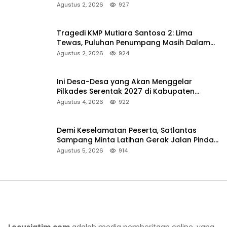
Ambulans ke Pelabuhan Kalianget
Agustus 2, 2026
927
Tragedi KMP Mutiara Santosa 2: Lima
Tewas, Puluhan Penumpang Masih Dalam
Pencarian
Agustus 2, 2026
924
Ini Desa-Desa yang Akan Menggelar
Pilkades Serentak 2027 di Kabupaten
Sumenep
Agustus 4, 2026
922
Demi Keselamatan Peserta, Satlantas
Sampang Minta Latihan Gerak Jalan Pindah
ke Lokasi Aman
Agustus 5, 2026
914