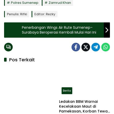
Polres Sumenep
Zamrud Khan
Penulis: Rifki
Editor: Rezky
Penerbangan Wings Air Rute Sumenep–
Surabaya Beroperasi Kembali Mulai Hari Ini
Pos Terkait
Berita
Ledakan BBM Warnai
Kecelakaan Maut di
Pamekasan, Korban Tewas