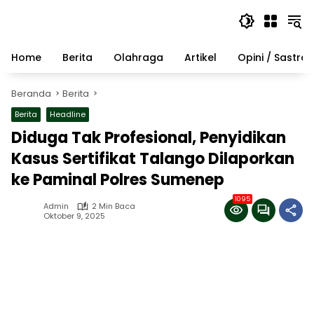
Langsung
ke
konten
Home
Berita
Olahraga
Artikel
Opini / Sastra
Beranda
Berita
Berita
Headline
Diduga Tak Profesional, Penyidikan
Kasus Sertifikat Talango Dilaporkan
ke Paminal Polres Sumenep
1095
Admin
2 Min Baca
Oktober 9, 2025