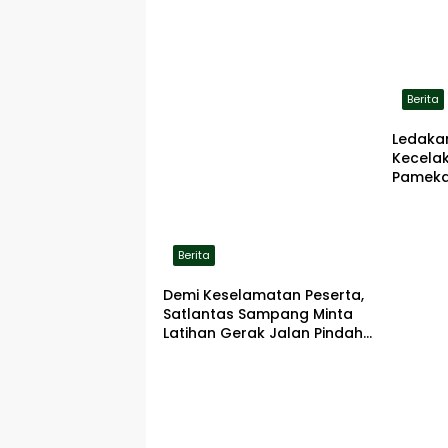
Berita
Ledaka
Kecela
Pameka
Terbaka
Berita
Demi Keselamatan Peserta,
Satlantas Sampang Minta
Latihan Gerak Jalan Pindah
ke Lokasi Aman