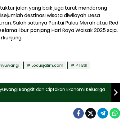
stuktur jalan yang baik juga turut mendorong
sejumlah destinasi wisata diwilayah Desa
an. Salah satunya Pantai Pulau Merah atau Red
selama libur panjang Hari Raya Waisak 2025 saja,
rkunjung.
anyuwangi
Locusjatim.com
PT BSI
uwangi Bangkit dan Ciptakan Ekonomi Keluarga