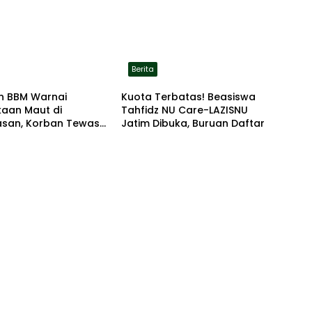
Berita
n BBM Warnai
Kuota Terbatas! Beasiswa
kaan Maut di
Tahfidz NU Care-LAZISNU
san, Korban Tewas
Jatim Dibuka, Buruan Daftar
r di Lokasi