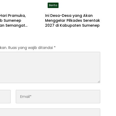
Berita
Hari Pramuka,
Ini Desa-Desa yang Akan
b Sumenep
Menggelar Pilkades Serentak
an Semangat
2027 di Kabupaten Sumenep
dian Lewat Ziarah
an
kan.
Ruas yang wajib ditandai
*