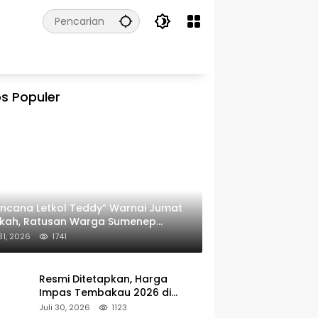
s Populer
ncana Letkol Teddy” Warnai Jumat
rkah, Ratusan Warga Sumenep
ima Nasi Bungkus
 31, 2026
1741
Resmi Ditetapkan, Harga
Impas Tembakau 2026 di
Sumenep Alami Kenaikan
Juli 30, 2026
1123