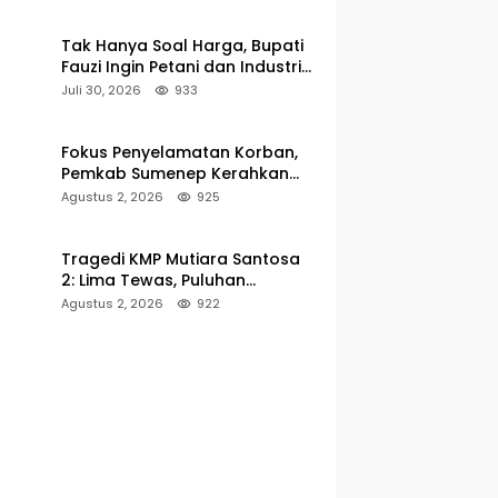
hingga 5 Persen
Tak Hanya Soal Harga, Bupati
Fauzi Ingin Petani dan Industri
Rokok Tumbuh Bersama
Juli 30, 2026
933
Fokus Penyelamatan Korban,
Pemkab Sumenep Kerahkan
Tim Medis dan Ambulans ke
Agustus 2, 2026
925
Pelabuhan Kalianget
Tragedi KMP Mutiara Santosa
2: Lima Tewas, Puluhan
Penumpang Masih Dalam
Agustus 2, 2026
922
Pencarian