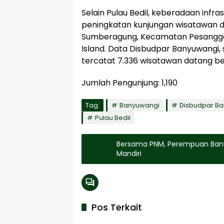
Selain Pulau Bedil, keberadaan infra
peningkatan kunjungan wisatawan di
Sumberagung, Kecamatan Pesanggar
Island. Data Disbudpar Banyuwangi, 
tercatat 7.336 wisatawan datang be
Jumlah Pengunjung:
1,190
Tag:
Banyuwangi
Disbudpar B
Pulau Bedil
Bersama PNM, Perempuan Bany
Mandiri
Pos Terkait