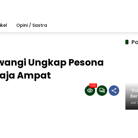
ikel
Opini / Sastra
Po
wangi Ungkap Pesona
 Raja Ampat
1190
“Ka
Be
Ter
Juli