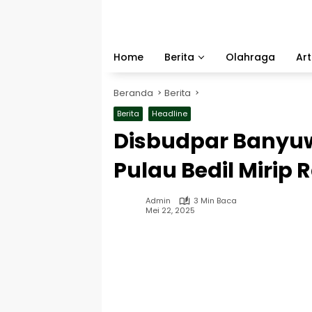
Langsung
ke
konten
Home
Berita
Olahraga
Art
Beranda
Berita
Berita
Headline
Disbudpar Banyu
Pulau Bedil Mirip
Admin
3 Min Baca
Mei 22, 2025