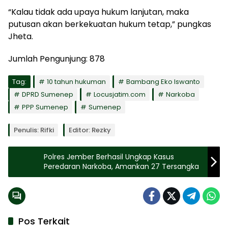
“Kalau tidak ada upaya hukum lanjutan, maka
putusan akan berkekuatan hukum tetap,” pungkas
Jheta.
Jumlah Pengunjung:
878
Tag:
10 tahun hukuman
Bambang Eko Iswanto
DPRD Sumenep
Locusjatim.com
Narkoba
PPP Sumenep
Sumenep
Penulis: Rifki
Editor: Rezky
Polres Jember Berhasil Ungkap Kasus
Peredaran Narkoba, Amankan 27 Tersangka
Pos Terkait