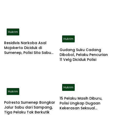
Hukrim
Hukrim
Residivis Narkoba Asal
Mojokerto Diciduk di
Gudang Suku Cadang
Sumenep, Polisi Sita Sabu
Dibobol, Pelaku Pencurian
dan Alat Hisap
11 Velg Diciduk Polisi
Hukrim
Hukrim
15 Pelaku Masih Diburu,
Polresta Sumenep Bongkar
Polisi Ungkap Dugaan
Jalur Sabu dari Sampang,
Kekerasan Seksual
Tiga Pelaku Tak Berkutik
Berulang terhadap Anak