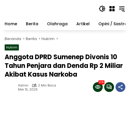
Langsung
ke
konten
Home
Berita
Olahraga
Artikel
Opini / Sastra
Beranda
Berita
Hukrim
Hukrim
Anggota DPRD Sumenep Divonis 10
Tahun Penjara dan Denda Rp 2 Miliar
Akibat Kasus Narkoba
878
Admin
2 Min Baca
Mei 15, 2025