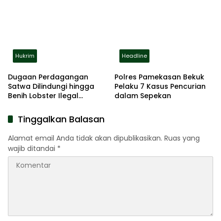
Disabilitas
Hukrim
Headline
Dugaan Perdagangan
Polres Pamekasan Bekuk
Satwa Dilindungi hingga
Pelaku 7 Kasus Pencurian
Benih Lobster Ilegal
dalam Sepekan
Terbongkar, Polda Jatim
Amankan Empat
Tinggalkan Balasan
Tersangka
Alamat email Anda tidak akan dipublikasikan.
Ruas yang
wajib ditandai
*