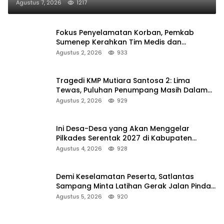
Agustus 7, 2026
1217
Fokus Penyelamatan Korban, Pemkab
Sumenep Kerahkan Tim Medis dan
Ambulans ke Pelabuhan Kalianget
Agustus 2, 2026
933
Tragedi KMP Mutiara Santosa 2: Lima
Tewas, Puluhan Penumpang Masih Dalam
Pencarian
Agustus 2, 2026
929
Ini Desa-Desa yang Akan Menggelar
Pilkades Serentak 2027 di Kabupaten
Sumenep
Agustus 4, 2026
928
Demi Keselamatan Peserta, Satlantas
Sampang Minta Latihan Gerak Jalan Pindah
ke Lokasi Aman
Agustus 5, 2026
920