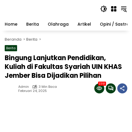
Langsung
ke
konten
Home
Berita
Olahraga
Artikel
Opini / Sastra
Beranda
Berita
Berita
Bingung Lanjutkan Pendidikan,
Kuliah di Fakultas Syariah UIN KHAS
Jember Bisa Dijadikan Pilihan
2391
Admin
3 Min Baca
Februari 24, 2025