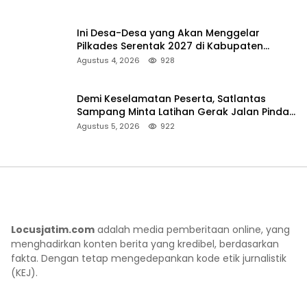
Ini Desa-Desa yang Akan Menggelar
Pilkades Serentak 2027 di Kabupaten
Sumenep
Agustus 4, 2026
928
Demi Keselamatan Peserta, Satlantas
Sampang Minta Latihan Gerak Jalan Pindah
ke Lokasi Aman
Agustus 5, 2026
922
Locusjatim.com
adalah media pemberitaan online, yang
menghadirkan konten berita yang kredibel, berdasarkan
fakta. Dengan tetap mengedepankan kode etik jurnalistik
(KEJ).