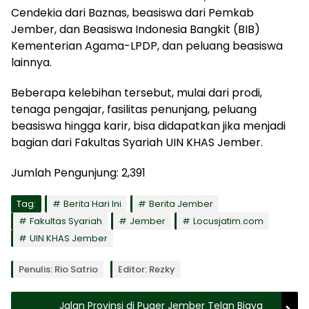
Cendekia dari Baznas, beasiswa dari Pemkab
Jember, dan Beasiswa Indonesia Bangkit (BIB)
Kementerian Agama-LPDP, dan peluang beasiswa
lainnya.
Beberapa kelebihan tersebut, mulai dari prodi,
tenaga pengajar, fasilitas penunjang, peluang
beasiswa hingga karir, bisa didapatkan jika menjadi
bagian dari Fakultas Syariah UIN KHAS Jember.
Jumlah Pengunjung:
2,391
Tag:
Berita Hari Ini
Berita Jember
Fakultas Syariah
Jember
Locusjatim.com
UIN KHAS Jember
Penulis: Rio Satrio
Editor: Rezky
Jalan Provinsi di Puger Jember Telan Biaya