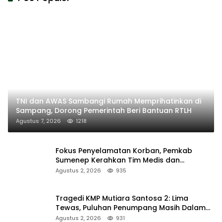
TNI dan AWAS Sambangi Rumah Memprihatinkan di
Sampang, Dorong Pemerintah Beri Bantuan RTLH
Agustus 7, 2026
1218
Fokus Penyelamatan Korban, Pemkab
Sumenep Kerahkan Tim Medis dan
Ambulans ke Pelabuhan Kalianget
Agustus 2, 2026
935
Tragedi KMP Mutiara Santosa 2: Lima
Tewas, Puluhan Penumpang Masih Dalam
Pencarian
Agustus 2, 2026
931