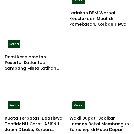
Berita
Ledakan BBM Warnai
Kecelakaan Maut di
Pamekasan, Korban Tewas
Terbakar di Lokasi
Berita
Demi Keselamatan
Peserta, Satlantas
Sampang Minta Latihan
Gerak Jalan Pindah ke
Lokasi Aman
Berita
Berita
Kuota Terbatas! Beasiswa
Wakil Bupati: Jadikan
Tahfidz NU Care-LAZISNU
Jamnas Bekal Membangun
Jatim Dibuka, Buruan
Sumenep di Masa Depan