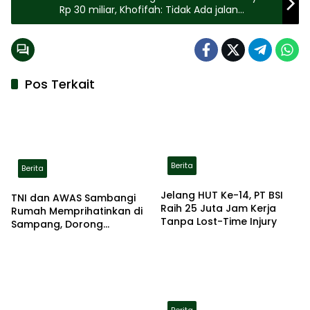
Rp 30 miliar, Khofifah: Tidak Ada jalan
Berlubang
Pos Terkait
Berita
Berita
Jelang HUT Ke-14, PT BSI
TNI dan AWAS Sambangi
Raih 25 Juta Jam Kerja
Rumah Memprihatinkan di
Tanpa Lost-Time Injury
Sampang, Dorong
Pemerintah Beri Bantuan
RTLH