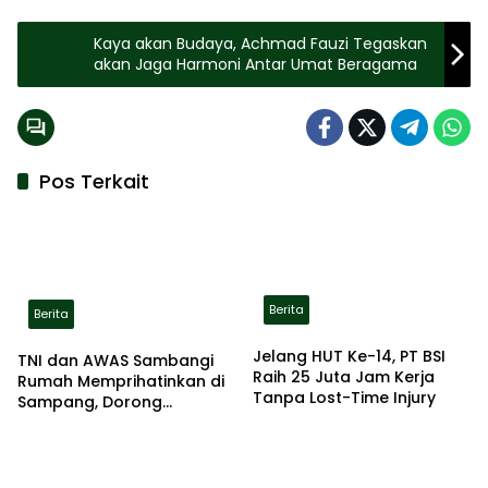
Kaya akan Budaya, Achmad Fauzi Tegaskan
akan Jaga Harmoni Antar Umat Beragama
Pos Terkait
Berita
Berita
Jelang HUT Ke-14, PT BSI
TNI dan AWAS Sambangi
Raih 25 Juta Jam Kerja
Rumah Memprihatinkan di
Tanpa Lost-Time Injury
Sampang, Dorong
Pemerintah Beri Bantuan
RTLH