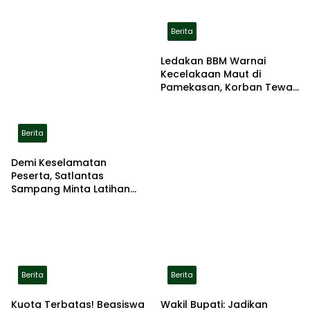
Berita
Ledakan BBM Warnai
Kecelakaan Maut di
Pamekasan, Korban Tewas
Terbakar di Lokasi
Berita
Demi Keselamatan
Peserta, Satlantas
Sampang Minta Latihan
Gerak Jalan Pindah ke
Lokasi Aman
Berita
Berita
Kuota Terbatas! Beasiswa
Wakil Bupati: Jadikan