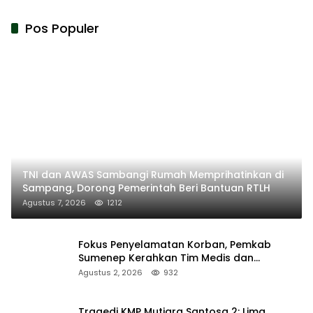
Pos Populer
TNI dan AWAS Sambangi Rumah Memprihatinkan di
Sampang, Dorong Pemerintah Beri Bantuan RTLH
Agustus 7, 2026
1212
Fokus Penyelamatan Korban, Pemkab
Sumenep Kerahkan Tim Medis dan
Ambulans ke Pelabuhan Kalianget
Agustus 2, 2026
932
Tragedi KMP Mutiara Santosa 2: Lima