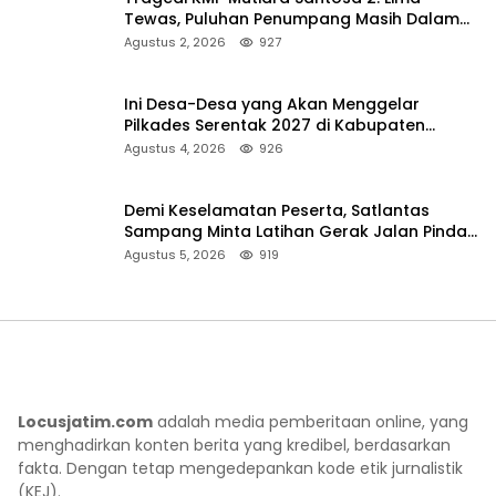
Tewas, Puluhan Penumpang Masih Dalam
Pencarian
Agustus 2, 2026
927
Ini Desa-Desa yang Akan Menggelar
Pilkades Serentak 2027 di Kabupaten
Sumenep
Agustus 4, 2026
926
Demi Keselamatan Peserta, Satlantas
Sampang Minta Latihan Gerak Jalan Pindah
ke Lokasi Aman
Agustus 5, 2026
919
Locusjatim.com
adalah media pemberitaan online, yang
menghadirkan konten berita yang kredibel, berdasarkan
fakta. Dengan tetap mengedepankan kode etik jurnalistik
(KEJ).