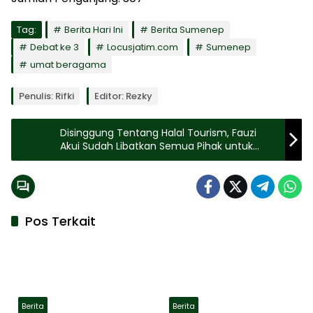
Tag:
Berita Hari Ini
Berita Sumenep
Debat ke 3
Locusjatim.com
Sumenep
umat beragama
Penulis: Rifki
Editor: Rezky
Disinggung Tentang Halal Tourism, Fauzi
Akui Sudah Libatkan Semua Pihak untuk
Dorong Pariwisata di Sumenep
Pos Terkait
Berita
Berita