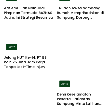
Afif Amrullah Naik Jadi
TNI dan AWAS Sambangi
Pimpinan Termuda BAZNAS
Rumah Memprihatinkan di
Jatim, Ini Strategi Besarnya
Sampang, Dorong
Pemerintah Beri Bantuan
RTLH
Berita
Jelang HUT Ke-14, PT BSI
Raih 25 Juta Jam Kerja
Tanpa Lost-Time Injury
Berita
Demi Keselamatan
Peserta, Satlantas
Sampang Minta Latihan
Gerak Jalan Pindah ke