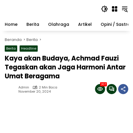
Langsung
ke
konten
Home
Berita
Olahraga
Artikel
Opini / Sastra
Beranda
Berita
Berita
Headline
Kaya akan Budaya, Achmad Fauzi
Tegaskan akan Jaga Harmoni Antar
Umat Beragama
307
Admin
2 Min Baca
November 20, 2024