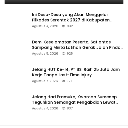
Ini Desa-Desa yang Akan Menggelar
Pilkades Serentak 2027 di Kabupaten
Sumenep
Agustus 4, 2026
932
Demi Keselamatan Peserta, Satlantas
Sampang Minta Latihan Gerak Jalan Pindah
ke Lokasi Aman
Agustus 5, 2026
925
Jelang HUT Ke-14, PT BSI Raih 25 Juta Jam
Kerja Tanpa Lost-Time Injury
Agustus 7, 2026
921
Jelang Hari Pramuka, Kwarcab Sumenep
Teguhkan Semangat Pengabdian Lewat
Ziarah Pahlawan
Agustus 4, 2026
837