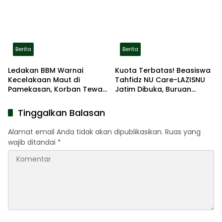
Lokasi Aman
Berita
Berita
Ledakan BBM Warnai
Kuota Terbatas! Beasiswa
Kecelakaan Maut di
Tahfidz NU Care-LAZISNU
Pamekasan, Korban Tewas
Jatim Dibuka, Buruan
Terbakar di Lokasi
Daftar
Tinggalkan Balasan
Alamat email Anda tidak akan dipublikasikan.
Ruas yang
wajib ditandai
*