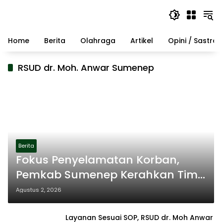
Langsung
ke
konten
Home
Berita
Olahraga
Artikel
Opini / Sastra
RSUD dr. Moh. Anwar Sumenep
Berita
Fokus Penyelamatan Korban,
Pemkab Sumenep Kerahkan Tim
Medis dan Ambulans ke
Agustus 2, 2026
Pelabuhan Kalianget
Layanan Sesuai SOP, RSUD dr. Moh Anwar