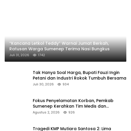
“Kancana Letkol Teddy” Warnai Jumat Berkah,
Ratusan Warga Sumenep Terima Nasi Bungkus
Juli 31, 2026
1742
Tak Hanya Soal Harga, Bupati Fauzi Ingin
Petani dan Industri Rokok Tumbuh Bersama
Juli 30, 2026
934
Fokus Penyelamatan Korban, Pemkab
Sumenep Kerahkan Tim Medis dan
Ambulans ke Pelabuhan Kalianget
Agustus 2, 2026
926
Tragedi KMP Mutiara Santosa 2: Lima