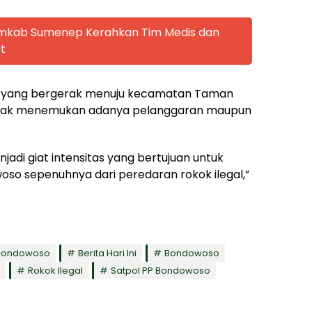
emkab Sumenep Kerahkan Tim Medis dan
t
2 yang bergerak menuju kecamatan Taman
tidak menemukan adanya pelanggaran maupun
enjadi giat intensitas yang bertujuan untuk
 sepenuhnya dari peredaran rokok ilegal,”
 Bondowoso
Berita Hari Ini
Bondowoso
Rokok Ilegal
Satpol PP Bondowoso