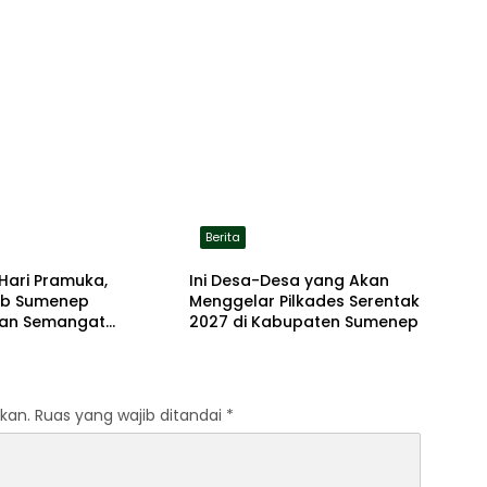
Berita
Hari Pramuka,
Ini Desa-Desa yang Akan
b Sumenep
Menggelar Pilkades Serentak
an Semangat
2027 di Kabupaten Sumenep
dian Lewat Ziarah
an
kan.
Ruas yang wajib ditandai
*