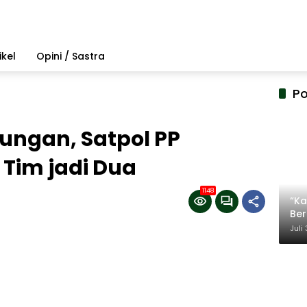
ikel
Opini / Sastra
Po
ungan, Satpol PP
Tim jadi Dua
1148
“Ka
Be
Ter
Juli