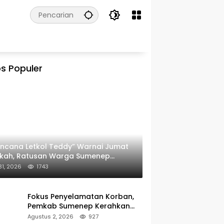
s Populer
ncana Letkol Teddy” Warnai Jumat
rkah, Ratusan Warga Sumenep
ima Nasi Bungkus
 31, 2026
1743
Fokus Penyelamatan Korban,
Pemkab Sumenep Kerahkan
Tim Medis dan Ambulans ke
Agustus 2, 2026
927