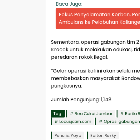
Baca Juga:
Fokus Penyelamatan Korban, P
Ambulans ke Pelabuhan Kaliange
Sementara, operasi gabungan tim 
Krocok untuk melakukan edukasi, 
peredaran rokok ilegal.
“Gelar operasi kali ini akan selalu m
membebaskan masyarakat Bondowoso
pungkasnya.
Jumlah Pengunjung:
1,148
Tag:
Bea Cukai Jembar
Berita
Locusjatim.com
Oprasi gabungan
Penulis: Yoyo
Editor: Rezky