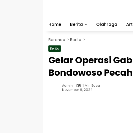
Langsung
ke
konten
Home
Berita
Olahraga
Art
Beranda
Berita
Berita
Gelar Operasi Gab
Bondowoso Pecah 
Admin
1 Min Baca
November 6, 2024