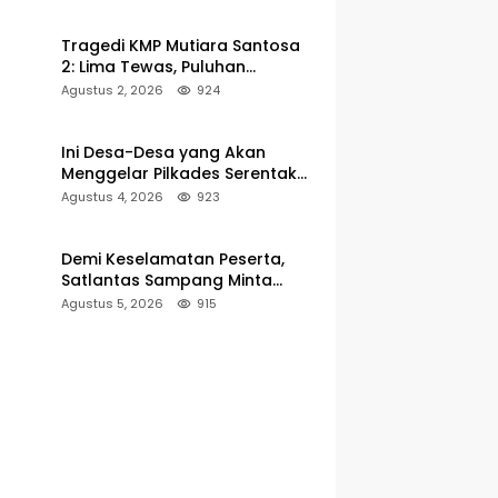
Pelabuhan Kalianget
Tragedi KMP Mutiara Santosa
2: Lima Tewas, Puluhan
Penumpang Masih Dalam
Agustus 2, 2026
924
Pencarian
Ini Desa-Desa yang Akan
Menggelar Pilkades Serentak
2027 di Kabupaten Sumenep
Agustus 4, 2026
923
Demi Keselamatan Peserta,
Satlantas Sampang Minta
Latihan Gerak Jalan Pindah ke
Agustus 5, 2026
915
Lokasi Aman