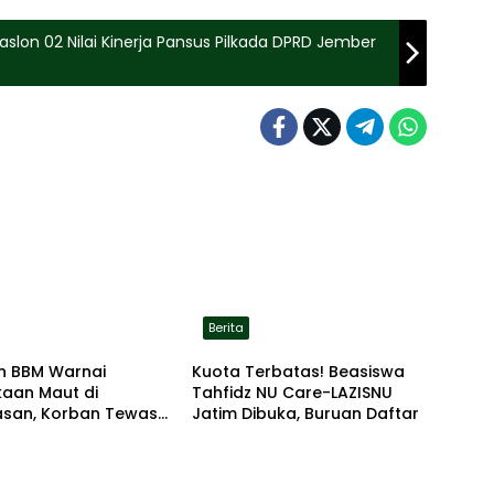
on 02 Nilai Kinerja Pansus Pilkada DPRD Jember
Berita
n BBM Warnai
Kuota Terbatas! Beasiswa
kaan Maut di
Tahfidz NU Care-LAZISNU
san, Korban Tewas
Jatim Dibuka, Buruan Daftar
r di Lokasi