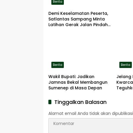
Berita
Demi Keselamatan Peserta,
Satlantas Sampang Minta
Latihan Gerak Jalan Pindah
ke Lokasi Aman
Berita
Berita
Wakil Bupati: Jadikan
Jelang 
Jamnas Bekal Membangun
Kwarca
Sumenep di Masa Depan
Teguhk
Pengab
Pahlaw
Tinggalkan Balasan
Alamat email Anda tidak akan dipublikasi