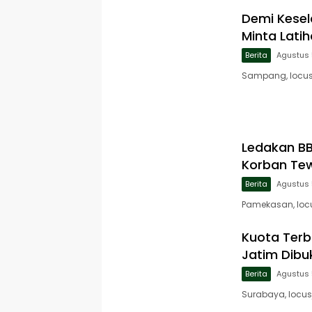
Demi Kese
Minta Lati
Berita
Agustus 
Sampang, locus
Ledakan B
Korban Tew
Berita
Agustus 
Pamekasan, loc
Kuota Terb
Jatim Dibu
Berita
Agustus 
Surabaya, locus