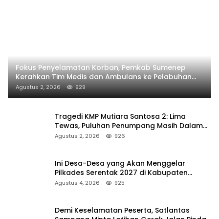
Fokus Penyelamatan Korban, Pemkab Sumenep
Kerahkan Tim Medis dan Ambulans ke Pelabuhan
Kalianget
Agustus 2, 2026
929
Tragedi KMP Mutiara Santosa 2: Lima
Tewas, Puluhan Penumpang Masih Dalam
Pencarian
Agustus 2, 2026
926
Ini Desa-Desa yang Akan Menggelar
Pilkades Serentak 2027 di Kabupaten
Sumenep
Agustus 4, 2026
925
Demi Keselamatan Peserta, Satlantas