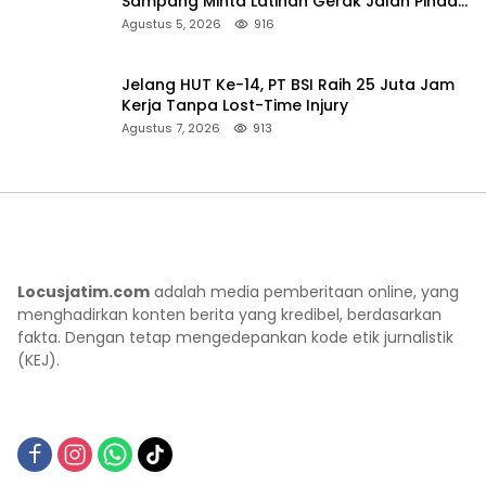
Sampang Minta Latihan Gerak Jalan Pindah
ke Lokasi Aman
Agustus 5, 2026
916
Jelang HUT Ke-14, PT BSI Raih 25 Juta Jam
Kerja Tanpa Lost-Time Injury
Agustus 7, 2026
913
Locusjatim.com
adalah media pemberitaan online, yang
menghadirkan konten berita yang kredibel, berdasarkan
fakta. Dengan tetap mengedepankan kode etik jurnalistik
(KEJ).