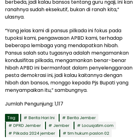
berbeda, jadi kalau bansos tentang guru ngaji, ini kan
ranahnya sudah eksekutif, bukan di ranah kita,”
ulasnya.
“Yang jelas kami di pansus pilkada ini fokus pada
tupoksi kami, pengawasan APBD kami, terhadap
beberapa lembaga yang mendapatkan hibah.
Pansus salah satu tugasnya adalah mengamankan
kondusifitas pilkada, mengamankan benar-benar
hibah APBD ini bermanfaat dalam penyelenggaraan
pesta demokrasi ini, jadi kalau kaitannya dengan
hibah dan bansos, monggo kepada Pjs Bupati yang
menyampaikan itu,” sambungnya.
Jumlah Pengunjung:
1,117
Tag:
Berita Hari Ini
Berita Jember
DPRD Jember
Jember
Locusjatim.com
Pilkada 2024 jember
tim hukum paslon 02