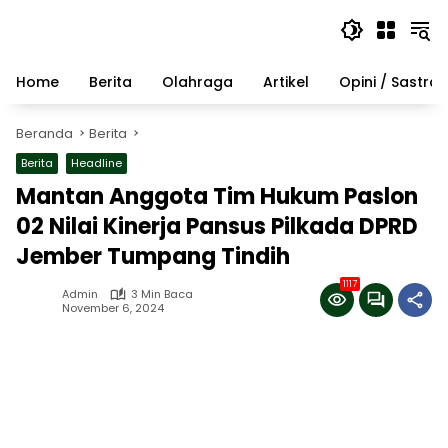
Langsung
ke
konten
Home
Berita
Olahraga
Artikel
Opini / Sastra
Beranda
Berita
Berita
Headline
Mantan Anggota Tim Hukum Paslon
02 Nilai Kinerja Pansus Pilkada DPRD
Jember Tumpang Tindih
1117
Admin
3 Min Baca
November 6, 2024