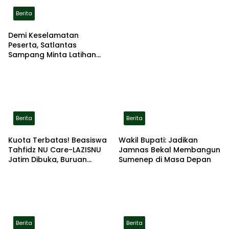
Berita
Demi Keselamatan
Peserta, Satlantas
Sampang Minta Latihan
Gerak Jalan Pindah ke
Lokasi Aman
Berita
Berita
Kuota Terbatas! Beasiswa
Wakil Bupati: Jadikan
Tahfidz NU Care-LAZISNU
Jamnas Bekal Membangun
Jatim Dibuka, Buruan
Sumenep di Masa Depan
Daftar
Berita
Berita