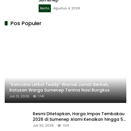
Berita
Agustus 4, 2026
Pos Populer
“Kancana Letkol Teddy” Warnai Jumat Berkah,
Ratusan Warga Sumenep Terima Nasi Bungkus
Juli 31, 2026
1741
Resmi Ditetapkan, Harga Impas Tembakau
2026 di Sumenep Alami Kenaikan hingga 5
Persen
Juli 30, 2026
1123