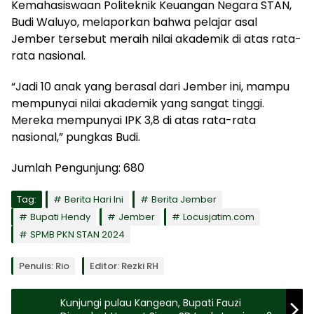
Kemahasiswaan Politeknik Keuangan Negara STAN,
Budi Waluyo, melaporkan bahwa pelajar asal
Jember tersebut meraih nilai akademik di atas rata-
rata nasional.
“Jadi 10 anak yang berasal dari Jember ini, mampu
mempunyai nilai akademik yang sangat tinggi.
Mereka mempunyai IPK 3,8 di atas rata-rata
nasional,” pungkas Budi.
Jumlah Pengunjung:
680
Tag:
Berita Hari Ini
Berita Jember
Bupati Hendy
Jember
Locusjatim.com
SPMB PKN STAN 2024
Penulis: Rio
Editor: Rezki RH
Kunjungi pulau Kangean, Bupati Fauzi