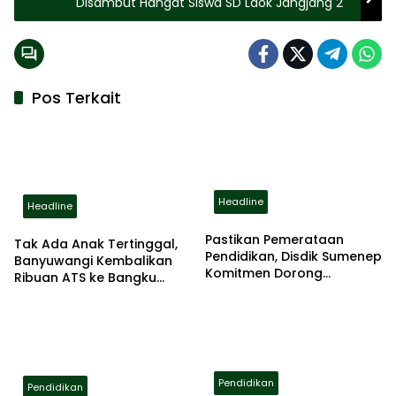
Disambut Hangat Siswa SD Laok Jangjang 2
Pos Terkait
Headline
Headline
Pastikan Pemerataan
Tak Ada Anak Tertinggal,
Pendidikan, Disdik Sumenep
Banyuwangi Kembalikan
Komitmen Dorong
Ribuan ATS ke Bangku
Peningkatan Kapasitas
Sekolah
Guru
Pendidikan
Pendidikan