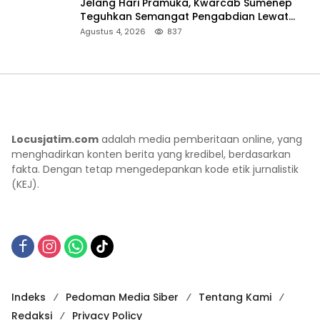
Jelang Hari Pramuka, Kwarcab Sumenep
Teguhkan Semangat Pengabdian Lewat
Ziarah Pahlawan
Agustus 4, 2026
837
Locusjatim.com
adalah media pemberitaan online, yang
menghadirkan konten berita yang kredibel, berdasarkan
fakta. Dengan tetap mengedepankan kode etik jurnalistik
(KEJ).
Indeks
Pedoman Media Siber
Tentang Kami
Redaksi
Privacy Policy