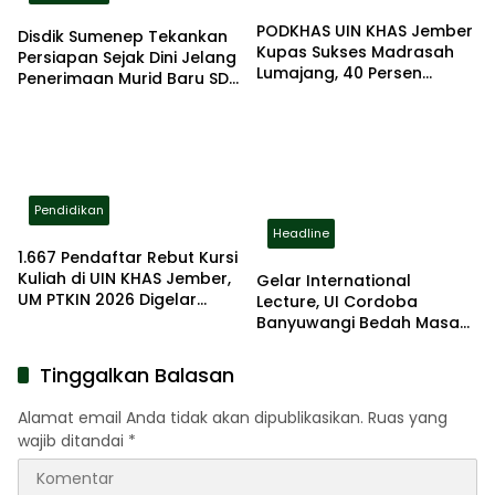
PODKHAS UIN KHAS Jember
Disdik Sumenep Tekankan
Kupas Sukses Madrasah
Persiapan Sejak Dini Jelang
Lumajang, 40 Persen
Penerimaan Murid Baru SD
Lulusan Lanjut ke PTN
2026
Pendidikan
Headline
1.667 Pendaftar Rebut Kursi
Kuliah di UIN KHAS Jember,
Gelar International
UM PTKIN 2026 Digelar
Lecture, UI Cordoba
Ketat dan Terstandar
Banyuwangi Bedah Masa
Depan AI Bersama
Profesor AS dan Malaysia
Tinggalkan Balasan
Alamat email Anda tidak akan dipublikasikan.
Ruas yang
wajib ditandai
*