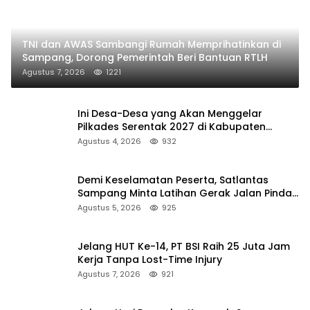
TNI dan AWAS Sambangi Rumah Memprihatinkan di
Sampang, Dorong Pemerintah Beri Bantuan RTLH
Agustus 7, 2026
1221
Ini Desa-Desa yang Akan Menggelar
Pilkades Serentak 2027 di Kabupaten
Sumenep
Agustus 4, 2026
932
Demi Keselamatan Peserta, Satlantas
Sampang Minta Latihan Gerak Jalan Pindah
ke Lokasi Aman
Agustus 5, 2026
925
Jelang HUT Ke-14, PT BSI Raih 25 Juta Jam
Kerja Tanpa Lost-Time Injury
Agustus 7, 2026
921