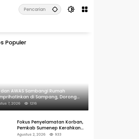
s Populer
I dan AWAS Sambangi Rumah
prihatinkan di Sampang, Dorong
erintah Beri Bantuan RTLH
tus 7, 2026
1216
Fokus Penyelamatan Korban,
Pemkab Sumenep Kerahkan
Tim Medis dan Ambulans ke
Agustus 2, 2026
933