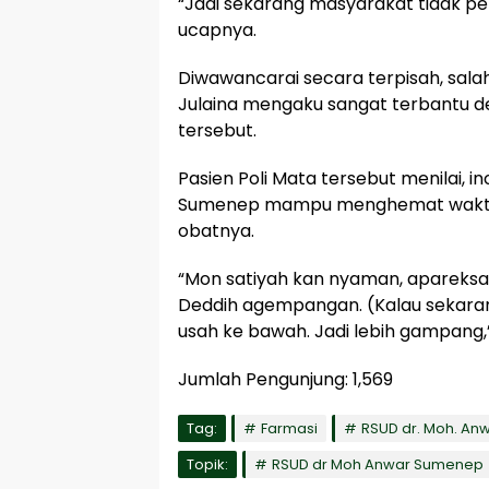
“Jadi sekarang masyarakat tidak per
ucapnya.
Diwawancarai secara terpisah, sal
Julaina mengaku sangat terbantu 
tersebut.
Pasien Poli Mata tersebut menilai, 
Sumenep mampu menghemat waktu
obatnya.
“Mon satiyah kan nyaman, apareksah
Deddih agempangan. (Kalau sekarang
usah ke bawah. Jadi lebih gampang,
Jumlah Pengunjung:
1,569
Tag:
Farmasi
RSUD dr. Moh. A
Topik:
RSUD dr Moh Anwar Sumenep