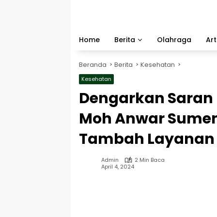
Langsung
ke
konten
Home
Berita
Olahraga
Art
Beranda
Berita
Kesehatan
Kesehatan
Dengarkan Saran 
Moh Anwar Sumen
Tambah Layanan 
Admin
2 Min Baca
April 4, 2024