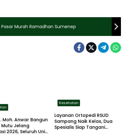
di Pasar Murah Ramadhan Sumenep
Kesehatan
atan
Layanan Ortopedi RSUD
r. Moh. Anwar Bangun
Sampang Naik Kelas, Dua
 Mutu Jelang
Spesialis Siap Tangani
asi 2026, Seluruh Unit
Beragam Keluhan Tulang
g Berinovasi