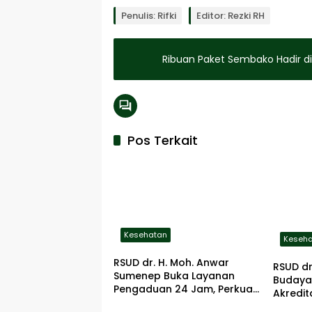
Penulis: Rifki
Editor: Rezki RH
Ribuan Paket Sembako Hadir 
Pos Terkait
Kesehatan
Keseh
RSUD dr. H. Moh. Anwar
RSUD d
Sumenep Buka Layanan
Budaya
Pengaduan 24 Jam, Perkuat
Akredit
Pelayanan yang Responsif
Didoron