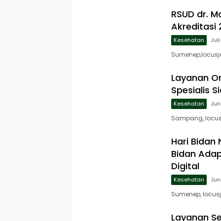
RSUD dr. M
Akreditasi 
Kesehatan
Jul
Sumenep,locusj
Layanan Or
Spesialis 
Kesehatan
Jun
Sampang, locus
Hari Bidan
Bidan Adap
Digital
Kesehatan
Jun
Sumenep, locus
Layanan Se