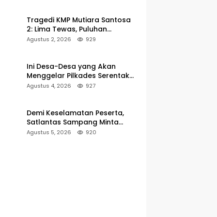
Pelabuhan Kalianget
Tragedi KMP Mutiara Santosa
2: Lima Tewas, Puluhan
Penumpang Masih Dalam
Agustus 2, 2026
929
Pencarian
Ini Desa-Desa yang Akan
Menggelar Pilkades Serentak
2027 di Kabupaten Sumenep
Agustus 4, 2026
927
Demi Keselamatan Peserta,
Satlantas Sampang Minta
Latihan Gerak Jalan Pindah ke
Agustus 5, 2026
920
Lokasi Aman