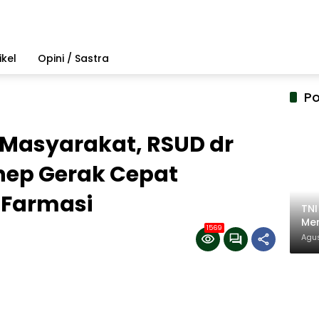
ikel
Opini / Sastra
Po
Masyarakat, RSUD dr
ep Gerak Cepat
Farmasi
TN
Mem
1569
Pem
Agus