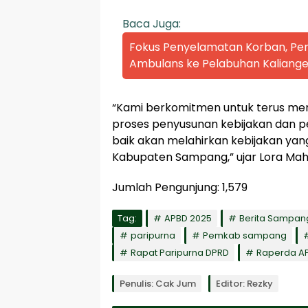
Baca Juga:
Fokus Penyelamatan Korban, P
Ambulans ke Pelabuhan Kaliange
“Kami berkomitmen untuk terus me
proses penyusunan kebijakan dan p
baik akan melahirkan kebijakan yan
Kabupaten Sampang,” ujar Lora Mah
Jumlah Pengunjung:
1,579
Tag:
APBD 2025
Berita Sampan
paripurna
Pemkab sampang
Rapat Paripurna DPRD
Raperda A
Penulis: Cak Jum
Editor: Rezky