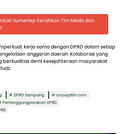
emkab Sumenep Kerahkan Tim Medis dan
t
mperkuat kerja sama dengan DPRD dalam setiap
engelolaan anggaran daerah. Kolaborasi yang
g berkualitas demi kesejahteraan masyarakat
fudz.
g
DPRD Sampang
Locusjatim.com
Pertanggungjawaban APBD
PBD