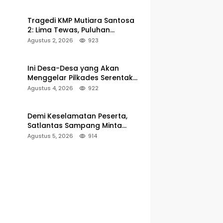
Pelabuhan Kalianget
Tragedi KMP Mutiara Santosa
2: Lima Tewas, Puluhan
Penumpang Masih Dalam
Agustus 2, 2026
923
Pencarian
Ini Desa-Desa yang Akan
Menggelar Pilkades Serentak
2027 di Kabupaten Sumenep
Agustus 4, 2026
922
Demi Keselamatan Peserta,
Satlantas Sampang Minta
Latihan Gerak Jalan Pindah ke
Agustus 5, 2026
914
Lokasi Aman