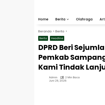
Langsung
ke
konten
Home
Berita
Olahraga
Art
Beranda
Berita
Berita
Headline
DPRD Beri Sejumla
Pemkab Sampang
Kami Tindak Lanju
Admin
2 Min Baca
Juni 29, 2026