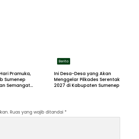
Berita
Hari Pramuka,
Ini Desa-Desa yang Akan
b Sumenep
Menggelar Pilkades Serentak
an Semangat
2027 di Kabupaten Sumenep
dian Lewat Ziarah
an
kan.
Ruas yang wajib ditandai
*