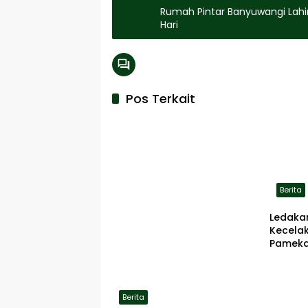
Rumah Pintar Banyuwangi Lahirk
Hari
Pos Terkait
Berita
Ledaka
Kecela
Pameka
Terbaka
Berita