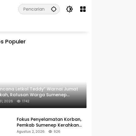
s Populer
ncana Letkol Teddy” Warnai Jumat
rkah, Ratusan Warga Sumenep
ima Nasi Bungkus
 31, 2026
1742
Fokus Penyelamatan Korban,
Pemkab Sumenep Kerahkan
Tim Medis dan Ambulans ke
Agustus 2, 2026
926