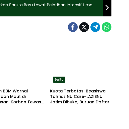
an Barista Baru Lewat Pelatihan Intensif Lima
Berita
n BBM Warnai
Kuota Terbatas! Beasiswa
kaan Maut di
Tahfidz NU Care-LAZISNU
san, Korban Tewas
Jatim Dibuka, Buruan Daftar
r di Lokasi