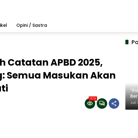
ikel
Opini / Sastra
Po
h Catatan APBD 2025,
: Semua Masukan Akan
ti
“Ka
Be
1579
Ter
Juli