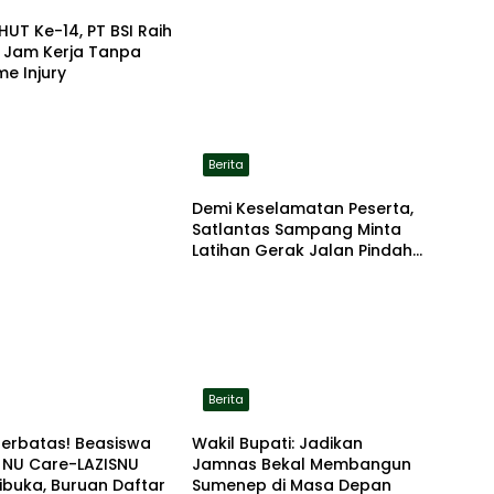
HUT Ke-14, PT BSI Raih
a Jam Kerja Tanpa
me Injury
Berita
Demi Keselamatan Peserta,
Satlantas Sampang Minta
Latihan Gerak Jalan Pindah
ke Lokasi Aman
Berita
Terbatas! Beasiswa
Wakil Bupati: Jadikan
 NU Care-LAZISNU
Jamnas Bekal Membangun
ibuka, Buruan Daftar
Sumenep di Masa Depan