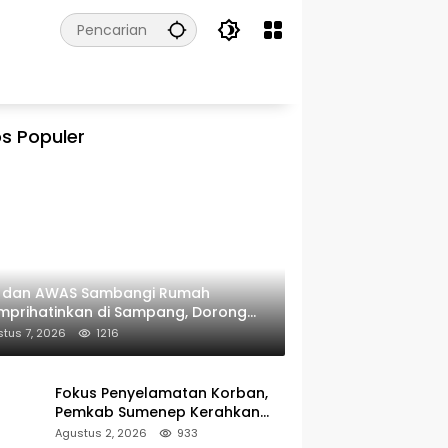
s Populer
I dan AWAS Sambangi Rumah
prihatinkan di Sampang, Dorong
erintah Beri Bantuan RTLH
tus 7, 2026
1216
Fokus Penyelamatan Korban,
Pemkab Sumenep Kerahkan
Tim Medis dan Ambulans ke
Agustus 2, 2026
933