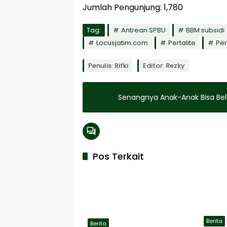
Jumlah Pengunjung:
1,780
Tag:
Antrean SPBU
BBM subsidi
Locusjatim.com
Pertalite
Pe
Penulis: Rifki
Editor: Rezky
Senangnya Anak-Anak Bisa Bela
Pos Terkait
Berita
Berita