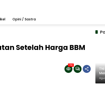
ikel
Opini / Sastra
Po
butan Setelah Harga BBM
1780
TN
Mem
Pem
Agus