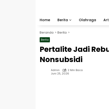
Langsung
ke
konten
Home
Berita
Olahraga
Art
Beranda
Berita
Berita
Pertalite Jadi Re
Nonsubsidi
Admin
2 Min Baca
Juni 25, 2026