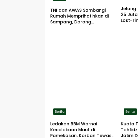
Jelang 
TNI dan AWAS Sambangi
25 Jut
Rumah Memprihatinkan di
Lost-Ti
Sampang, Dorong
Pemerintah Beri Bantuan
RTLH
Berita
Berita
Ledakan BBM Warnai
Kuota 
Kecelakaan Maut di
Tahfidz
Pamekasan, Korban Tewas
Jatim D