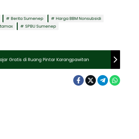
Berita Sumenep
Harga BBM Nonsubsidi
rtamax
SPBU Sumenep
jar Gratis di Ruang Pintar Karangpawitan