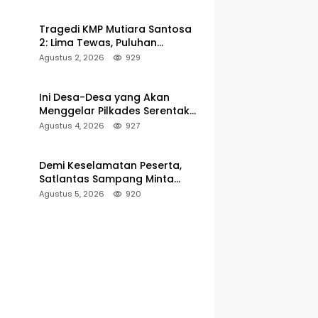
Pelabuhan Kalianget
Tragedi KMP Mutiara Santosa
2: Lima Tewas, Puluhan
Penumpang Masih Dalam
Agustus 2, 2026
929
Pencarian
Ini Desa-Desa yang Akan
Menggelar Pilkades Serentak
2027 di Kabupaten Sumenep
Agustus 4, 2026
927
Demi Keselamatan Peserta,
Satlantas Sampang Minta
Latihan Gerak Jalan Pindah ke
Agustus 5, 2026
920
Lokasi Aman