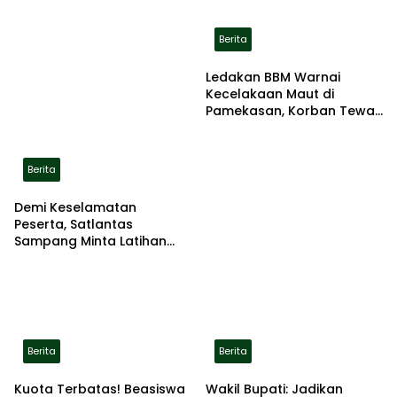
Berita
Ledakan BBM Warnai
Kecelakaan Maut di
Pamekasan, Korban Tewas
Terbakar di Lokasi
Berita
Demi Keselamatan
Peserta, Satlantas
Sampang Minta Latihan
Gerak Jalan Pindah ke
Lokasi Aman
Berita
Berita
Kuota Terbatas! Beasiswa
Wakil Bupati: Jadikan