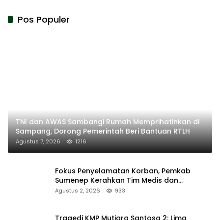
Pos Populer
TNI dan AWAS Sambangi Rumah Memprihatinkan di
Sampang, Dorong Pemerintah Beri Bantuan RTLH
Agustus 7, 2026
1216
Fokus Penyelamatan Korban, Pemkab
Sumenep Kerahkan Tim Medis dan
Ambulans ke Pelabuhan Kalianget
Agustus 2, 2026
933
Tragedi KMP Mutiara Santosa 2: Lima