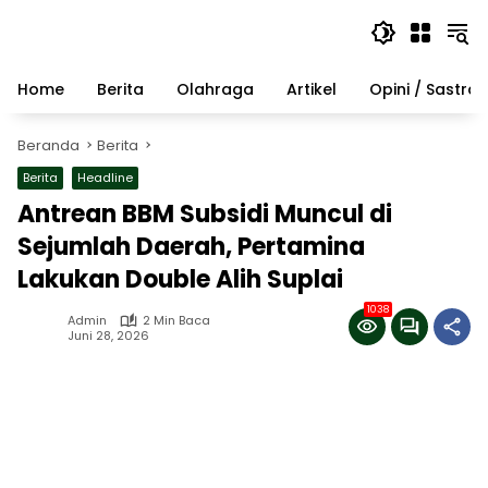
Langsung
ke
konten
Home
Berita
Olahraga
Artikel
Opini / Sastra
Beranda
Berita
Berita
Headline
Antrean BBM Subsidi Muncul di
Sejumlah Daerah, Pertamina
Lakukan Double Alih Suplai
1038
Admin
2 Min Baca
Juni 28, 2026