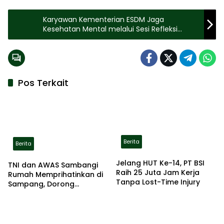
Karyawan Kementerian ESDM Jaga
Kesehatan Mental melalui Sesi Refleksi
Bersama Yayasan Cahaya Cinta Kasih
Pos Terkait
Berita
Berita
Jelang HUT Ke-14, PT BSI
TNI dan AWAS Sambangi
Raih 25 Juta Jam Kerja
Rumah Memprihatinkan di
Tanpa Lost-Time Injury
Sampang, Dorong
Pemerintah Beri Bantuan
RTLH