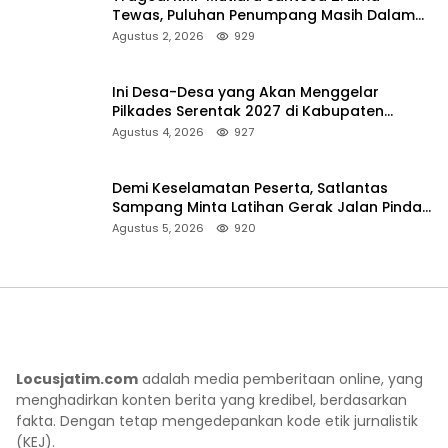
Tewas, Puluhan Penumpang Masih Dalam
Pencarian
Agustus 2, 2026
929
Ini Desa-Desa yang Akan Menggelar
Pilkades Serentak 2027 di Kabupaten
Sumenep
Agustus 4, 2026
927
Demi Keselamatan Peserta, Satlantas
Sampang Minta Latihan Gerak Jalan Pindah
ke Lokasi Aman
Agustus 5, 2026
920
Locusjatim.com
adalah media pemberitaan online, yang
menghadirkan konten berita yang kredibel, berdasarkan
fakta. Dengan tetap mengedepankan kode etik jurnalistik
(KEJ).