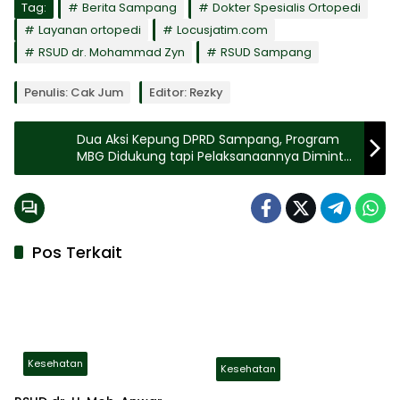
Tag:
Berita Sampang
Dokter Spesialis Ortopedi
Layanan ortopedi
Locusjatim.com
RSUD dr. Mohammad Zyn
RSUD Sampang
Penulis: Cak Jum
Editor: Rezky
Dua Aksi Kepung DPRD Sampang, Program
MBG Didukung tapi Pelaksanaannya Diminta
Dievaluasi Total
Pos Terkait
Kesehatan
Kesehatan