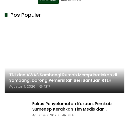
Pos Populer
TNI dan AWAS Sambangi Rumah Memprihatinkan di
Sampang, Dorong Pemerintah Beri Bantuan RTLH
Agustus 7, 2026
1217
Fokus Penyelamatan Korban, Pemkab
Sumenep Kerahkan Tim Medis dan
Ambulans ke Pelabuhan Kalianget
Agustus 2, 2026
934