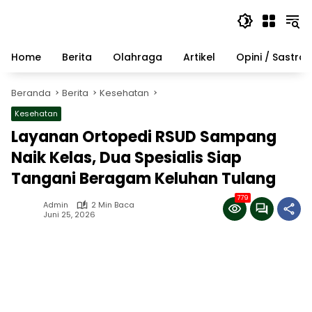
Langsung
ke
konten
Home
Berita
Olahraga
Artikel
Opini / Sastra
Beranda
Berita
Kesehatan
Kesehatan
Layanan Ortopedi RSUD Sampang
Naik Kelas, Dua Spesialis Siap
Tangani Beragam Keluhan Tulang
779
Admin
2 Min Baca
Juni 25, 2026