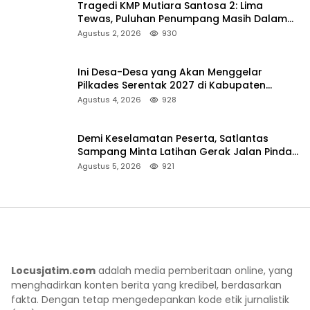
Tragedi KMP Mutiara Santosa 2: Lima
Tewas, Puluhan Penumpang Masih Dalam
Pencarian
Agustus 2, 2026
930
Ini Desa-Desa yang Akan Menggelar
Pilkades Serentak 2027 di Kabupaten
Sumenep
Agustus 4, 2026
928
Demi Keselamatan Peserta, Satlantas
Sampang Minta Latihan Gerak Jalan Pindah
ke Lokasi Aman
Agustus 5, 2026
921
Locusjatim.com
adalah media pemberitaan online, yang
menghadirkan konten berita yang kredibel, berdasarkan
fakta. Dengan tetap mengedepankan kode etik jurnalistik