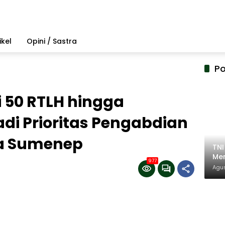
ikel
Opini / Sastra
Po
 50 RTLH hingga
di Prioritas Pengabdian
a Sumenep
TN
Mem
977
Pem
Agus