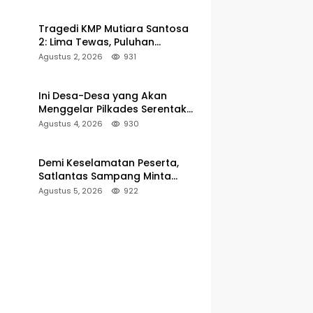
Pelabuhan Kalianget
Tragedi KMP Mutiara Santosa
2: Lima Tewas, Puluhan
Penumpang Masih Dalam
Agustus 2, 2026
931
Pencarian
Ini Desa-Desa yang Akan
Menggelar Pilkades Serentak
2027 di Kabupaten Sumenep
Agustus 4, 2026
930
Demi Keselamatan Peserta,
Satlantas Sampang Minta
Latihan Gerak Jalan Pindah ke
Agustus 5, 2026
922
Lokasi Aman