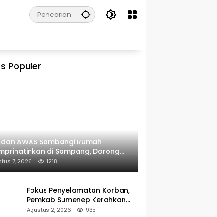
s Populer
I dan AWAS Sambangi Rumah
prihatinkan di Sampang, Dorong
erintah Beri Bantuan RTLH
tus 7, 2026
1218
Fokus Penyelamatan Korban,
Pemkab Sumenep Kerahkan
Tim Medis dan Ambulans ke
Agustus 2, 2026
935