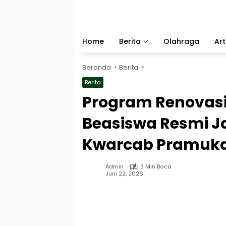
Langsung
ke
konten
Home
Berita
Olahraga
Art
Beranda
Berita
Berita
Program Renovasi
Beasiswa Resmi Ja
Kwarcab Pramuk
Admin
3 Min Baca
Juni 22, 2026