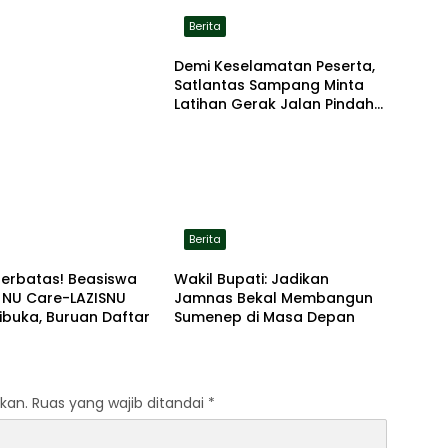
Berita
Demi Keselamatan Peserta,
Satlantas Sampang Minta
Latihan Gerak Jalan Pindah
ke Lokasi Aman
Berita
Terbatas! Beasiswa
Wakil Bupati: Jadikan
 NU Care-LAZISNU
Jamnas Bekal Membangun
ibuka, Buruan Daftar
Sumenep di Masa Depan
kan.
Ruas yang wajib ditandai
*