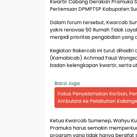
Kwartir Cabang Gerakan Pramuka Su
Pertemuan DPMPTSP Kabupaten Sum
Dalam forum tersebut, Kwarcab S
yakni renovasi 50 Rumah Tidak Laya
menjadi prioritas pengabdian yang 
Kegiatan Rakercab ini turut dihadir
(Kamabicab) Achmad Fauzi Wongsoju
badan kelengkapan kwartir, serta 
Baca Juga:
Fokus Penyelamatan Korban, P
Ambulans ke Pelabuhan Kaliange
Ketua Kwarcab Sumenep, Wahyu Ku
Pramuka harus semakin memperkuat
program yang tidak hanya bersifat