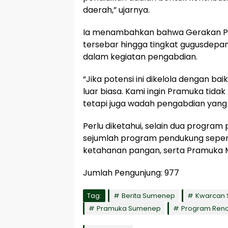
daerah,” ujarnya.
Ia menambahkan bahwa Gerakan Pra
tersebar hingga tingkat gugusdepan
dalam kegiatan pengabdian.
“Jika potensi ini dikelola dengan ba
luar biasa. Kami ingin Pramuka tid
tetapi juga wadah pengabdian yang 
Perlu diketahui, selain dua program
sejumlah program pendukung sepert
ketahanan pangan, serta Pramuka Me
Jumlah Pengunjung:
977
Tag:
Berita Sumenep
Kwarcan
Pramuka Sumenep
Program Reno