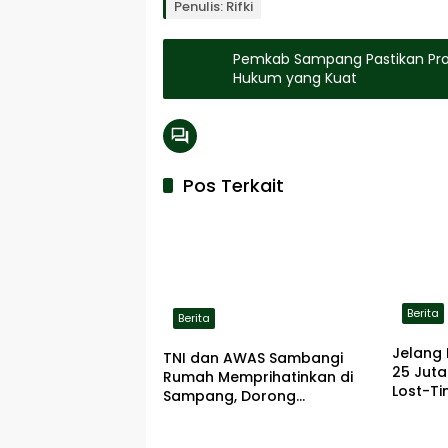
Penulis: Rifki
Pemkab Sampang Pastikan Pr
Hukum yang Kuat
Pos Terkait
Berita
Berita
Jelang 
TNI dan AWAS Sambangi
25 Jut
Rumah Memprihatinkan di
Lost-Ti
Sampang, Dorong
Pemerintah Beri Bantuan
RTLH