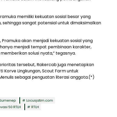
muka memiliki kekuatan sosial besar yang
, sehingga sangat potensial untuk dimaksimalkan
ik, Pramuka akan menjadi kekuatan sosial yang
ak hanya menjadi tempat pembinaan karakter,
memberikan solusi nyata,” tegasnya.
 prioritas tersebut, Rakercab juga menetapkan
i Korve Lingkungan, Scout Farm untuk
nulis sebagai penguatan literasi anggota.(*)
 Sumenep
Locusjatim.com
vasi 50 RTLH
RTLH