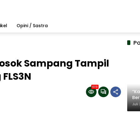
ikel
Opini / Sastra
Po
elosok Sampang Tampil
 FLS3N
1018
“Ka
Be
Ter
Juli