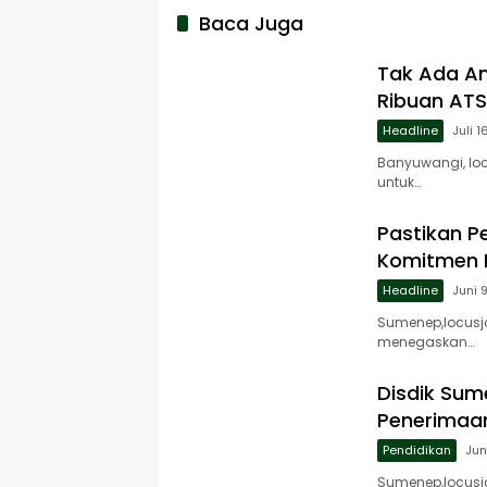
Baca Juga
Tak Ada An
Ribuan ATS
Headline
Juli 1
Banyuwangi, lo
untuk…
Pastikan P
Komitmen 
Headline
Juni 
Sumenep,locusj
menegaskan…
Disdik Sum
Penerimaan
Pendidikan
Jun
Sumenep,locusj