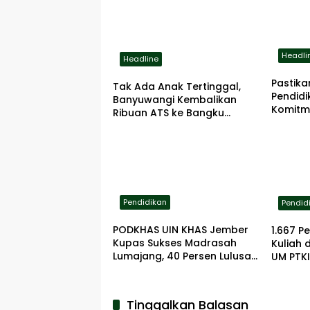
Headli
Headline
Pastik
Tak Ada Anak Tertinggal,
Pendidi
Banyuwangi Kembalikan
Komitm
Ribuan ATS ke Bangku
Pening
Sekolah
Pendidikan
Pendid
PODKHAS UIN KHAS Jember
1.667 P
Kupas Sukses Madrasah
Kuliah 
Lumajang, 40 Persen Lulusan
UM PTKI
Lanjut ke PTN
dan Te
Tinggalkan Balasan