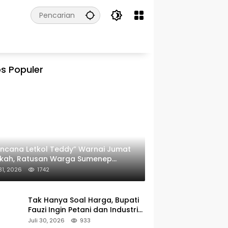
s Populer
ncana Letkol Teddy” Warnai Jumat
rkah, Ratusan Warga Sumenep
ima Nasi Bungkus
 31, 2026
1742
Tak Hanya Soal Harga, Bupati
Fauzi Ingin Petani dan Industri
Rokok Tumbuh Bersama
Juli 30, 2026
933