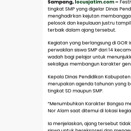
Sampang,
locusjatim.com
–
Festi
tingkat SMP yang digelar Dinas Pen
menghadirkan kejutan membanggakan
pelosok dan kepulauan justru tampil
terbaik dalam ajang tersebut.
Kegiatan yang berlangsung di GOR In
perwakilan siswa SMP dari 14 keca
wadah bagi pelajar untuk menunjuk
sekaligus membangun karakter gene
Kepala Dinas Pendidikan Kabupate
merupakan agenda tahunan yang bertu
tingkat SD maupun SMP.
“Menumbuhkan Karakter Bangsa melalu
Nor Alam saat ditemui di lokasi kegia
Ia menjelaskan, ajang tersebut tidak
siswa untuk berekspresi dan mengem