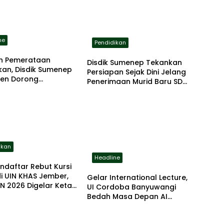
ne
Pendidikan
an Pemerataan
Disdik Sumenep Tekankan
kan, Disdik Sumenep
Persiapan Sejak Dini Jelang
en Dorong
Penerimaan Murid Baru SD
katan Kapasitas Guru
2026
ikan
Headline
endaftar Rebut Kursi
di UIN KHAS Jember,
Gelar International Lecture,
N 2026 Digelar Ketat
UI Cordoba Banyuwangi
rstandar
Bedah Masa Depan AI
Bersama Profesor AS dan
Malaysia