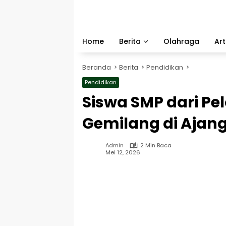
Langsung
ke
konten
Home
Berita
Olahraga
Art
Beranda
Berita
Pendidikan
Pendidikan
Siswa SMP dari P
Gemilang di Ajang
Admin
2 Min Baca
Mei 12, 2026