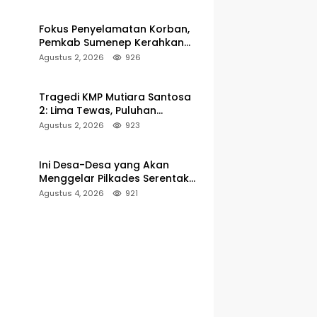
Fokus Penyelamatan Korban,
Pemkab Sumenep Kerahkan
Tim Medis dan Ambulans ke
Agustus 2, 2026
926
Pelabuhan Kalianget
Tragedi KMP Mutiara Santosa
2: Lima Tewas, Puluhan
Penumpang Masih Dalam
Agustus 2, 2026
923
Pencarian
Ini Desa-Desa yang Akan
Menggelar Pilkades Serentak
2027 di Kabupaten Sumenep
Agustus 4, 2026
921