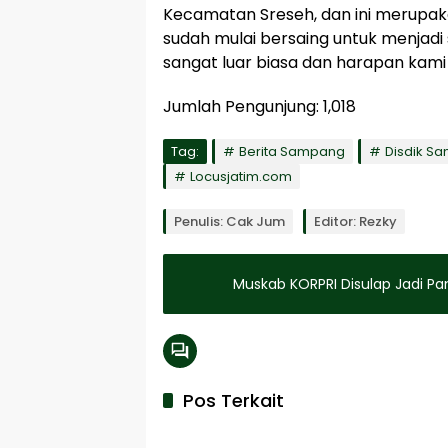
Kecamatan Sreseh, dan ini merupa
sudah mulai bersaing untuk menjadi 
sangat luar biasa dan harapan kami 
Jumlah Pengunjung:
1,018
Tag:
Berita Sampang
Disdik S
Locusjatim.com
Penulis: Cak Jum
Editor: Rezky
Muskab KORPRI Disulap Jadi P
Pos Terkait