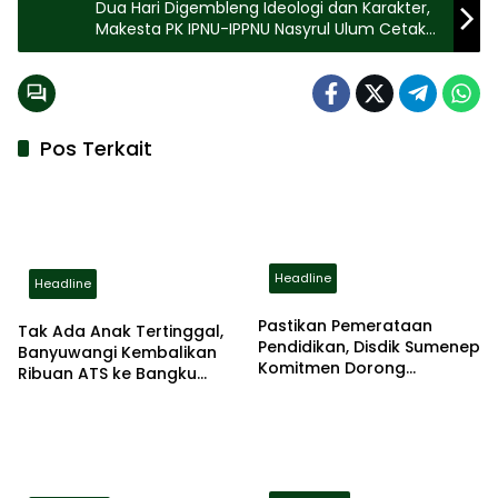
Dua Hari Digembleng Ideologi dan Karakter,
Makesta PK IPNU-IPPNU Nasyrul Ulum Cetak
Kader Santri Militan Aswaja
Pos Terkait
Headline
Headline
Pastikan Pemerataan
Tak Ada Anak Tertinggal,
Pendidikan, Disdik Sumenep
Banyuwangi Kembalikan
Komitmen Dorong
Ribuan ATS ke Bangku
Peningkatan Kapasitas
Sekolah
Guru