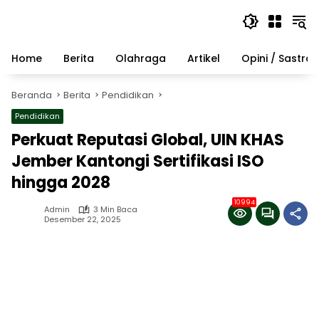
Langsung
ke
konten
Home
Berita
Olahraga
Artikel
Opini / Sastra
Beranda
Berita
Pendidikan
Pendidikan
Perkuat Reputasi Global, UIN KHAS
Jember Kantongi Sertifikasi ISO
hingga 2028
10994
Admin
3 Min Baca
Desember 22, 2025