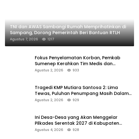
TNI dan AWAS Sambangi Rumah Memprihatinkan di
Sampang, Dorong Pemerintah Beri Bantuan RTLH
Agustus 7, 2026
1217
Fokus Penyelamatan Korban, Pemkab
Sumenep Kerahkan Tim Medis dan
Ambulans ke Pelabuhan Kalianget
Agustus 2, 2026
933
Tragedi KMP Mutiara Santosa 2: Lima
Tewas, Puluhan Penumpang Masih Dalam
Pencarian
Agustus 2, 2026
929
Ini Desa-Desa yang Akan Menggelar
Pilkades Serentak 2027 di Kabupaten
Sumenep
Agustus 4, 2026
928