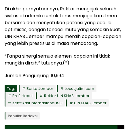
Di akhir pernyataannya, Rektor mengajak seluruh
sivitas akademika untuk terus menjaga komitmen
bersama dan menyatukan potensi yang ada. Ia
optimistis, dengan fondasi mutu yang semakin kuat,
UIN KHAS Jember mampu meraih capaian-capaian
yang lebih prestisius di masa mendatang.
“Tanpa sinergi semua elemen, capaian ini tidak
mungkin diraih,” tutupnya.(*)
Jumlah Pengunjung:
10,994
Tag:
Berita Jember
Locusjatim.com
Prof. Hepni
Rektor UIN KHAS Jember
sertifikasi internasional ISO
UIN KHAS Jember
Penulis: Redaksi