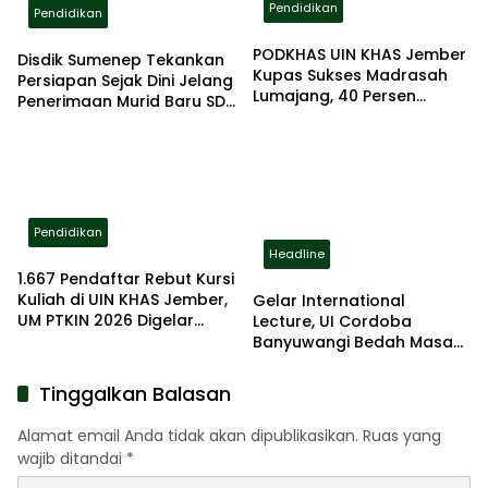
Pendidikan
Pendidikan
PODKHAS UIN KHAS Jember
Disdik Sumenep Tekankan
Kupas Sukses Madrasah
Persiapan Sejak Dini Jelang
Lumajang, 40 Persen
Penerimaan Murid Baru SD
Lulusan Lanjut ke PTN
2026
Pendidikan
Headline
1.667 Pendaftar Rebut Kursi
Kuliah di UIN KHAS Jember,
Gelar International
UM PTKIN 2026 Digelar
Lecture, UI Cordoba
Ketat dan Terstandar
Banyuwangi Bedah Masa
Depan AI Bersama
Profesor AS dan Malaysia
Tinggalkan Balasan
Alamat email Anda tidak akan dipublikasikan.
Ruas yang
wajib ditandai
*